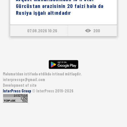
Gürcüstan ərazisinin 20 faizi hələ də
Rusiya işğalı altındadır
07.08.2026 10:26
200
Məlumatdan istifadə etdikdə istinad mütləqdir.
interpressge@gmail.com
Development of site
InterPress Group
© InterPress 2019-2026