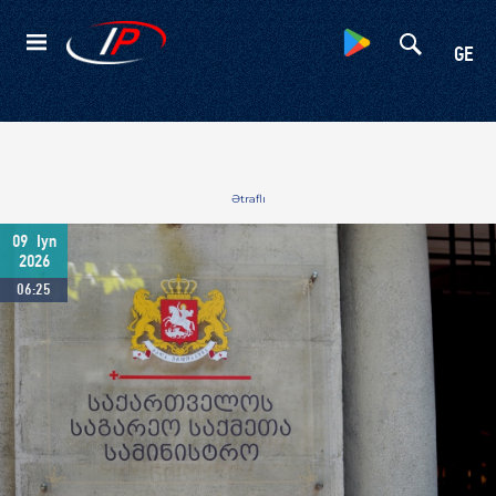
Kateqoriyalar
GE
Ətraflı
09
Iyn
2026
06:25