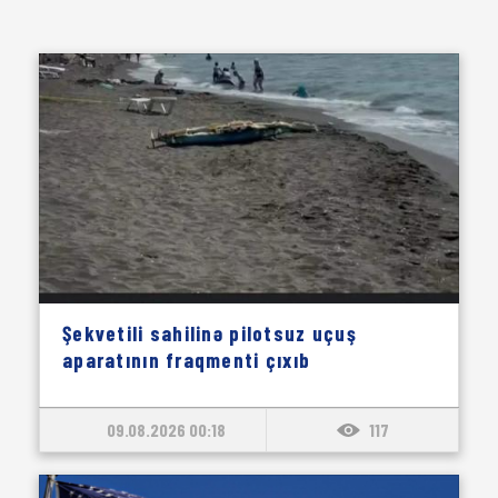
Şekvetili sahilinə pilotsuz uçuş
aparatının fraqmenti çıxıb
09.08.2026 00:18
117