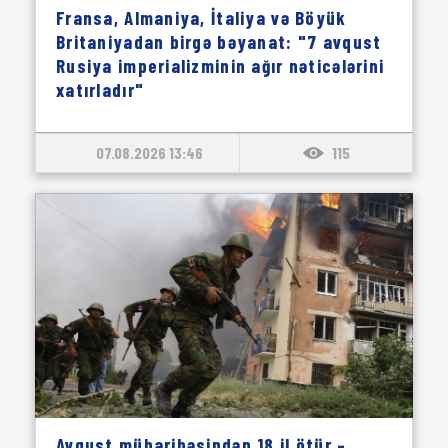
Fransa, Almaniya, İtaliya və Böyük
Britaniyadan birgə bəyanat: "7 avqust
Rusiya imperializminin ağır nəticələrini
xatırladır"
07.08.2026 13:46
115
Avqust müharibəsindən 18 il ötür –