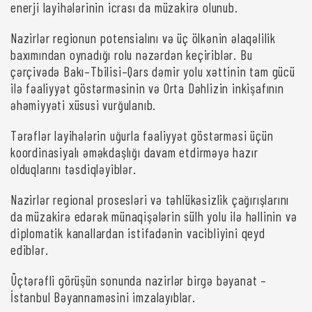
enerji layihələrinin icrası da müzakirə olunub.
Nazirlər regionun potensialını və üç ölkənin əlaqəlilik
baxımından oynadığı rolu nəzərdən keçiriblər. Bu
çərçivədə Bakı–Tbilisi–Qars dəmir yolu xəttinin tam gücü
ilə fəaliyyət göstərməsinin və Orta Dəhlizin inkişafının
əhəmiyyəti xüsusi vurğulanıb.
Tərəflər layihələrin uğurla fəaliyyət göstərməsi üçün
koordinasiyalı əməkdaşlığı davam etdirməyə hazır
olduqlarını təsdiqləyiblər.
Nazirlər regional prosesləri və təhlükəsizlik çağırışlarını
da müzakirə edərək münaqişələrin sülh yolu ilə həllinin və
diplomatik kanallardan istifadənin vacibliyini qeyd
ediblər.
Üçtərəfli görüşün sonunda nazirlər birgə bəyanat –
İstanbul Bəyannaməsini imzalayıblar.