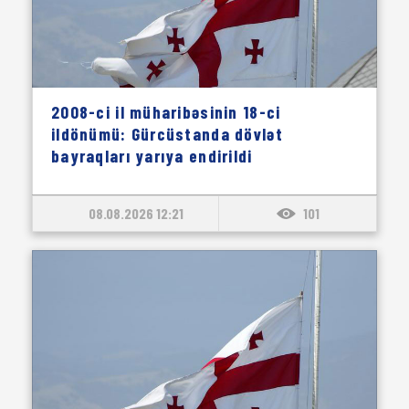
2008-ci il müharibəsinin 18-ci
ildönümü: Gürcüstanda dövlət
bayraqları yarıya endirildi
08.08.2026 12:21
101