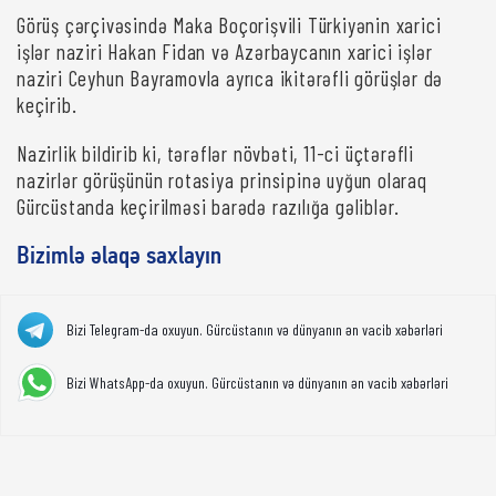
Görüş çərçivəsində Maka Boçorişvili Türkiyənin xarici
işlər naziri Hakan Fidan və Azərbaycanın xarici işlər
naziri Ceyhun Bayramovla ayrıca ikitərəfli görüşlər də
keçirib.
Nazirlik bildirib ki, tərəflər növbəti, 11-ci üçtərəfli
nazirlər görüşünün rotasiya prinsipinə uyğun olaraq
Gürcüstanda keçirilməsi barədə razılığa gəliblər.
Bizimlə əlaqə saxlayın
Bizi Telegram-da oxuyun. Gürcüstanın və dünyanın ən vacib xəbərləri
Bizi WhatsApp-da oxuyun. Gürcüstanın və dünyanın ən vacib xəbərləri