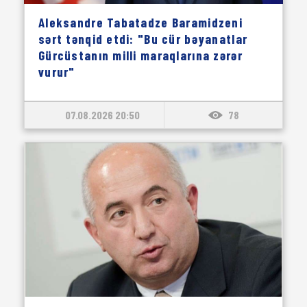
Aleksandre Tabatadze Baramidzeni
sərt tənqid etdi: "Bu cür bəyanatlar
Gürcüstanın milli maraqlarına zərər
vurur"
07.08.2026 20:50
78