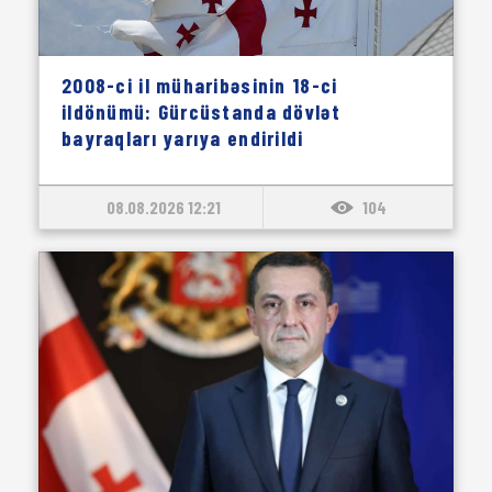
2008-ci il müharibəsinin 18-ci
ildönümü: Gürcüstanda dövlət
bayraqları yarıya endirildi
08.08.2026 12:21
104