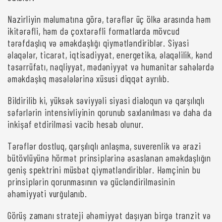
Nazirliyin məlumatına görə, tərəflər üç ölkə arasında həm
ikitərəfli, həm də çoxtərəfli formatlarda mövcud
tərəfdaşlıq və əməkdaşlığı qiymətləndiriblər. Siyasi
əlaqələr, ticarət, iqtisadiyyat, energetika, əlaqəlilik, kənd
təsərrüfatı, nəqliyyat, mədəniyyət və humanitar sahələrdə
əməkdaşlıq məsələlərinə xüsusi diqqət ayrılıb.
Bildirilib ki, yüksək səviyyəli siyasi dialoqun və qarşılıqlı
səfərlərin intensivliyinin qorunub saxlanılması və daha da
inkişaf etdirilməsi vacib hesab olunur.
Tərəflər dostluq, qarşılıqlı anlaşma, suverenlik və ərazi
bütövlüyünə hörmət prinsiplərinə əsaslanan əməkdaşlığın
geniş spektrini müsbət qiymətləndiriblər. Həmçinin bu
prinsiplərin qorunmasının və gücləndirilməsinin
əhəmiyyəti vurğulanıb.
Görüş zamanı strateji əhəmiyyət daşıyan birgə tranzit və