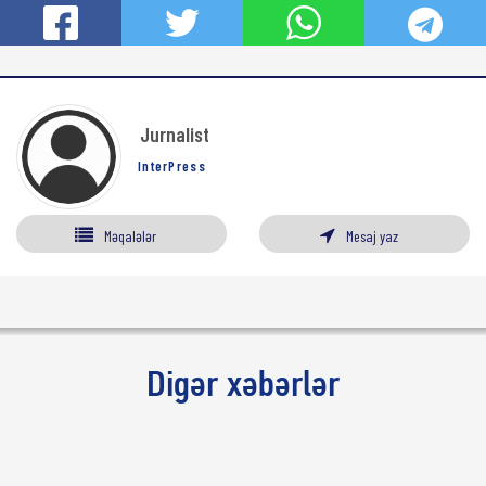
Jurnalist
InterPress
Məqalələr
Mesaj yaz
Digər xəbərlər