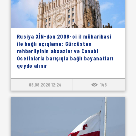
Rusiya XİN-dən 2008-ci il müharibəsi
ilə bağlı açıqlama: Gürcüstan
rəhbərliyinin abxazlar və Cənubi
Osetinlərlə barışıqla bağlı bəyanatları
qeydə alınır
08.08.2026 12:24
148