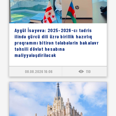
Aygül İsayeva: 2025–2026-cı tədris
ilində gürcü dili üzrə birillik hazırlıq
proqramını bitirən tələbələrin bakalavr
təhsili dövlət hesabına
maliyyələşdiriləcək
08.08.2026 16:06
110