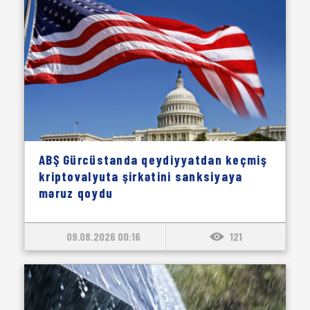
ABŞ Gürcüstanda qeydiyyatdan keçmiş
kriptovalyuta şirkətini sanksiyaya
məruz qoydu
09.08.2026 00:16
121