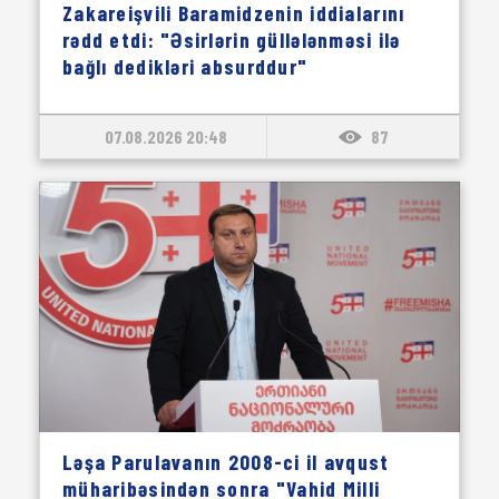
Zakareişvili Baramidzenin iddialarını
rədd etdi: "Əsirlərin güllələnməsi ilə
bağlı dedikləri absurddur"
07.08.2026 20:48
87
Ləşa Parulavanın 2008-ci il avqust
müharibəsindən sonra "Vahid Milli