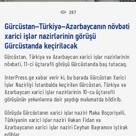
267
Gürcüstan–Türkiyə–Azərbaycanın növbəti
xarici işlər nazirlərinin görüşü
Gürcüstanda keçiriləcək
Gürcüstan, Türkiyə və Azərbaycan xarici işlər nazirlərinin
növbəti, 11-ci üçtərəfli görüşü Gürcüstanda baş tutacaq.
InterPress.ge xəbər verir ki, bu barədə Gürcüstan Xarici
İşlər Nazirliyi İstanbulda keçirilən Gürcüstan, Türkiyə və
Azərbaycan xarici işlər nazirlərinin 10-cu üçtərəfli
görüşünün yekunlarına dair yaydığı məlumatda bildirib.
Görüşdə Gürcüstanın xarici işlər naziri Maka Boçorişvili,
Türkiyənin xarici işlər naziri Hakan Fidan və
Azərbaycanın xarici işlər naziri Ceyhun Bayramov iştirak
ediblər.