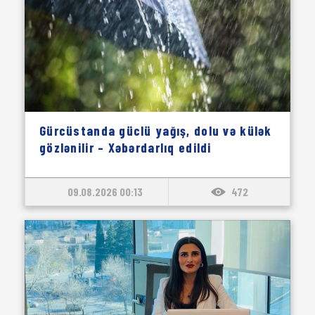
Gürcüstanda güclü yağış, dolu və külək
gözlənilir – Xəbərdarlıq edildi
09.08.2026 00:13
472