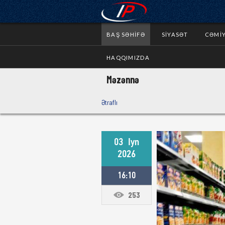
BAŞ SƏHIFƏ
SIYASƏT
CƏMI
HAQQIMIZDA
Məzənnə
Ətraflı
03
Iyn
2026
16:10
253