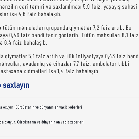
 mənzilin cari təmiri və saxlanılması 5,9 faiz, yaşayış sahəsi
şlər isə 4,6 faiz bahalaşıb.
və tütün məmulatları qrupunda qiymətlər 7,2 faiz artıb. Bu
iyaya 0,46 faiz bəndi təsir göstərib. Tütün məhsulları 8,1 faiz
sə 6,4 faiz bahalaşıb.
 qiymətlər 5,1 faiz artıb və illik inflyasiyaya 0,43 faiz bənd
məhsullar, avadanlıq və cihazlar 7,7 faiz, ambulator tibbi
xəstəxana xidmətləri isə 1,4 faiz bahalaşıb.
ə saxlayın
da oxuyun. Gürcüstanın və dünyanın ən vacib xəbərləri
da oxuyun. Gürcüstanın və dünyanın ən vacib xəbərləri