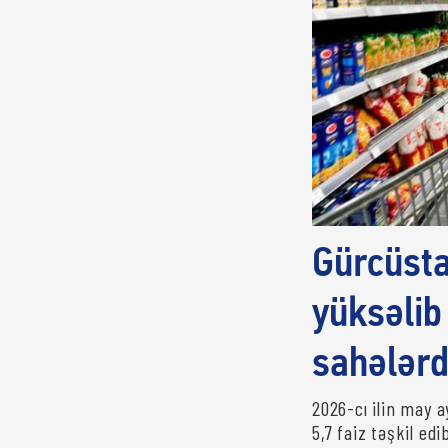
Gürcüstan
yüksəlib
sahələrd
2026-cı ilin may ay
5,7 faiz təşkil edi