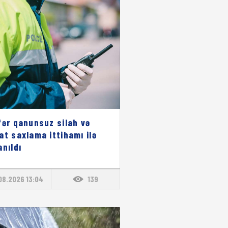
fər qanunsuz silah və
at saxlama ittihamı ilə
anıldı
08.2026 13:04
139