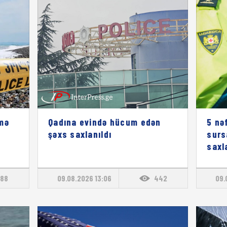
mə
Qadına evində hücum edən
5 nə
şəxs saxlanıldı
surs
saxl
88
09.08.2026 13:06
442
09.