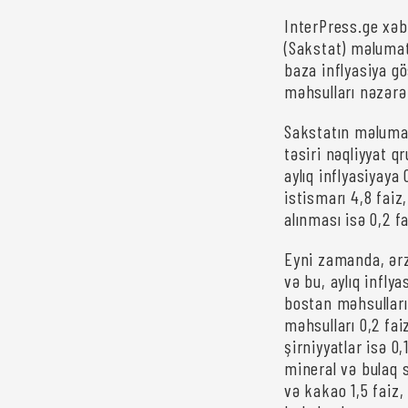
InterPress.ge xəbə
(Sakstat) məlumat
baza inflyasiya gö
məhsulları nəzərə 
Sakstatın məlumat
təsiri nəqliyyat q
aylıq inflyasiyaya 
istismarı 4,8 faiz,
alınması isə 0,2 f
Eyni zamanda, ərz
və bu, aylıq infly
bostan məhsulları 
məhsulları 0,2 fa
şirniyyatlar isə 0
mineral və bulaq su
və kakao 1,5 faiz, 