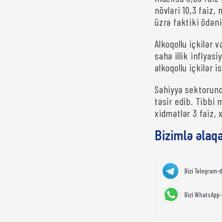
növləri 10,3 faiz,
üzrə faktiki ödəni
Alkoqollu içkilər 
sahə illik inflyas
alkoqollu içkilər i
Səhiyyə sektorunda
təsir edib. Tibbi 
xidmətlər 3 faiz, 
Bizimlə əlaq
Bizi Telegram-
Bizi WhatsApp-