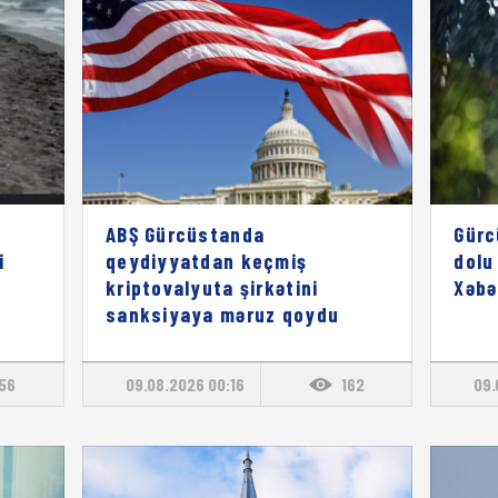
z
ABŞ Gürcüstanda
Gürc
i
qeydiyyatdan keçmiş
dolu
kriptovalyuta şirkətini
Xəbə
sanksiyaya məruz qoydu
156
09.08.2026 00:16
162
09.