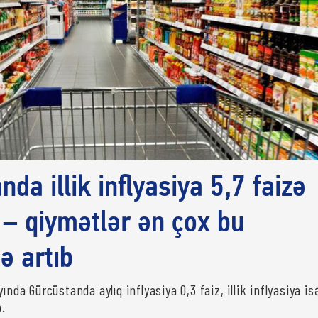
da illik inflyasiya 5,7 faizə
 – qiymətlər ən çox bu
ə artıb
ında Gürcüstanda aylıq inflyasiya 0,3 faiz, illik inflyasiya is
b.