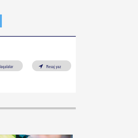
Məqalələr
Mesaj yaz