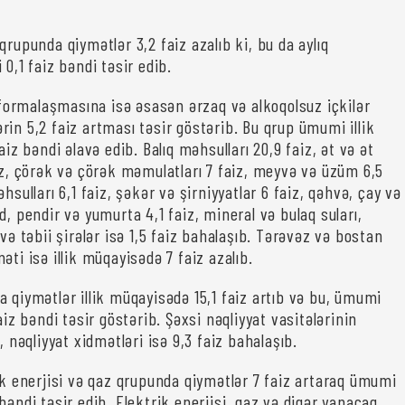
qrupunda qiymətlər 3,2 faiz azalıb ki, bu da aylıq
 0,1 faiz bəndi təsir edib.
n formalaşmasına isə əsasən ərzaq və alkoqolsuz içkilər
in 5,2 faiz artması təsir göstərib. Bu qrup ümumi illik
aiz bəndi əlavə edib. Balıq məhsulları 20,9 faiz, ət və ət
aiz, çörək və çörək məmulatları 7 faiz, meyvə və üzüm 6,5
əhsulları 6,1 faiz, şəkər və şirniyyatlar 6 faiz, qəhvə, çay və
d, pendir və yumurta 4,1 faiz, mineral və bulaq suları,
 və təbii şirələr isə 1,5 faiz bahalaşıb. Tərəvəz və bostan
əti isə illik müqayisədə 7 faiz azalıb.
 qiymətlər illik müqayisədə 15,1 faiz artıb və bu, ümumi
faiz bəndi təsir göstərib. Şəxsi nəqliyyat vasitələrinin
, nəqliyyat xidmətləri isə 9,3 faiz bahalaşıb.
rik enerjisi və qaz qrupunda qiymətlər 7 faiz artaraq ümumi
bəndi təsir edib. Elektrik enerjisi, qaz və digər yanacaq