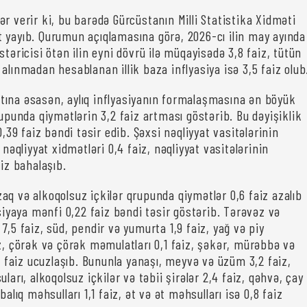
r verir ki, bu barədə Gürcüstanın Milli Statistika Xidməti
 yayıb. Qurumun açıqlamasına görə, 2026-cı ilin may ayında
stəricisi ötən ilin eyni dövrü ilə müqayisədə 3,8 faiz, tütün
alınmadan hesablanan illik baza inflyasiya isə 3,5 faiz olub
ına əsasən, aylıq inflyasiyanın formalaşmasına ən böyük
rupunda qiymətlərin 3,2 faiz artması göstərib. Bu dəyişiklik
0,39 faiz bəndi təsir edib. Şəxsi nəqliyyat vasitələrinin
 nəqliyyat xidmətləri 0,4 faiz, nəqliyyat vasitələrinin
aiz bahalaşıb.
aq və alkoqolsuz içkilər qrupunda qiymətlər 0,6 faiz azalıb
asiyaya mənfi 0,22 faiz bəndi təsir göstərib. Tərəvəz və
7,5 faiz, süd, pendir və yumurta 1,9 faiz, yağ və piy
iz, çörək və çörək məmulatları 0,1 faiz, şəkər, mürəbbə və
,1 faiz ucuzlaşıb. Bununla yanaşı, meyvə və üzüm 3,2 faiz,
ları, alkoqolsuz içkilər və təbii şirələr 2,4 faiz, qəhvə, çay
balıq məhsulları 1,1 faiz, ət və ət məhsulları isə 0,8 faiz