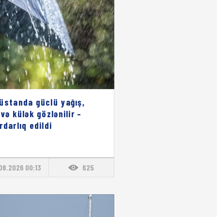
üstanda güclü yağış,
 və külək gözlənilir –
rdarlıq edildi
08.2026 00:13
625