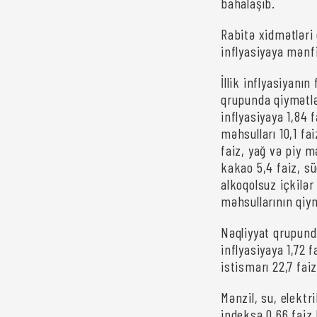
bahalaşıb.
Rabitə xidmətləri 
inflyasiyaya mənfi
İllik inflyasiyanı
qrupunda qiymətlər
inflyasiyaya 1,84 f
məhsulları 10,1 f
faiz, yağ və piy m
kakao 5,4 faiz, sü
alkoqolsuz içkilər
məhsullarının qiym
Nəqliyyat qrupunda
inflyasiyaya 1,72 
istismarı 22,7 faiz
Mənzil, su, elekt
indeksə 0,66 faiz 