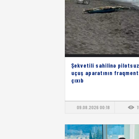
Şekvetili sahilinə pilotsu
uçuş aparatının fraqment
çıxıb
09.08.2026 00:18