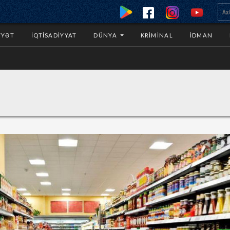
YYƏT
İQTISADIYYAT
DÜNYA
KRIMINAL
İDMAN