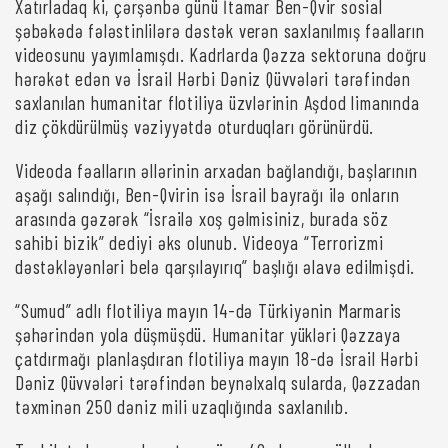
Xatırladaq ki, çərşənbə günü İtamar Ben-Qvir sosial
şəbəkədə fələstinlilərə dəstək verən saxlanılmış fəalların
videosunu yayımlamışdı. Kadrlarda Qəzza sektoruna doğru
hərəkət edən və İsrail Hərbi Dəniz Qüvvələri tərəfindən
saxlanılan humanitar flotiliya üzvlərinin Aşdod limanında
diz çökdürülmüş vəziyyətdə oturduqları görünürdü.
Videoda fəalların əllərinin arxadan bağlandığı, başlarının
aşağı salındığı, Ben-Qvirin isə İsrail bayrağı ilə onların
arasında gəzərək “İsrailə xoş gəlmisiniz, burada söz
sahibi bizik” dediyi əks olunub. Videoya “Terrorizmi
dəstəkləyənləri belə qarşılayırıq” başlığı əlavə edilmişdi.
“Sumud” adlı flotiliya mayın 14-də Türkiyənin Marmaris
şəhərindən yola düşmüşdü. Humanitar yükləri Qəzzaya
çatdırmağı planlaşdıran flotiliya mayın 18-də İsrail Hərbi
Dəniz Qüvvələri tərəfindən beynəlxalq sularda, Qəzzadan
təxminən 250 dəniz mili uzaqlığında saxlanılıb.