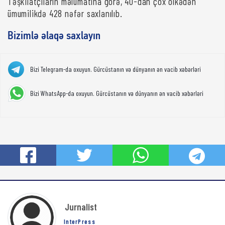
Təşkilatçıların məlumatına görə, 40-dan çox ölkədən
ümumilikdə 428 nəfər saxlanılıb.
Bizimlə əlaqə saxlayın
Bizi Telegram-da oxuyun. Gürcüstanın və dünyanın ən vacib xəbərləri
Bizi WhatsApp-da oxuyun. Gürcüstanın və dünyanın ən vacib xəbərləri
Jurnalist
InterPress