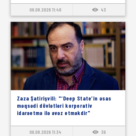
06.08.2026 11:40
43
Zaza Şatirişvili: "‘Deep State’in əsas
məqsədi dövlətləri korporativ
idarəetmə ilə əvəz etməkdir"
06.08.2026 11:34
36