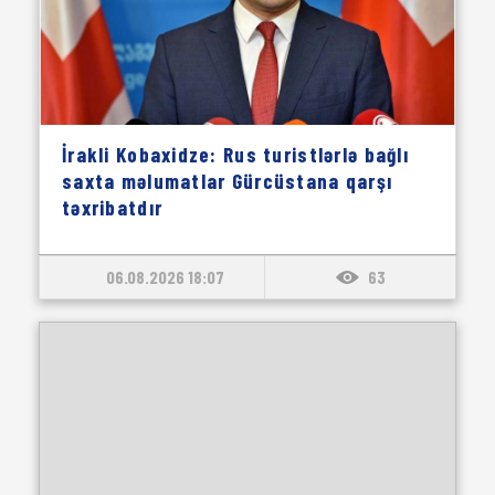
İrakli Kobaxidze: Rus turistlərlə bağlı
saxta məlumatlar Gürcüstana qarşı
təxribatdır
06.08.2026 18:07
63