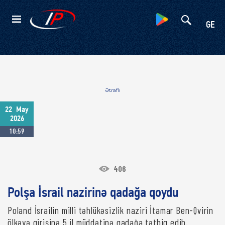
Kateqoriyalar
GE
Ətraflı
22
May
2026
10:59
406
Polşa İsrail nazirinə qadağa qoydu
Poland İsrailin milli təhlükəsizlik naziri İtamar Ben-Qvirin
ölkəyə girişinə 5 il müddətinə qadağa tətbiq edib.