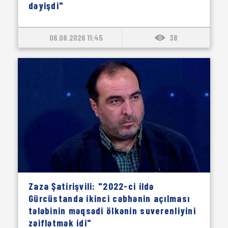
dəyişdi"
06.08.2026 11:45
38
Zaza Şatirişvili: "2022-ci ildə
Gürcüstanda ikinci cəbhənin açılması
tələbinin məqsədi ölkənin suverenliyini
zəiflətmək idi"