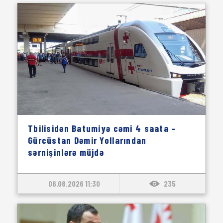
Tbilisidən Batumiyə cəmi 4 saata –
Gürcüstan Dəmir Yollarından
sərnişinlərə müjdə
06.08.2026 11:30
235