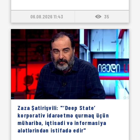
06.08.2026 11:43
35
Zaza Şatirişvili: "‘Deep State’
korporativ idarəetmə qurmaq üçün
müharibə, iqtisadi və informasiya
alətlərindən istifadə edir"