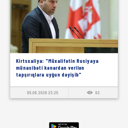
Kirtsxaliya: "Müxalifətin Rusiyaya
münasibəti kənardan verilən
tapşırıqlara uyğun dəyişib"
05.08.2026 23:25
62