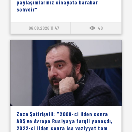
paylaşımlarınız cinayətə bərabər
səhvdir"
06.08.2026 11:47
40
Zaza Şatirişvili: "2008-ci ildən sonra
ABŞ və Avropa Rusiyaya fərqli yanaşdı,
2022-ci ildən sonra isə vəziyyət tam