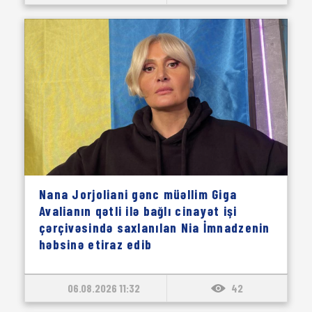
Nana Jorjoliani gənc müəllim Giga
Avalianın qətli ilə bağlı cinayət işi
çərçivəsində saxlanılan Nia İmnadzenin
həbsinə etiraz edib
06.08.2026 11:32
42