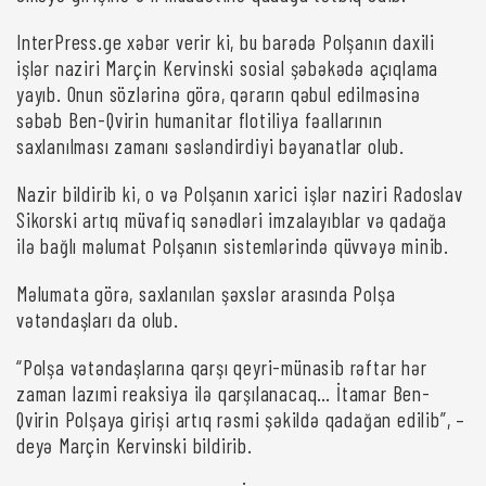
InterPress.ge xəbər verir ki, bu barədə Polşanın daxili
işlər naziri Marçin Kervinski sosial şəbəkədə açıqlama
yayıb. Onun sözlərinə görə, qərarın qəbul edilməsinə
səbəb Ben-Qvirin humanitar flotiliya fəallarının
saxlanılması zamanı səsləndirdiyi bəyanatlar olub.
Nazir bildirib ki, o və Polşanın xarici işlər naziri Radoslav
Sikorski artıq müvafiq sənədləri imzalayıblar və qadağa
ilə bağlı məlumat Polşanın sistemlərində qüvvəyə minib.
Məlumata görə, saxlanılan şəxslər arasında Polşa
vətəndaşları da olub.
“Polşa vətəndaşlarına qarşı qeyri-münasib rəftar hər
zaman lazımi reaksiya ilə qarşılanacaq… İtamar Ben-
Qvirin Polşaya girişi artıq rəsmi şəkildə qadağan edilib”, –
deyə Marçin Kervinski bildirib.