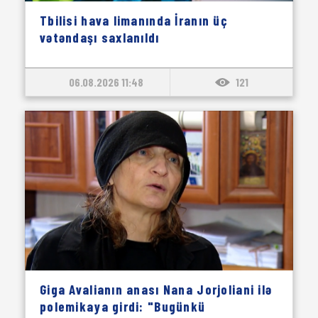
Tbilisi hava limanında İranın üç
vətəndaşı saxlanıldı
06.08.2026 11:48
121
Giga Avalianın anası Nana Jorjoliani ilə
polemikaya girdi: "Bugünkü