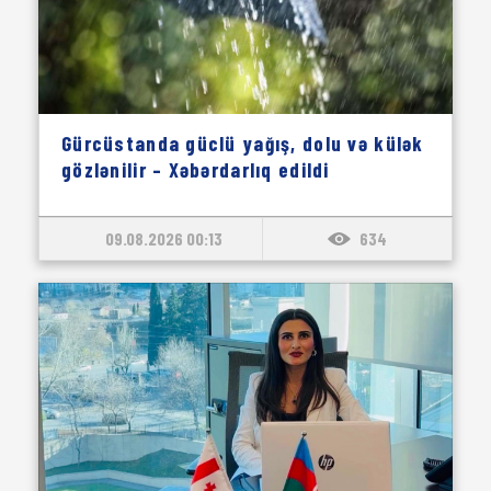
Gürcüstanda güclü yağış, dolu və külək
gözlənilir – Xəbərdarlıq edildi
09.08.2026 00:13
634