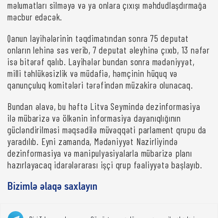
məlumatları silməyə və ya onlara çıxışı məhdudlaşdırmağa
məcbur edəcək.
Qanun layihələrinin təqdimatından sonra 75 deputat
onların lehinə səs verib, 7 deputat əleyhinə çıxıb, 13 nəfər
isə bitərəf qalıb. Layihələr bundan sonra mədəniyyət,
milli təhlükəsizlik və müdafiə, həmçinin hüquq və
qanunçuluq komitələri tərəfindən müzakirə olunacaq.
Bundan əlavə, bu həftə Litva Seymində dezinformasiya
ilə mübarizə və ölkənin informasiya dayanıqlığının
gücləndirilməsi məqsədilə müvəqqəti parlament qrupu da
yaradılıb. Eyni zamanda, Mədəniyyət Nazirliyində
dezinformasiya və manipulyasiyalarla mübarizə planı
hazırlayacaq idarələrarası işçi qrup fəaliyyətə başlayıb.
Bizimlə əlaqə saxlayın