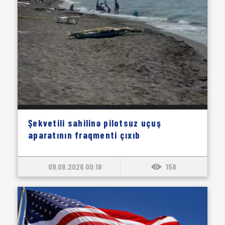
Şekvetili sahilinə pilotsuz uçuş
aparatının fraqmenti çıxıb
09.08.2026 00:18
158