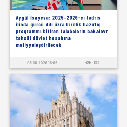
Aygül İsayeva: 2025–2026-cı tədris
ilində gürcü dili üzrə birillik hazırlıq
proqramını bitirən tələbələrin bakalavr
təhsili dövlət hesabına
maliyyələşdiriləcək
08.08.2026 16:06
132