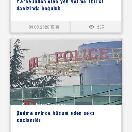
Marneulidən olan yeniyetmə Tbilisi
dənizində boğulub
09.08.2026 15:10
293
Qadına evində hücum edən şəxs
saxlanıldı