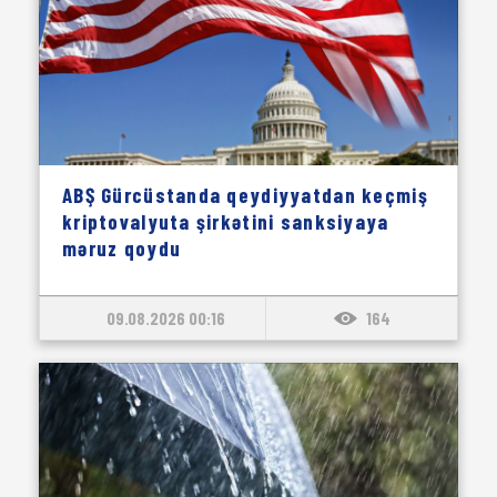
ABŞ Gürcüstanda qeydiyyatdan keçmiş
kriptovalyuta şirkətini sanksiyaya
məruz qoydu
09.08.2026 00:16
164