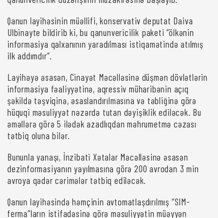
Qanun layihəsinin müəllifi, konservativ deputat Daiva
Ulbinayte bildirib ki, bu qanunvericilik paketi “ölkənin
informasiya qalxanının yaradılması istiqamətində atılmış
ilk addımdır”.
Layihəyə əsasən, Cinayət Məcəlləsinə düşmən dövlətlərin
informasiya fəaliyyətinə, aqressiv müharibənin açıq
şəkildə təşviqinə, əsaslandırılmasına və təbliğinə görə
hüquqi məsuliyyət nəzərdə tutan dəyişiklik ediləcək. Bu
əməllərə görə 5 ilədək azadlıqdan məhrumetmə cəzası
tətbiq oluna bilər.
Bununla yanaşı, İnzibati Xətalar Məcəlləsinə əsasən
dezinformasiyanın yayılmasına görə 200 avrodan 3 min
avroya qədər cərimələr tətbiq ediləcək.
Qanun layihəsində həmçinin avtomatlaşdırılmış “SIM-
ferma”ların istifadəsinə görə məsuliyyətin müəyyən