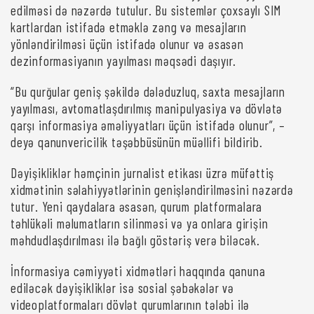
edilməsi də nəzərdə tutulur. Bu sistemlər çoxsaylı SIM
kartlardan istifadə etməklə zəng və mesajların
yönləndirilməsi üçün istifadə olunur və əsasən
dezinformasiyanın yayılması məqsədi daşıyır.
“Bu qurğular geniş şəkildə dələduzluq, saxta mesajların
yayılması, avtomatlaşdırılmış manipulyasiya və dövlətə
qarşı informasiya əməliyyatları üçün istifadə olunur”, –
deyə qanunvericilik təşəbbüsünün müəllifi bildirib.
Dəyişikliklər həmçinin jurnalist etikası üzrə müfəttiş
xidmətinin səlahiyyətlərinin genişləndirilməsini nəzərdə
tutur. Yeni qaydalara əsasən, qurum platformalara
təhlükəli məlumatların silinməsi və ya onlara girişin
məhdudlaşdırılması ilə bağlı göstəriş verə biləcək.
İnformasiya cəmiyyəti xidmətləri haqqında qanuna
ediləcək dəyişikliklər isə sosial şəbəkələr və
videoplatformaları dövlət qurumlarının tələbi ilə