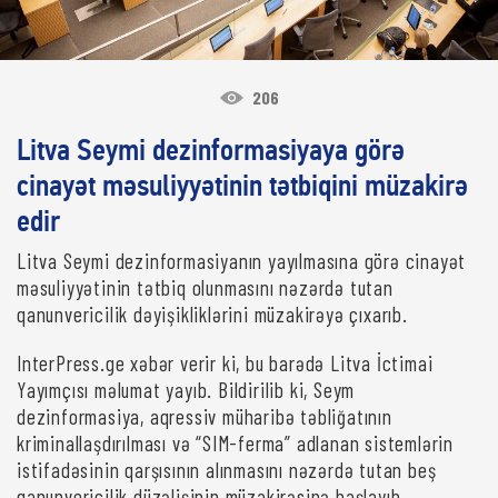
206
Litva Seymi dezinformasiyaya görə
cinayət məsuliyyətinin tətbiqini müzakirə
edir
Litva Seymi dezinformasiyanın yayılmasına görə cinayət
məsuliyyətinin tətbiq olunmasını nəzərdə tutan
qanunvericilik dəyişikliklərini müzakirəyə çıxarıb.
InterPress.ge xəbər verir ki, bu barədə Litva İctimai
Yayımçısı məlumat yayıb. Bildirilib ki, Seym
dezinformasiya, aqressiv müharibə təbliğatının
kriminallaşdırılması və “SIM-ferma” adlanan sistemlərin
istifadəsinin qarşısının alınmasını nəzərdə tutan beş
qanunvericilik düzəlişinin müzakirəsinə başlayıb.