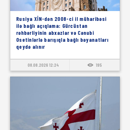
Rusiya XİN-dən 2008-ci il müharibəsi
ilə bağlı açıqlama: Gürcüstan
rəhbərliyinin abxazlar və Cənubi
Osetinlərlə barışıqla bağlı bəyanatları
qeydə alınır
08.08.2026 12:24
195