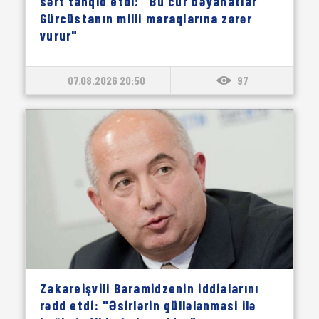
sərt tənqid etdi: "Bu cür bəyanatlar
Gürcüstanın milli maraqlarına zərər
vurur"
07.08.2026 20:50
97
Zakareişvili Baramidzenin iddialarını
rədd etdi: "Əsirlərin güllələnməsi ilə