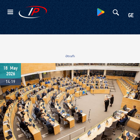
Kateqoriyalar
GE
Ətraflı
18
May
2026
14:19