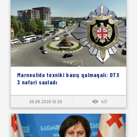
Marneulidə texniki baxış qalmaqalı: DTX
3 nəfəri saxladı
06.08.2026 19:30
417