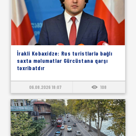
İrakli Kobaxidze: Rus turistlərlə bağlı
saxta məlumatlar Gürcüstana qarşı
təxribatdır
06.08.2026 18:07
108