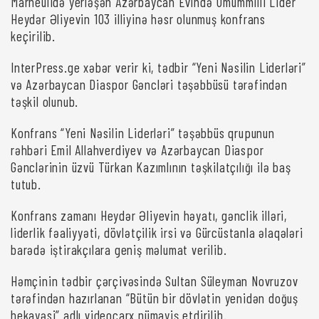
Marneulidə yerləşən Azərbaycan Evində Ümummilli Lider
Heydər Əliyevin 103 illiyinə həsr olunmuş konfrans
keçirilib.
InterPress.ge xəbər verir ki, tədbir “Yeni Nəsilin Liderləri”
və Azərbaycan Diaspor Gəncləri təşəbbüsü tərəfindən
təşkil olunub.
Konfrans “Yeni Nəsilin Liderləri” təşəbbüs qrupunun
rəhbəri Emil Allahverdiyev və Azərbaycan Diaspor
Gənclərinin üzvü Türkan Kazımlının təşkilatçılığı ilə baş
tutub.
Konfrans zamanı Heydər Əliyevin həyatı, gənclik illəri,
liderlik fəaliyyəti, dövlətçilik irsi və Gürcüstanla əlaqələri
barədə iştirakçılara geniş məlumat verilib.
Həmçinin tədbir çərçivəsində Sultan Süleyman Novruzov
tərəfindən hazırlanan “Bütün bir dövlətin yenidən doğuş
hekayəsi” adlı videoçarx nümayiş etdirilib.