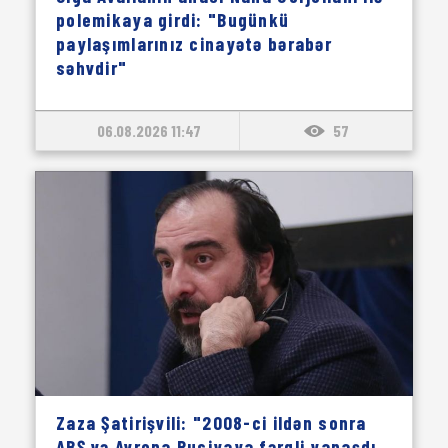
polemikaya girdi: "Bugünkü
paylaşımlarınız cinayətə bərabər
səhvdir"
06.08.2026 11:47
57
Zaza Şatirişvili: "2008-ci ildən sonra
ABŞ və Avropa Rusiyaya fərqli yanaşdı,