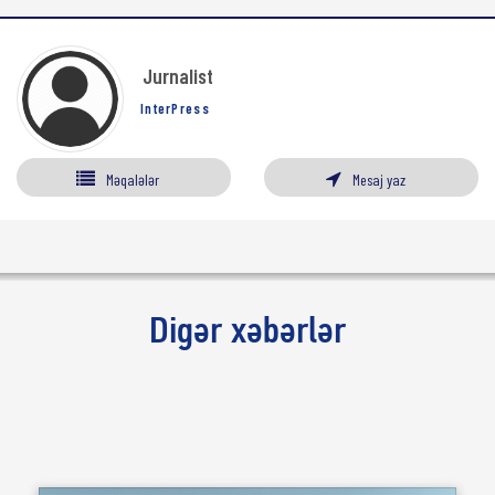
Jurnalist
InterPress
Məqalələr
Mesaj yaz
Digər xəbərlər