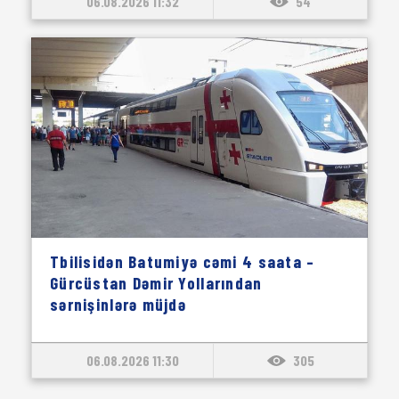
06.08.2026 11:32
54
Tbilisidən Batumiyə cəmi 4 saata –
Gürcüstan Dəmir Yollarından
sərnişinlərə müjdə
06.08.2026 11:30
305