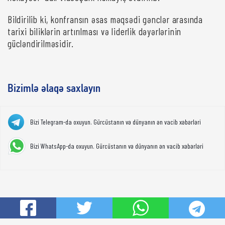
Bildirilib ki, konfransın əsas məqsədi gənclər arasında
tarixi biliklərin artırılması və liderlik dəyərlərinin
gücləndirilməsidir.
Bizimlə əlaqə saxlayın
Bizi Telegram-da oxuyun. Gürcüstanın və dünyanın ən vacib xəbərləri
Bizi WhatsApp-da oxuyun. Gürcüstanın və dünyanın ən vacib xəbərləri