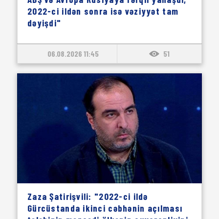
2022-ci ildən sonra isə vəziyyət tam
dəyişdi"
06.08.2026 11:45
51
Zaza Şatirişvili: "2022-ci ildə
Gürcüstanda ikinci cəbhənin açılması