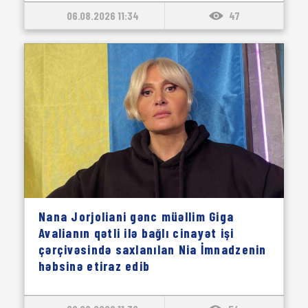
06.08.2026 11:34
47
Nana Jorjoliani gənc müəllim Giga
Avalianın qətli ilə bağlı cinayət işi
çərçivəsində saxlanılan Nia İmnadzenin
həbsinə etiraz edib