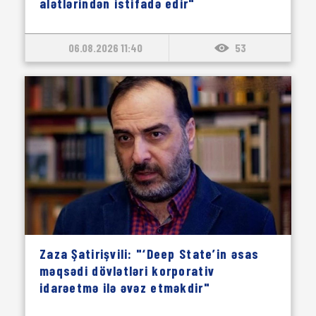
alətlərindən istifadə edir"
06.08.2026 11:40
53
Zaza Şatirişvili: "‘Deep State’in əsas
məqsədi dövlətləri korporativ
idarəetmə ilə əvəz etməkdir"