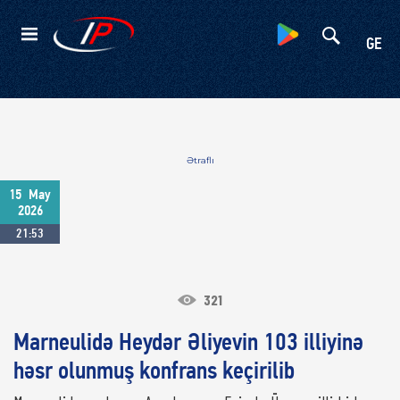
Kateqoriyalar
GE
Ətraflı
15
May
2026
21:53
321
Marneulidə Heydər Əliyevin 103 illiyinə
həsr olunmuş konfrans keçirilib