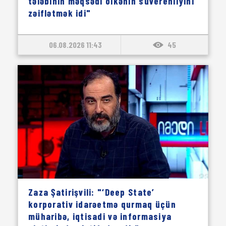
tələbinin məqsədi ölkənin suverenliyini
zəiflətmək idi"
06.08.2026 11:43
45
Zaza Şatirişvili: "‘Deep State’
korporativ idarəetmə qurmaq üçün
müharibə, iqtisadi və informasiya