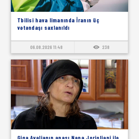
Tbilisi hava limanında İranın üç
vətəndaşı saxlanıldı
06.08.2026 11:48
238
Giga Avalianın anası Nana Jorjoliani ilə