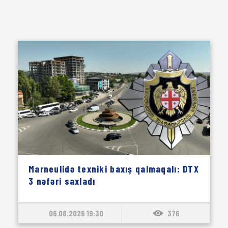
Marneulidə texniki baxış qalmaqalı: DTX
3 nəfəri saxladı
06.08.2026 19:30
376