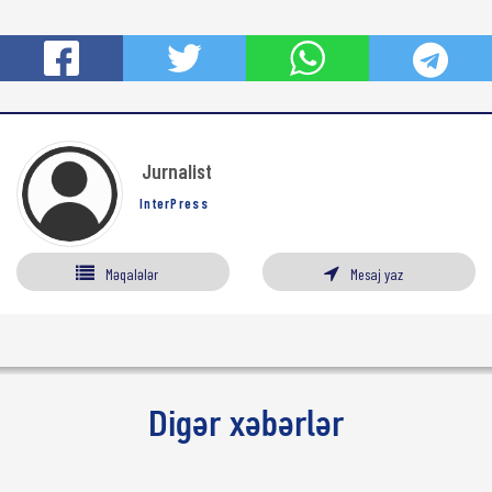
Jurnalist
InterPress
Məqalələr
Mesaj yaz
Digər xəbərlər