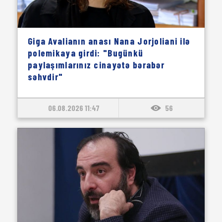
Giga Avalianın anası Nana Jorjoliani ilə
polemikaya girdi: "Bugünkü
paylaşımlarınız cinayətə bərabər
səhvdir"
06.08.2026 11:47
56