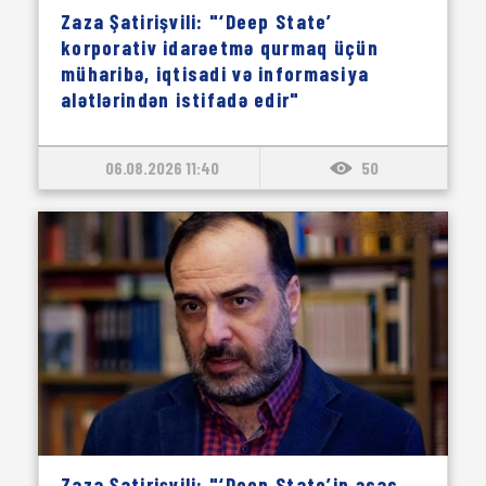
Zaza Şatirişvili: "‘Deep State’
korporativ idarəetmə qurmaq üçün
müharibə, iqtisadi və informasiya
alətlərindən istifadə edir"
06.08.2026 11:40
50
Zaza Şatirişvili: "‘Deep State’in əsas