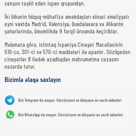
satışını təşkil edən ispan qrupundan.
İki ölkənin hüquq-mühafizə əməkdaşları xüsusi əməliyyatı
eyni vaxtda Madrid, Valensiya, Quadalaxara və Alikante
şəhərlərində, ümumilikdə 9 fərqli ünvanda keçiriblər.
Məlumata görə, istintaq İspaniya Cinayət Məcəlləsinin
510-cu, 301-ci və 570-ci maddələri ilə aparılır. Sözügedən
cinayətlər 8 ilədək azadlıqdan məhrumetmə cəzasını
nəzərdə tutur.
Bizimlə əlaqə saxlayın
Bizi Telegram-da oxuyun. Gürcüstanın və dünyanın ən vacib xəbərləri
Bizi WhatsApp-da oxuyun. Gürcüstanın və dünyanın ən vacib xəbərləri