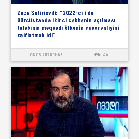
Zaza Şatirişvili: "2022-ci ildə
Gürcüstanda ikinci cəbhənin açılması
tələbinin məqsədi ölkənin suverenliyini
zəiflətmək idi"
06.08.2026 11:43
44