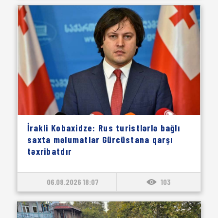
İrakli Kobaxidze: Rus turistlərlə bağlı
saxta məlumatlar Gürcüstana qarşı
təxribatdır
06.08.2026 18:07
103