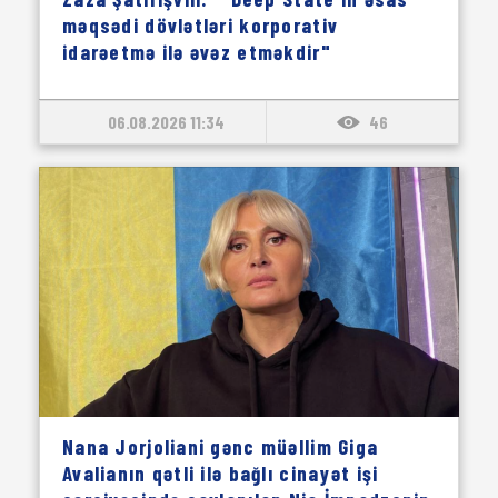
məqsədi dövlətləri korporativ
idarəetmə ilə əvəz etməkdir"
06.08.2026 11:34
46
Nana Jorjoliani gənc müəllim Giga
Avalianın qətli ilə bağlı cinayət işi