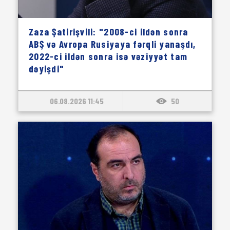
Zaza Şatirişvili: "2008-ci ildən sonra
ABŞ və Avropa Rusiyaya fərqli yanaşdı,
2022-ci ildən sonra isə vəziyyət tam
dəyişdi"
06.08.2026 11:45
50