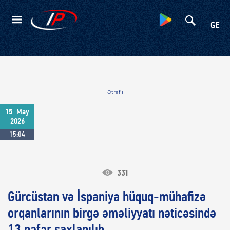
Kateqoriyalar
GE
Ətraflı
15
May
2026
15:04
331
Gürcüstan və İspaniya hüquq-mühafizə
orqanlarının birgə əməliyyatı nəticəsində