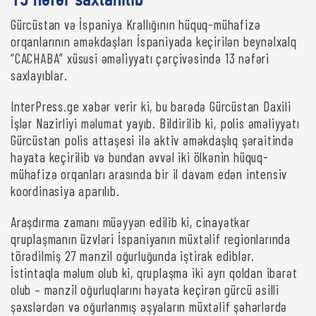
13 nəfər saxlanılıb
Gürcüstan və İspaniya Krallığının hüquq-mühafizə
orqanlarının əməkdaşları İspaniyada keçirilən beynəlxalq
“CACHABA” xüsusi əməliyyatı çərçivəsində 13 nəfəri
saxlayıblar.
InterPress.ge xəbər verir ki, bu barədə Gürcüstan Daxili
İşlər Nazirliyi məlumat yayıb. Bildirilib ki, polis əməliyyatı
Gürcüstan polis attaşesi ilə aktiv əməkdaşlıq şəraitində
həyata keçirilib və bundan əvvəl iki ölkənin hüquq-
mühafizə orqanları arasında bir il davam edən intensiv
koordinasiya aparılıb.
Araşdırma zamanı müəyyən edilib ki, cinayətkar
qruplaşmanın üzvləri İspaniyanın müxtəlif regionlarında
törədilmiş 27 mənzil oğurluğunda iştirak ediblər.
İstintaqla məlum olub ki, qruplaşma iki ayrı qoldan ibarət
olub – mənzil oğurluqlarını həyata keçirən gürcü əsilli
şəxslərdən və oğurlanmış əşyaların müxtəlif şəhərlərdə