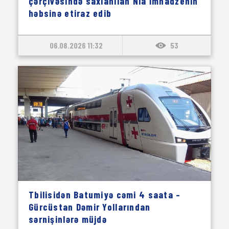
çərçivəsində saxlanılan Nia İmnadzenin
həbsinə etiraz edib
06.08.2026 11:32
53
Tbilisidən Batumiyə cəmi 4 saata –
Gürcüstan Dəmir Yollarından
sərnişinlərə müjdə