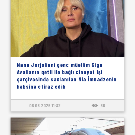
Nana Jorjoliani gənc müəllim Giga
Avalianın qətli ilə bağlı cinayət işi
çərçivəsində saxlanılan Nia İmnadzenin
həbsinə etiraz edib
06.08.2026 11:32
66