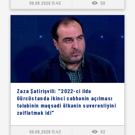
06.08.2026 11:45
59
Zaza Şatirişvili: "2022-ci ildə
Gürcüstanda ikinci cəbhənin açılması
tələbinin məqsədi ölkənin suverenliyini
zəiflətmək idi"
06.08.2026 11:43
53