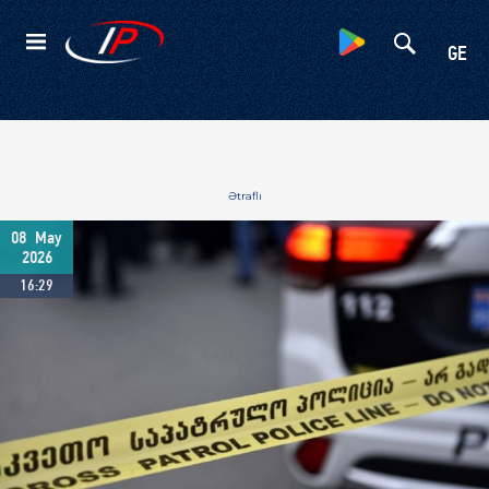
Kateqoriyalar
GE
Ətraflı
08
May
2026
16:29