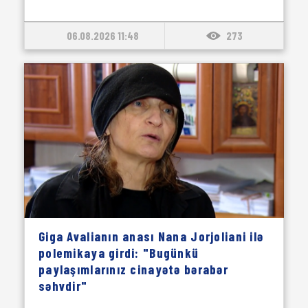
06.08.2026 11:48
273
Giga Avalianın anası Nana Jorjoliani ilə
polemikaya girdi: "Bugünkü
paylaşımlarınız cinayətə bərabər
səhvdir"