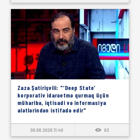
Zaza Şatirişvili: "‘Deep State’
korporativ idarəetmə qurmaq üçün
müharibə, iqtisadi və informasiya
alətlərindən istifadə edir"
06.08.2026 11:40
62