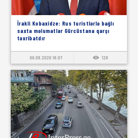
İrakli Kobaxidze: Rus turistlərlə bağlı
saxta məlumatlar Gürcüstana qarşı
təxribatdır
06.08.2026 18:07
128