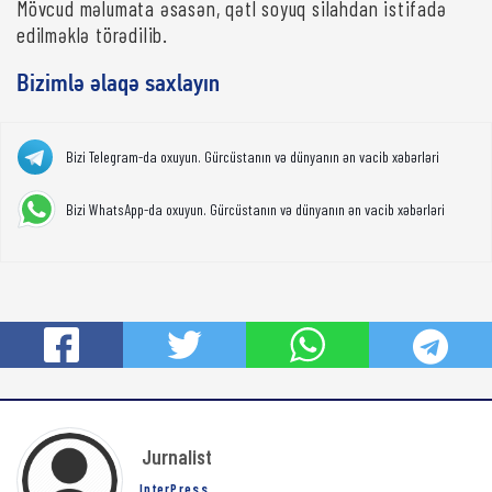
Mövcud məlumata əsasən, qətl soyuq silahdan istifadə
edilməklə törədilib.
Bizimlə əlaqə saxlayın
Bizi Telegram-da oxuyun. Gürcüstanın və dünyanın ən vacib xəbərləri
Bizi WhatsApp-da oxuyun. Gürcüstanın və dünyanın ən vacib xəbərləri
Jurnalist
InterPress