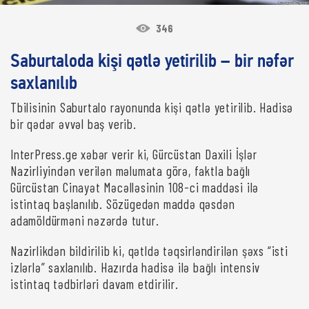
346
Saburtaloda kişi qətlə yetirilib – bir nəfər
saxlanılıb
Tbilisinin Saburtalo rayonunda kişi qətlə yetirilib. Hadisə
bir qədər əvvəl baş verib.
InterPress.ge xəbər verir ki, Gürcüstan Daxili İşlər
Nazirliyindən verilən məlumata görə, faktla bağlı
Gürcüstan Cinayət Məcəlləsinin 108-ci maddəsi ilə
istintaq başlanılıb. Sözügedən maddə qəsdən
adamöldürməni nəzərdə tutur.
Nazirlikdən bildirilib ki, qətldə təqsirləndirilən şəxs “isti
izlərlə” saxlanılıb. Hazırda hadisə ilə bağlı intensiv
istintaq tədbirləri davam etdirilir.