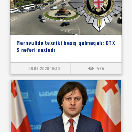
Marneulidə texniki baxış qalmaqalı: DTX
3 nəfəri saxladı
06.08.2026 19:30
465