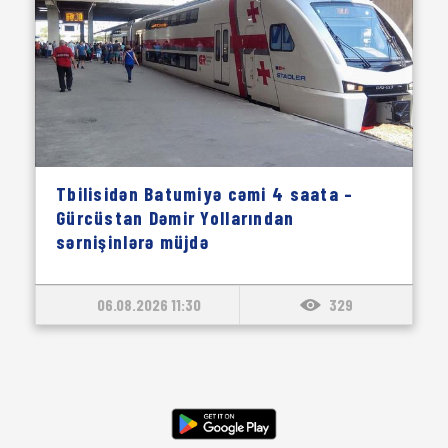
Tbilisidən Batumiyə cəmi 4 saata –
Gürcüstan Dəmir Yollarından
sərnişinlərə müjdə
06.08.2026 11:30
329