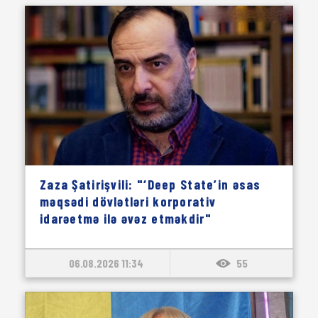
Zaza Şatirişvili: "‘Deep State’in əsas
məqsədi dövlətləri korporativ
idarəetmə ilə əvəz etməkdir"
06.08.2026 11:34
55