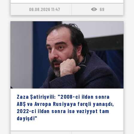
06.08.2026 11:47
69
Zaza Şatirişvili: "2008-ci ildən sonra
ABŞ və Avropa Rusiyaya fərqli yanaşdı,
2022-ci ildən sonra isə vəziyyət tam
dəyişdi"