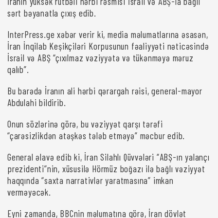
İranın yüksək rütbəli hərbi rəsmisi İsrail və ABŞ-la bağlı
sərt bəyanatla çıxış edib.
InterPress.ge xəbər verir ki, media məlumatlarına əsasən,
İran İnqilab Keşikçiləri Korpusunun fəaliyyəti nəticəsində
İsrail və ABŞ “çıxılmaz vəziyyətə və tükənməyə məruz
qalıb”.
Bu barədə İranın ali hərbi qərargah rəisi, general-mayor
Abdulahi bildirib.
Onun sözlərinə görə, bu vəziyyət qarşı tərəfi
“çarəsizlikdən atəşkəs tələb etməyə” məcbur edib.
General əlavə edib ki, İran Silahlı Qüvvələri “ABŞ-ın yalançı
prezidenti”nin, xüsusilə Hörmüz boğazı ilə bağlı vəziyyət
haqqında “saxta narrativlər yaratmasına” imkan
verməyəcək.
Eyni zamanda, BBCnin məlumatına görə, İran dövlət