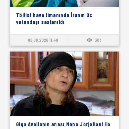
Tbilisi hava limanında İranın üç
vətəndaşı saxlanıldı
06.08.2026 11:48
303
Giga Avalianın anası Nana Jorjoliani ilə