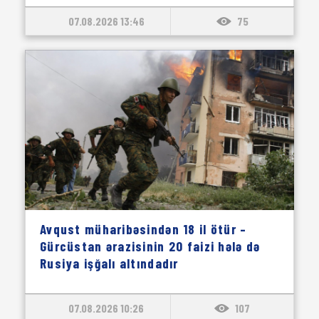
07.08.2026 13:46
75
Avqust müharibəsindən 18 il ötür –
Gürcüstan ərazisinin 20 faizi hələ də
Rusiya işğalı altındadır
07.08.2026 10:26
107