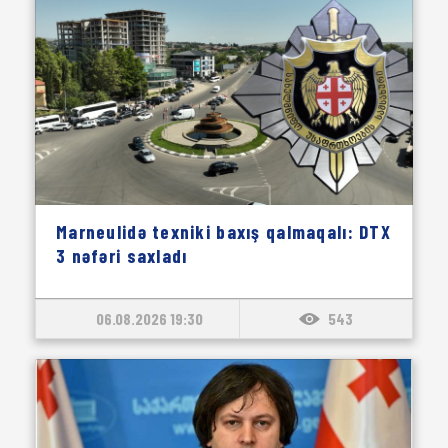
Marneulidə texniki baxış qalmaqalı: DTX
3 nəfəri saxladı
06.08.2026 19:30
543