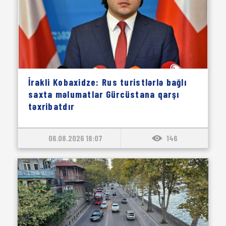
İrakli Kobaxidze: Rus turistlərlə bağlı
saxta məlumatlar Gürcüstana qarşı
təxribatdır
06.08.2026 18:07
146