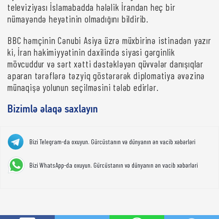
televiziyası İslamabadda hələlik İrandan heç bir
nümayəndə heyətinin olmadığını bildirib.
BBC həmçinin Cənubi Asiya üzrə müxbirinə istinadən yazır
ki, İran hakimiyyətinin daxilində siyasi gərginlik
mövcuddur və sərt xətti dəstəkləyən qüvvələr danışıqlar
aparan tərəflərə təzyiq göstərərək diplomatiya əvəzinə
münaqişə yolunun seçilməsini tələb edirlər.
Bizimlə əlaqə saxlayın
Bizi Telegram-da oxuyun. Gürcüstanın və dünyanın ən vacib xəbərləri
Bizi WhatsApp-da oxuyun. Gürcüstanın və dünyanın ən vacib xəbərləri