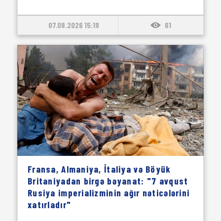
07.08.2026 15:19
61
Fransa, Almaniya, İtaliya və Böyük
Britaniyadan birgə bəyanat: "7 avqust
Rusiya imperializminin ağır nəticələrini
xatırladır"