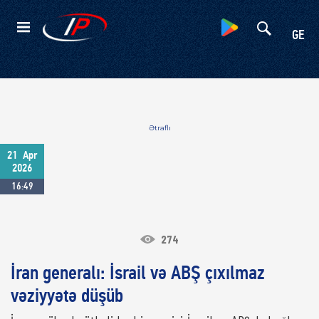
Kateqoriyalar
GE
Ətraflı
21
Apr
2026
16:49
274
İran generalı: İsrail və ABŞ çıxılmaz
vəziyyətə düşüb