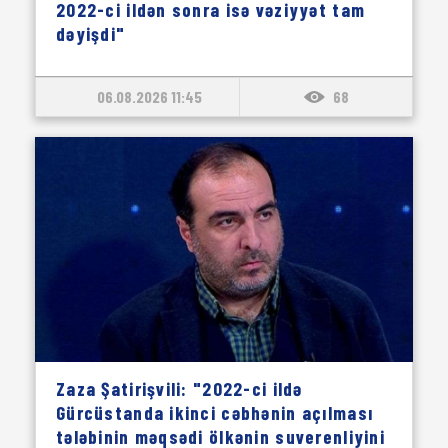
2022-ci ildən sonra isə vəziyyət tam
dəyişdi"
06.08.2026 11:45
68
Zaza Şatirişvili: "2022-ci ildə
Gürcüstanda ikinci cəbhənin açılması
tələbinin məqsədi ölkənin suverenliyini