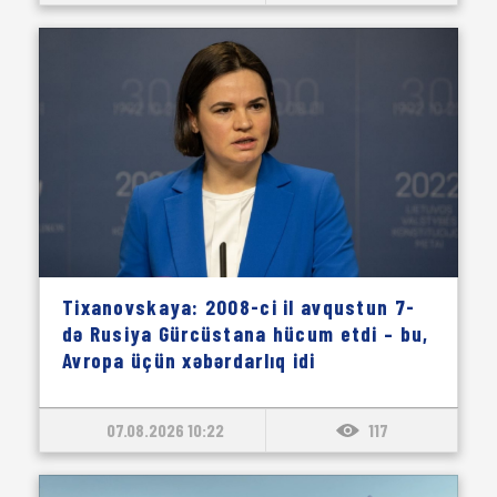
Tixanovskaya: 2008-ci il avqustun 7-
də Rusiya Gürcüstana hücum etdi – bu,
Avropa üçün xəbərdarlıq idi
07.08.2026 10:22
117