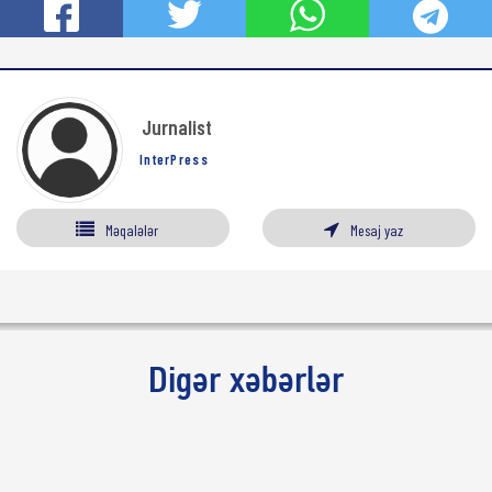
Jurnalist
InterPress
Məqalələr
Mesaj yaz
Digər xəbərlər