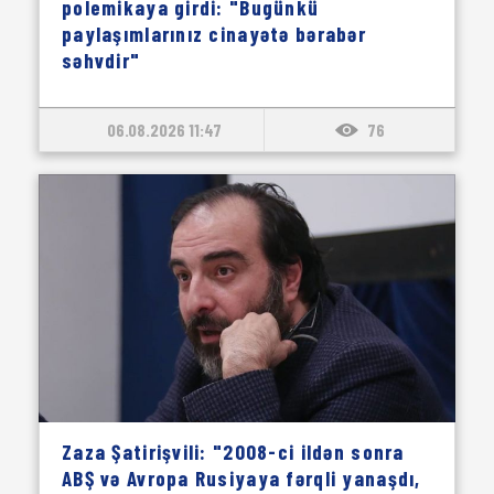
polemikaya girdi: "Bugünkü
paylaşımlarınız cinayətə bərabər
səhvdir"
06.08.2026 11:47
76
Zaza Şatirişvili: "2008-ci ildən sonra
ABŞ və Avropa Rusiyaya fərqli yanaşdı,