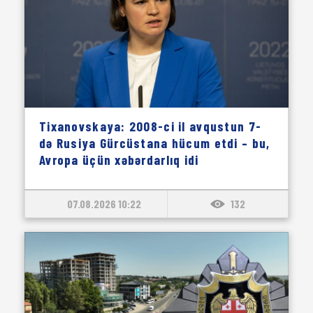
Tixanovskaya: 2008-ci il avqustun 7-
də Rusiya Gürcüstana hücum etdi – bu,
Avropa üçün xəbərdarlıq idi
07.08.2026 10:22
132