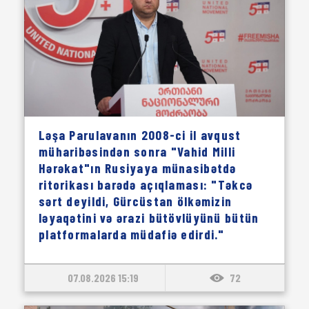
Ləşa Parulavanın 2008-ci il avqust
müharibəsindən sonra "Vahid Milli
Hərəkat"ın Rusiyaya münasibətdə
ritorikası barədə açıqlaması: "Təkcə
sərt deyildi, Gürcüstan ölkəmizin
ləyaqətini və ərazi bütövlüyünü bütün
platformalarda müdafiə edirdi."
07.08.2026 15:19
72