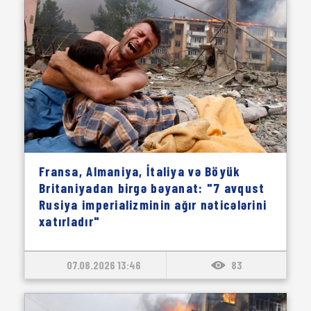
Fransa, Almaniya, İtaliya və Böyük
Britaniyadan birgə bəyanat: "7 avqust
Rusiya imperializminin ağır nəticələrini
xatırladır"
07.08.2026 13:46
83