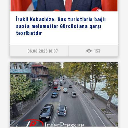
İrakli Kobaxidze: Rus turistlərlə bağlı
saxta məlumatlar Gürcüstana qarşı
təxribatdır
06.08.2026 18:07
153