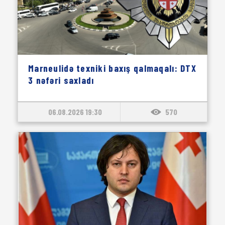
Marneulidə texniki baxış qalmaqalı: DTX
3 nəfəri saxladı
06.08.2026 19:30
570