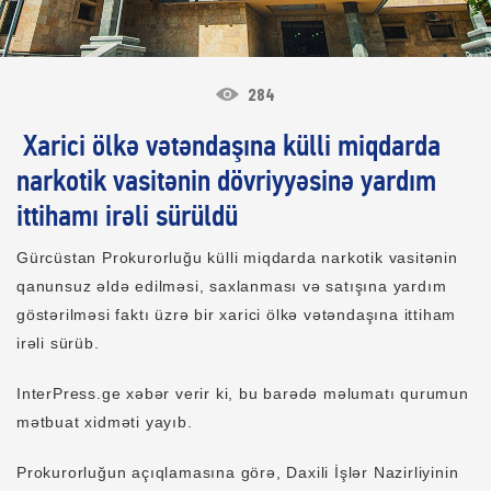
284
Xarici ölkə vətəndaşına külli miqdarda
narkotik vasitənin dövriyyəsinə yardım
ittihamı irəli sürüldü
Gürcüstan Prokurorluğu külli miqdarda narkotik vasitənin
qanunsuz əldə edilməsi, saxlanması və satışına yardım
göstərilməsi faktı üzrə bir xarici ölkə vətəndaşına ittiham
irəli sürüb.
InterPress.ge xəbər verir ki, bu barədə məlumatı qurumun
mətbuat xidməti yayıb.
Prokurorluğun açıqlamasına görə, Daxili İşlər Nazirliyinin