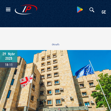
Kateqoriyalar
GE
Ətraflı
29
Nybr
2025
18:11