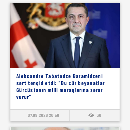
Aleksandre Tabatadze Baramidzeni
sərt tənqid etdi: "Bu cür bəyanatlar
Gürcüstanın milli maraqlarına zərər
vurur"
07.08.2026 20:50
30