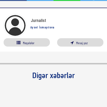
Jurnalist
Aysel İsmayılova
Məqalələr
Mesaj yaz
Digər xəbərlər