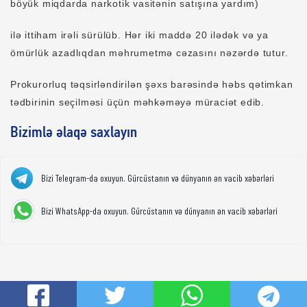
böyük miqdarda narkotik vasitənin satışına yardım)
ilə ittiham irəli sürülüb. Hər iki maddə 20 ilədək və ya
ömürlük azadlıqdan məhrumetmə cəzasını nəzərdə tutur.
Prokurorluq təqsirləndirilən şəxs barəsində həbs qətimkan
tədbirinin seçilməsi üçün məhkəməyə müraciət edib.
Bizimlə əlaqə saxlayın
Bizi Telegram-da oxuyun. Gürcüstanın və dünyanın ən vacib xəbərləri
Bizi WhatsApp-da oxuyun. Gürcüstanın və dünyanın ən vacib xəbərləri