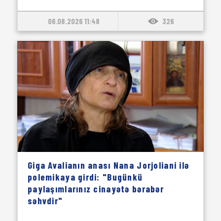
06.08.2026 11:48
326
Giga Avalianın anası Nana Jorjoliani ilə
polemikaya girdi: "Bugünkü
paylaşımlarınız cinayətə bərabər
səhvdir"