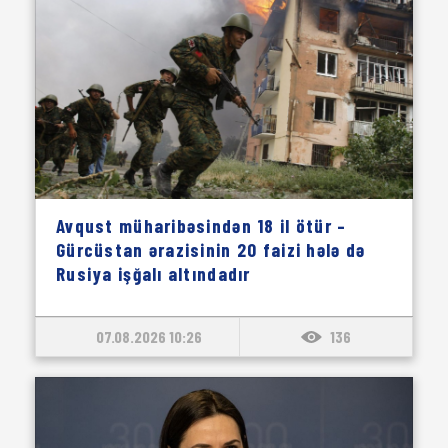
Avqust müharibəsindən 18 il ötür –
Gürcüstan ərazisinin 20 faizi hələ də
Rusiya işğalı altındadır
07.08.2026 10:26
136