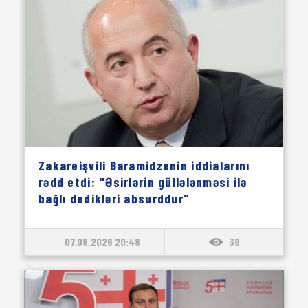
Zakareişvili Baramidzenin iddialarını
rədd etdi: "Əsirlərin güllələnməsi ilə
bağlı dedikləri absurddur"
07.08.2026 20:48
39