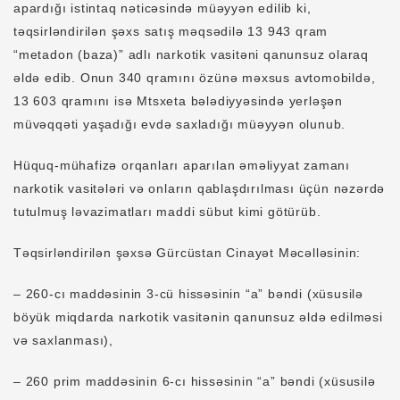
apardığı istintaq nəticəsində müəyyən edilib ki,
təqsirləndirilən şəxs satış məqsədilə 13 943 qram
“metadon (baza)” adlı narkotik vasitəni qanunsuz olaraq
əldə edib. Onun 340 qramını özünə məxsus avtomobildə,
13 603 qramını isə Mtsxeta bələdiyyəsində yerləşən
müvəqqəti yaşadığı evdə saxladığı müəyyən olunub.
Hüquq-mühafizə orqanları aparılan əməliyyat zamanı
narkotik vasitələri və onların qablaşdırılması üçün nəzərdə
tutulmuş ləvazimatları maddi sübut kimi götürüb.
Təqsirləndirilən şəxsə Gürcüstan Cinayət Məcəlləsinin:
– 260-cı maddəsinin 3-cü hissəsinin “a” bəndi (xüsusilə
böyük miqdarda narkotik vasitənin qanunsuz əldə edilməsi
və saxlanması),
– 260 prim maddəsinin 6-cı hissəsinin “a” bəndi (xüsusilə