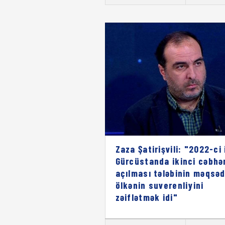
Zaza Şatirişvili: "2022-ci 
Gürcüstanda ikinci cəbhə
açılması tələbinin məqsəd
ölkənin suverenliyini
zəiflətmək idi"