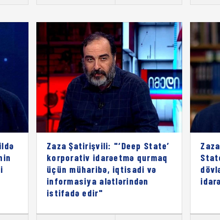
ildə
Zaza Şatirişvili: "‘Deep State’
Zaza
nin
korporativ idarəetmə qurmaq
Stat
i
üçün müharibə, iqtisadi və
dövl
informasiya alətlərindən
idar
istifadə edir"