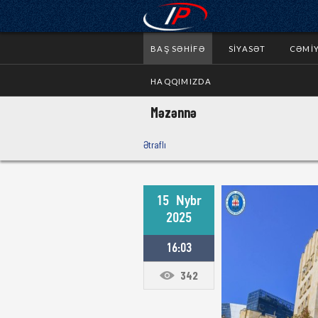
BAŞ SƏHIFƏ
SIYASƏT
CƏMI
HAQQIMIZDA
Məzənnə
Ətraflı
15
Nybr
2025
16:03
342