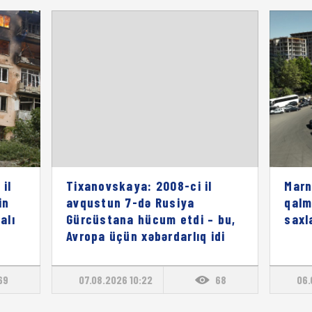
il
Tixanovskaya: 2008-ci il
Marn
in
avqustun 7-də Rusiya
qalm
alı
Gürcüstana hücum etdi – bu,
saxl
Avropa üçün xəbərdarlıq idi
69
07.08.2026 10:22
68
06.