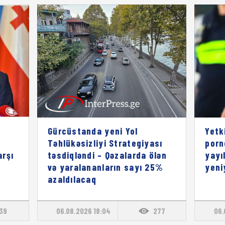
Gürcüstanda yeni Yol
Yetk
Təhlükəsizliyi Strategiyası
porn
rşı
təsdiqləndi – Qəzalarda ölən
yayı
və yaralananların sayı 25%
yeni
azaldılacaq
139
06.08.2026 18:04
277
06.