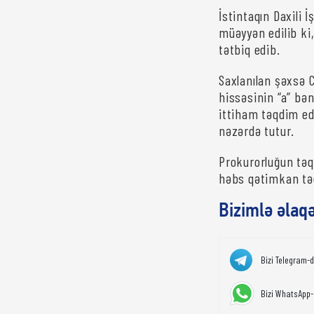
İstintaqın Daxili 
müəyyən edilib ki,
tətbiq edib.
Saxlanılan şəxsə 
hissəsinin “a” bən
ittiham təqdim ed
nəzərdə tutur.
Prokurorluğun tə
həbs qətimkan təd
Bizimlə əlaq
Bizi Telegram-
Bizi WhatsApp-