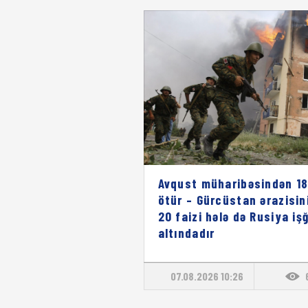
Avqust müharibəsindən 18 
ötür – Gürcüstan ərazisin
20 faizi hələ də Rusiya işğ
altındadır
07.08.2026 10:26