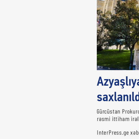
Azyaşlıy
saxlanıld
Gürcüstan Prokuror
rəsmi ittiham irəl
InterPress.ge xəbə