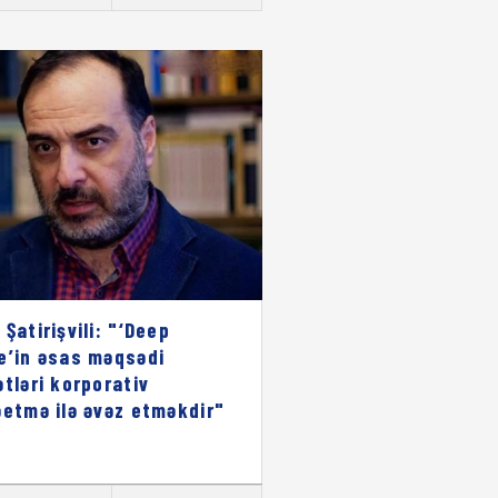
 Şatirişvili: "‘Deep
e’in əsas məqsədi
ətləri korporativ
əetmə ilə əvəz etməkdir"