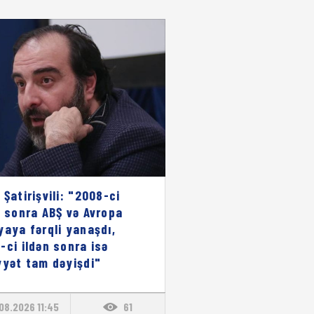
 Şatirişvili: "2008-ci
n sonra ABŞ və Avropa
yaya fərqli yanaşdı,
-ci ildən sonra isə
yyət tam dəyişdi"
08.2026 11:45
61