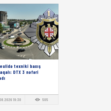
eulidə texniki baxış
aqalı: DTX 3 nəfəri
adı
08.2026 19:30
505