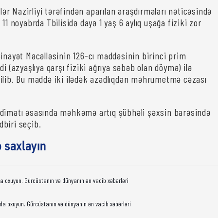
İşlər Nazirliyi tərəfindən aparılan araşdırmaları nəticəsində
 11 noyabrda Tbilisidə dayə 1 yaş 6 aylıq uşağa fiziki zor
Cinayət Məcəlləsinin 126-cı maddəsinin birinci prim
di (azyaşlıya qarşı fiziki ağrıya səbəb olan döymə) ilə
ilib. Bu maddə iki ilədək azadlıqdan məhrumetmə cəzası
qdimatı əsasında məhkəmə artıq şübhəli şəxsin barəsində
biri seçib.
ə saxlayın
da oxuyun. Gürcüstanın və dünyanın ən vacib xəbərləri
da oxuyun. Gürcüstanın və dünyanın ən vacib xəbərləri