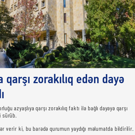
a qarşı zorakılıq edən dayə
ı
luğu azyaşlıya qarşı zorakılıq faktı ilə bağlı dayəyə qarşı
i sürüb.
r verir ki, bu barədə qurumun yaydığı məlumatda bildirilir.