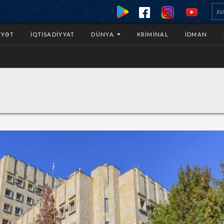
YYƏT
İQTISADIYYAT
DÜNYA
KRIMINAL
İDMAN