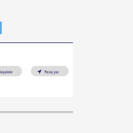
Məqalələr
Mesaj yaz