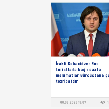
İrakli Kobaxidze: Rus
turistlərlə bağlı saxta
məlumatlar Gürcüstana qa
təxribatdır
06.08.2026 18:07