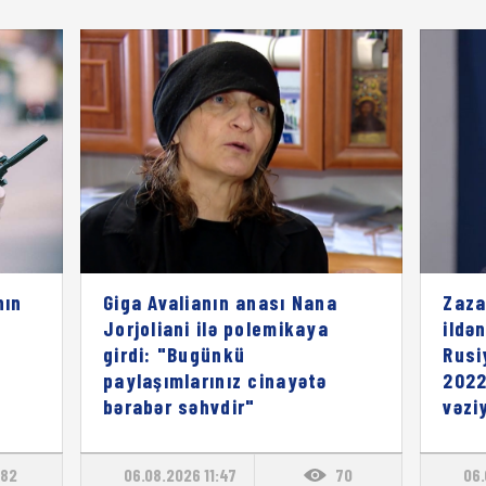
nın
Giga Avalianın anası Nana
Zaza
Jorjoliani ilə polemikaya
ildə
girdi: "Bugünkü
Rusi
paylaşımlarınız cinayətə
2022
bərabər səhvdir"
vəzi
82
06.08.2026 11:47
70
06.