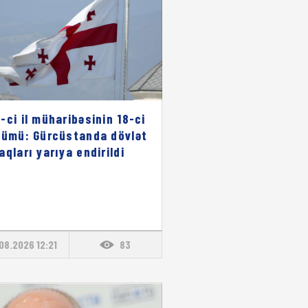
-ci il müharibəsinin 18-ci
nümü: Gürcüstanda dövlət
aqları yarıya endirildi
08.2026 12:21
83