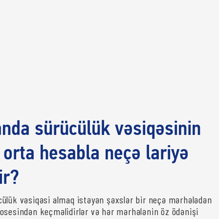
nda sürücülük vəsiqəsinin
 orta hesabla neçə lariyə
ir?
ülük vəsiqəsi almaq istəyən şəxslər bir neçə mərhələdən
osesindən keçməlidirlər və hər mərhələnin öz ödənişi