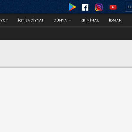
YYƏT
İQTISADIYYAT
DÜNYA
KRIMINAL
İDMAN