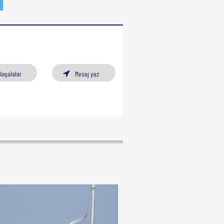
Məqalələr
Mesaj yaz