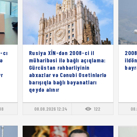
-cı
Rusiya XİN-dən 2008-ci il
2008
rə
müharibəsi ilə bağlı açıqlama:
ildö
ı
Gürcüstan rəhbərliyinin
bayr
vr
abxazlar və Cənubi Osetinlərlə
barışıqla bağlı bəyanatları
qeydə alınır
88
08.08.2026 12:24
122
08.