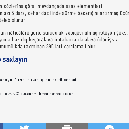
ın sözlərinə görə, meydançada əsas elementləri
zı 5 dərs, şəhər daxilində sürmə bacarığını artırmaq üçü
tələb olunur.
unan nəticələrə görə, sürücülük vəsiqəsi almaq istəyən şəxs,
nda hazırlıq keçərək və imtahanlarda əlavə ödənişsiz
ümumilikdə təxminən 895 lari xərcləməli olur.
ə saxlayın
da oxuyun. Gürcüstanın və dünyanın ən vacib xəbərləri
da oxuyun. Gürcüstanın və dünyanın ən vacib xəbərləri