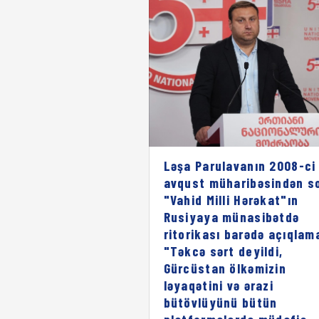
Ləşa Parulavanın 2008-ci 
avqust müharibəsindən s
"Vahid Milli Hərəkat"ın
Rusiyaya münasibətdə
ritorikası barədə açıqlam
"Təkcə sərt deyildi,
Gürcüstan ölkəmizin
ləyaqətini və ərazi
bütövlüyünü bütün