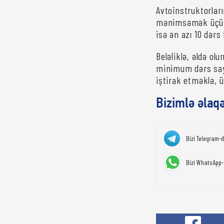
Avtoinstruktorlar
mənimsəmək üçün a
isə ən azı 10 dərs 
Beləliklə, əldə ol
minimum dərs sayı
iştirak etməklə, 
Bizimlə əlaq
Bizi Telegram-
Bizi WhatsApp-