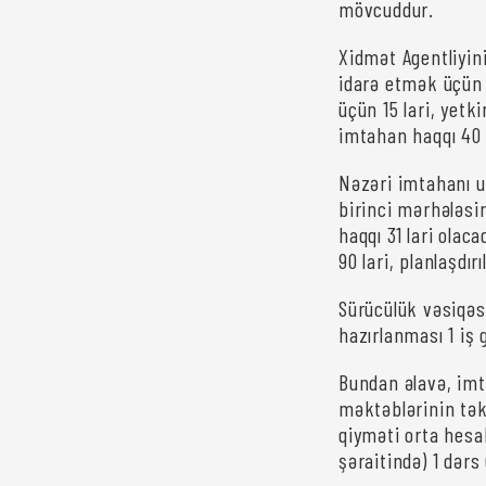
mövcuddur.
Xidmət Agentliyin
idarə etmək üçün 
üçün 15 lari, yetk
imtahan haqqı 40 l
Nəzəri imtahanı u
birinci mərhələsi
haqqı 31 lari olac
90 lari, planlaşdır
Sürücülük vəsiqəs
hazırlanması 1 iş 
Bundan əlavə, imta
məktəblərinin təkl
qiyməti orta hesab
şəraitində) 1 dərs 