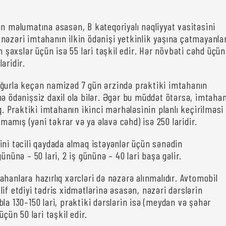
in məlumatına əsasən, B kateqoriyalı nəqliyyat vasitəsini
nəzəri imtahanın ilkin ödənişi yetkinlik yaşına çatmayanla
in şəxslər üçün isə 55 lari təşkil edir. Hər növbəti cəhd üçün
aridir.
ğurla keçən namizəd 7 gün ərzində praktiki imtahanın
nə ödənişsiz daxil ola bilər. Əgər bu müddət ötərsə, imtaha
aq. Praktiki imtahanın ikinci mərhələsinin planlı keçirilməsi
ılmamış (yəni təkrar və ya əlavə cəhd) isə 250 laridir.
ini təcili qaydada almaq istəyənlər üçün sənədin
gününə – 50 lari, 2 iş gününə – 40 lari başa gəlir.
hanlara hazırlıq xərcləri də nəzərə alınmalıdır. Avtomobil
if etdiyi tədris xidmətlərinə əsasən, nəzəri dərslərin
la 130–150 lari, praktiki dərslərin isə (meydan və şəhər
üçün 50 lari təşkil edir.