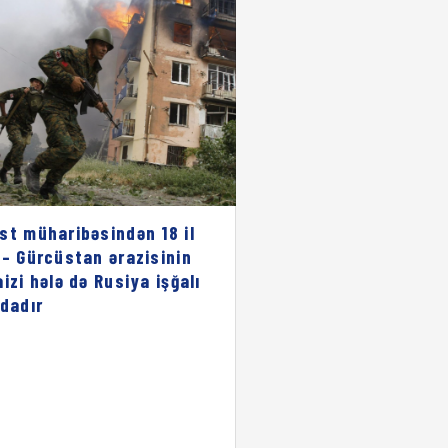
st müharibəsindən 18 il
 – Gürcüstan ərazisinin
aizi hələ də Rusiya işğalı
ndadır