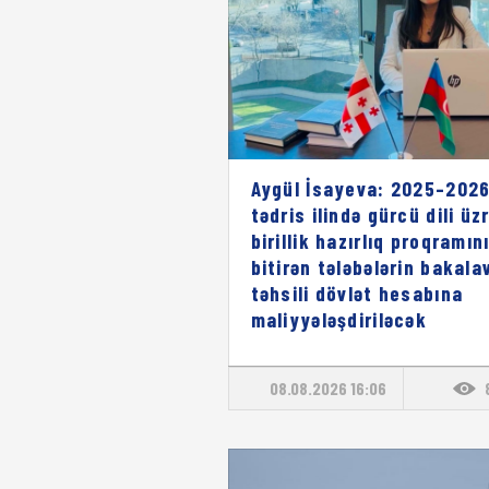
Aygül İsayeva: 2025–2026
tədris ilində gürcü dili üz
birillik hazırlıq proqramın
bitirən tələbələrin bakala
təhsili dövlət hesabına
maliyyələşdiriləcək
08.08.2026 16:06