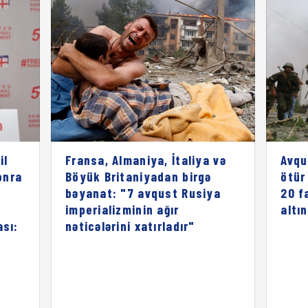
il
Fransa, Almaniya, İtaliya və
Avqu
onra
Böyük Britaniyadan birgə
ötür
bəyanat: "7 avqust Rusiya
20 f
imperializminin ağır
altı
ası:
nəticələrini xatırladır"