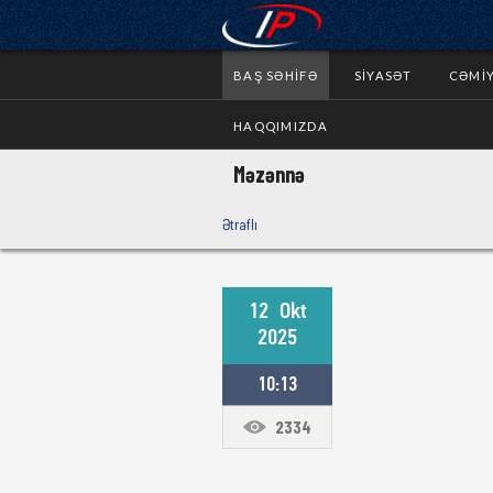
BAŞ SƏHIFƏ
SIYASƏT
CƏMI
HAQQIMIZDA
Məzənnə
Ətraflı
12
Okt
2025
10:13
2334