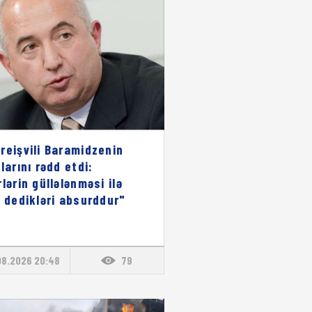
reişvili Baramidzenin
larını rədd etdi:
rlərin güllələnməsi ilə
ı dedikləri absurddur"
08.2026 20:48
79