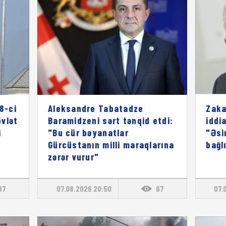
8-ci
Aleksandre Tabatadze
Zaka
vlət
Baramidzeni sərt tənqid etdi:
iddia
i
"Bu cür bəyanatlar
"Əsi
Gürcüstanın milli maraqlarına
bağl
zərər vurur"
87
07.08.2026 20:50
67
07.