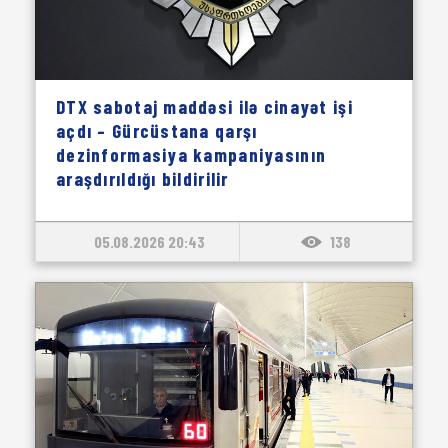
DTX sabotaj maddəsi ilə cinayət işi
açdı – Gürcüstana qarşı
dezinformasiya kampaniyasının
araşdırıldığı bildirilir
05.08.2026 20:43
138