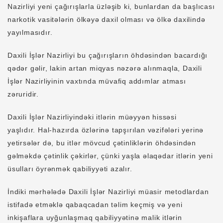
Nazirliyi yeni çağırışlarla üzləşib ki, bunlardan da başlıcası
narkotik vasitələrin ölkəyə daxil olması və ölkə daxilində
yayılmasıdır.
Daxili İşlər Nazirliyi bu çağırışların öhdəsindən bacardığı
qədər gəlir, lakin artan miqyas nəzərə alınmaqla, Daxili
İşlər Nazirliyinin vaxtında müvafiq addımlar atması
zəruridir.
Daxili İşlər Nazirliyindəki itlərin müəyyən hissəsi
yaşlıdır. Hal-hazırda özlərinə tapşırılan vəzifələri yerinə
yetirsələr də, bu itlər mövcud çətinliklərin öhdəsindən
gəlməkdə çətinlik çəkirlər, çünki yaşla əlaqədar itlərin yeni
üsulları öyrənmək qabiliyyəti azalır.
İndiki mərhələdə Daxili İşlər Nazirliyi müasir metodlardan
istifadə etməklə qabaqcadan təlim keçmiş və yeni
inkişaflara uyğunlaşmaq qabiliyyətinə malik itlərin