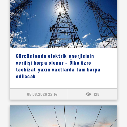
Gürcüstanda elektrik enerjisinin
verilişi bərpa olunur – Ölkə üzrə
təchizat yaxın vaxtlarda tam bərpa
ediləcək
05.08.2026 22:14
128