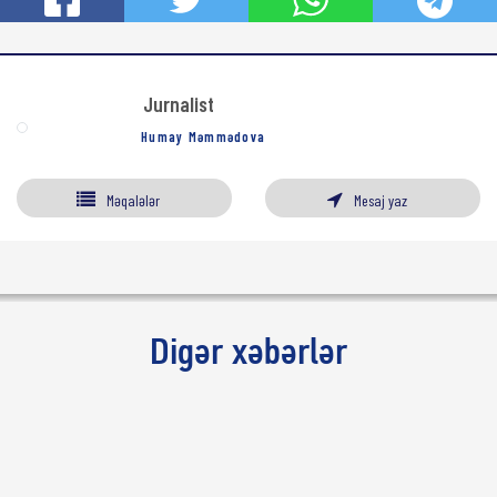
Jurnalist
Humay Məmmədova
Məqalələr
Mesaj yaz
Digər xəbərlər