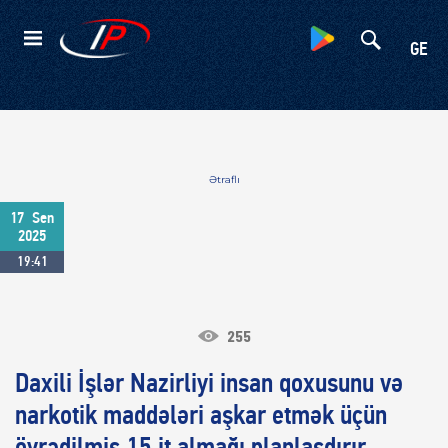
Kateqoriyalar
GE
Ətraflı
17
Sen
2025
19:41
255
Daxili İşlər Nazirliyi insan qoxusunu və
narkotik maddələri aşkar etmək üçün