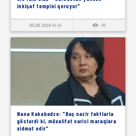
inkişaf tempini qoruyur"
05.08.2026 14:41
111
Nana Kakabadze: "Baş nazir faktlarla
göstərdi ki, müxalifət xarici maraqlara
xidmət edir"