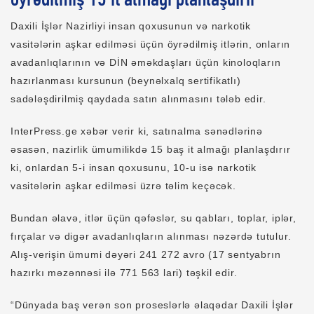
öyrədilmiş 15 it almağı planlaşdırır
Daxili İşlər Nazirliyi insan qoxusunun və narkotik
vasitələrin aşkar edilməsi üçün öyrədilmiş itlərin, onların
avadanlıqlarının və DİN əməkdaşları üçün kinoloqların
hazırlanması kursunun (beynəlxalq sertifikatlı)
sadələşdirilmiş qaydada satın alınmasını tələb edir.
InterPress.ge xəbər verir ki, satınalma sənədlərinə
əsasən, nazirlik ümumilikdə 15 baş it almağı planlaşdırır
ki, onlardan 5-i insan qoxusunu, 10-u isə narkotik
vasitələrin aşkar edilməsi üzrə təlim keçəcək.
Bundan əlavə, itlər üçün qəfəslər, su qabları, toplar, iplər,
fırçalar və digər avadanlıqların alınması nəzərdə tutulur.
Alış-verişin ümumi dəyəri 241 272 avro (17 sentyabrın
hazırkı məzənnəsi ilə 771 563 lari) təşkil edir.
“Dünyada baş verən son proseslərlə əlaqədar Daxili İşlər