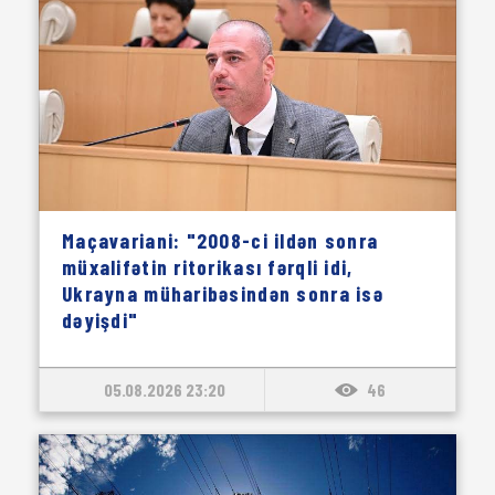
Maçavariani: "2008-ci ildən sonra
müxalifətin ritorikası fərqli idi,
Ukrayna müharibəsindən sonra isə
dəyişdi"
05.08.2026 23:20
46