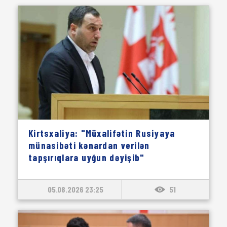
Kirtsxaliya: "Müxalifətin Rusiyaya
münasibəti kənardan verilən
tapşırıqlara uyğun dəyişib"
05.08.2026 23:25
51