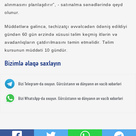
alınmasını planlaşdırır”, - satınalma sənədlərində qeyd
olunur.
Müddətlərə gəlincə, təchizatçı əvvəlcədən ödəniş edildiyi
gündən 60 gün ərzində xüsusi təlim keçmiş itlərin və
avadanlıqların çatdırılmasını təmin etməlidir. Təlim
kursunun müddəti 10 gündür.
Bizimlə əlaqə saxlayın
Bizi Telegram-da oxuyun. Gürcüstanın və dünyanın ən vacib xəbərləri
Bizi WhatsApp-da oxuyun. Gürcüstanın və dünyanın ən vacib xəbərləri