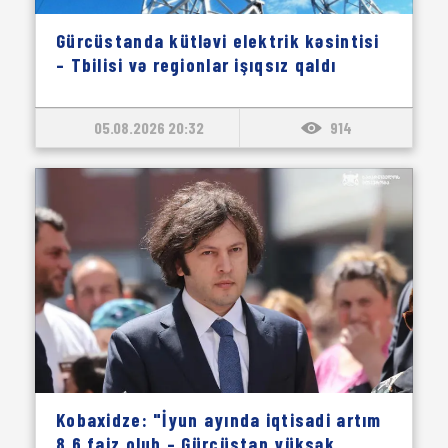
Gürcüstanda kütləvi elektrik kəsintisi
– Tbilisi və regionlar işıqsız qaldı
05.08.2026 20:32
914
Kobaxidze: "İyun ayında iqtisadi artım
8,6 faiz olub – Gürcüstan yüksək