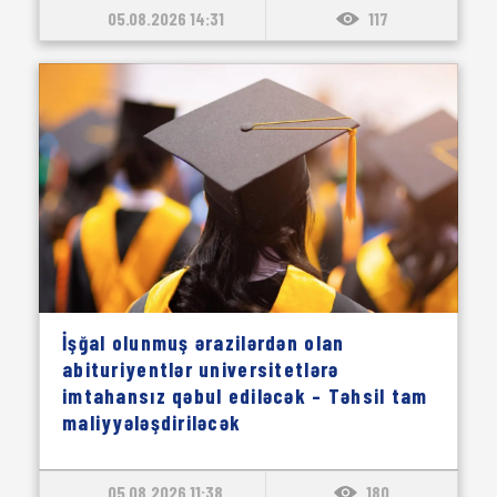
05.08.2026 14:31
117
İşğal olunmuş ərazilərdən olan
abituriyentlər universitetlərə
imtahansız qəbul ediləcək – Təhsil tam
maliyyələşdiriləcək
05.08.2026 11:38
180