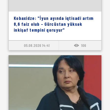
Kobaxidze: "İyun ayında iqtisadi artım
8,6 faiz olub – Gürcüstan yüksək
inkişaf tempini qoruyur"
05.08.2026 14:41
106