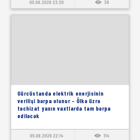
05.08.2026 23:20
38
Gürcüstanda elektrik enerjisinin
verilişi bərpa olunur – Ölkə üzrə
təchizat yaxın vaxtlarda tam bərpa
ediləcək
05.08.2026 22:14
114