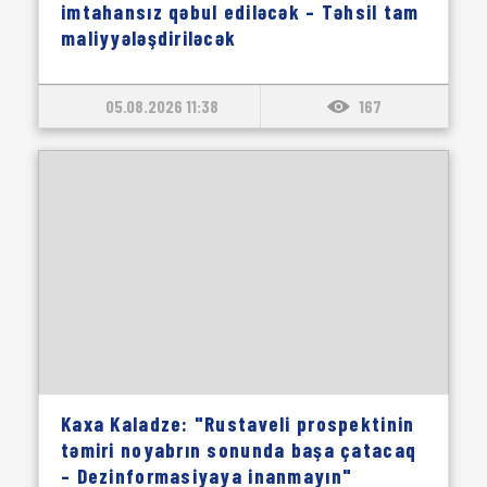
imtahansız qəbul ediləcək – Təhsil tam
maliyyələşdiriləcək
05.08.2026 11:38
167
Kaxa Kaladze: "Rustaveli prospektinin
təmiri noyabrın sonunda başa çatacaq
– Dezinformasiyaya inanmayın"