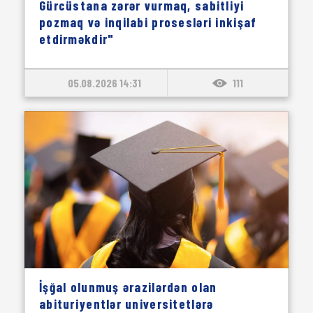
Gürcüstana zərər vurmaq, sabitliyi
pozmaq və inqilabi prosesləri inkişaf
etdirməkdir"
05.08.2026 14:31
111
İşğal olunmuş ərazilərdən olan
abituriyentlər universitetlərə