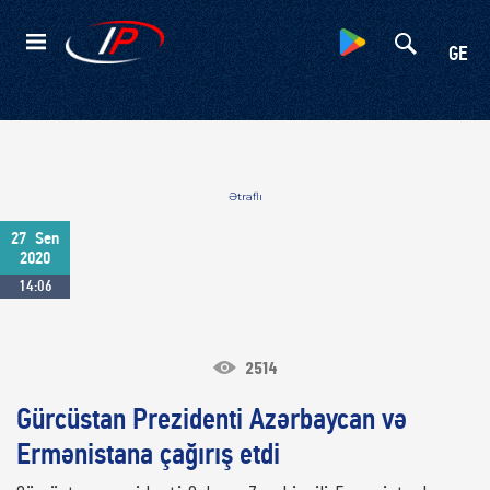
Kateqoriyalar
GE
Ətraflı
27
Sen
2020
14:06
2514
Gürcüstan Prezidenti Azərbaycan və
Ermənistana çağırış etdi