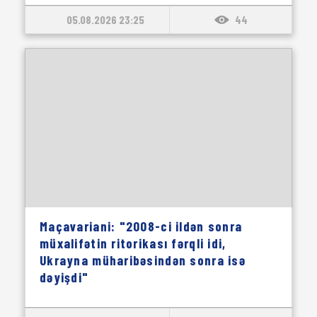
05.08.2026 23:25
44
Maçavariani: "2008-ci ildən sonra
müxalifətin ritorikası fərqli idi,
Ukrayna müharibəsindən sonra isə
dəyişdi"