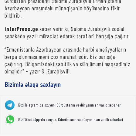
Gürcüstan prezidenti Salome Zurabişvili Ermənistanla
Azərbaycan arasındakı münaqişənin böyüməsinə fikir
bildirib .
InterPress.ge
xəbər verir ki, Salome Zurabişvili sosial
şəbəkədə yazılı müraciət edərək tərəfləri barışığa çağırır.
“Ermənistanla Azərbaycan arasında hərbi əməliyyatların
bərpa olunması məni çox narahat edir. Biz barışığa
çağırırıq. Bölgəmizdəki sabitlik və sülh ümumi məqsədimiz
olmalıdır" - yazır S. Zurabişvili.
Bizimlə əlaqə saxlayın
Bizi Telegram-da oxuyun. Gürcüstanın və dünyanın ən vacib xəbərləri
Bizi WhatsApp-da oxuyun. Gürcüstanın və dünyanın ən vacib xəbərləri