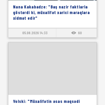
Nana Kakabadze: "Baş nazir faktlarla
göstərdi ki, müxalifət xarici maraqlara
xidmət edir"
05.08.2026 14:33
60
Volski: "Müxalifətin əsas məqsədi