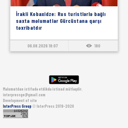
İrakli Kobaxidze: Rus turistlərlə bağlı
saxta məlumatlar Gürcüstana qarşı
təxribatdır
06.08.2026 18:07
180
Məlumatdan istifadə etdikdə istinad mütləqdir.
interpressge@gmail.com
Development of site
InterPress Group
© InterPress 2019-2026