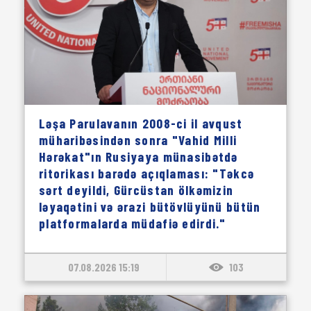
Ləşa Parulavanın 2008-ci il avqust
müharibəsindən sonra "Vahid Milli
Hərəkat"ın Rusiyaya münasibətdə
ritorikası barədə açıqlaması: "Təkcə
sərt deyildi, Gürcüstan ölkəmizin
ləyaqətini və ərazi bütövlüyünü bütün
platformalarda müdafiə edirdi."
07.08.2026 15:19
103