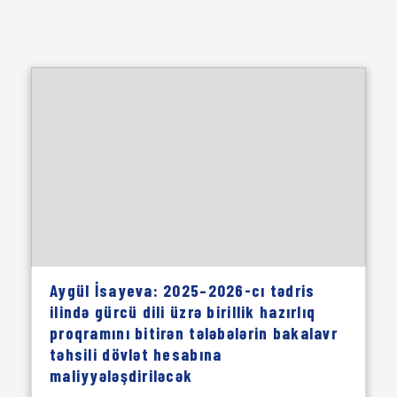
Aygül İsayeva: 2025–2026-cı tədris
ilində gürcü dili üzrə birillik hazırlıq
proqramını bitirən tələbələrin bakalavr
təhsili dövlət hesabına
maliyyələşdiriləcək