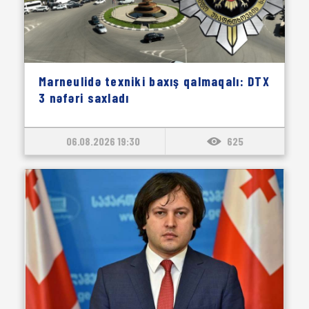
Marneulidə texniki baxış qalmaqalı: DTX
3 nəfəri saxladı
06.08.2026 19:30
625