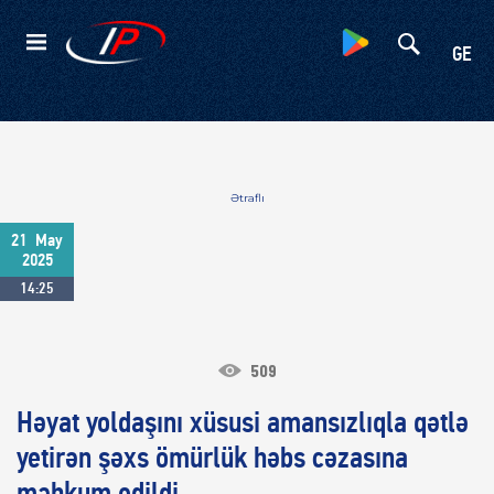
Kateqoriyalar
GE
Ətraflı
21
May
2025
14:25
509
Həyat yoldaşını xüsusi amansızlıqla qətlə
yetirən şəxs ömürlük həbs cəzasına