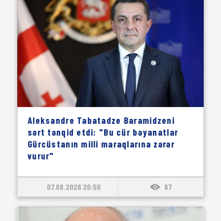
Aleksandre Tabatadze Baramidzeni
sərt tənqid etdi: "Bu cür bəyanatlar
Gürcüstanın milli maraqlarına zərər
vurur"
07.08.2026 20:50
67