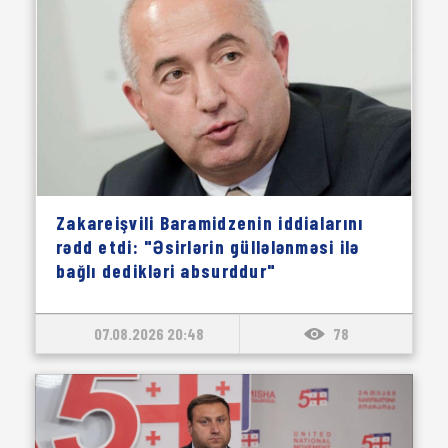
Zakareişvili Baramidzenin iddialarını
rədd etdi: "Əsirlərin güllələnməsi ilə
bağlı dedikləri absurddur"
07.08.2026 20:48
78