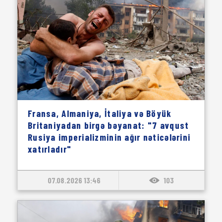
Fransa, Almaniya, İtaliya və Böyük
Britaniyadan birgə bəyanat: "7 avqust
Rusiya imperializminin ağır nəticələrini
xatırladır"
07.08.2026 13:46
103