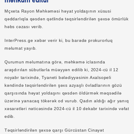
məhkum edildi
Mçxeta Rayon Məhkəməsi həyat yoldaşının xüsusi
qəddarlıqla qəsdən qətlində təqsirləndirilən şəxsə ömürlük
həbs cəzası verib.
InterPress.ge xəbər verir ki, bu barədə prokurorluq
məlumat yayıb.
Qurumun məlumatına görə, məhkəmə iclasında
araşdırılan sübutlarla müəyyən edilib ki, 2024-cü il 12
noyabr tarixində, Tyaneti bələdiyyəsinin Axalsopeli
kəndində təqsirləndirilən şəxs azyaşlı övladlarının gözü
qarşısında həyat yoldaşını qəsdən öldürmək məqsədilə
üzərinə yanacaq tökərək od vurub. Qadın aldığı ağır yanıq
xəsarətləri nəticəsində 2024-cü il 10 dekabr tarixində vəfat
edib.
Təqsirləndirilən şəxsə qarşı Gürcüstan Cinayət