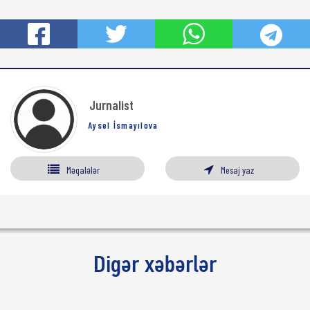
Jurnalist
Aysel İsmayılova
Məqalələr
Mesaj yaz
Digər xəbərlər