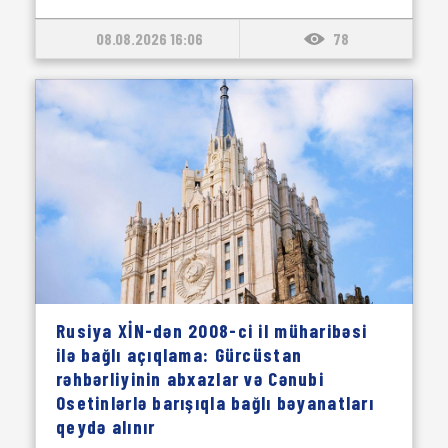
08.08.2026 16:06
78
Rusiya XİN-dən 2008-ci il müharibəsi
ilə bağlı açıqlama: Gürcüstan
rəhbərliyinin abxazlar və Cənubi
Osetinlərlə barışıqla bağlı bəyanatları
qeydə alınır