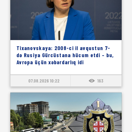
Tixanovskaya: 2008-ci il avqustun 7-
də Rusiya Gürcüstana hücum etdi – bu,
Avropa üçün xəbərdarlıq idi
07.08.2026 10:22
163