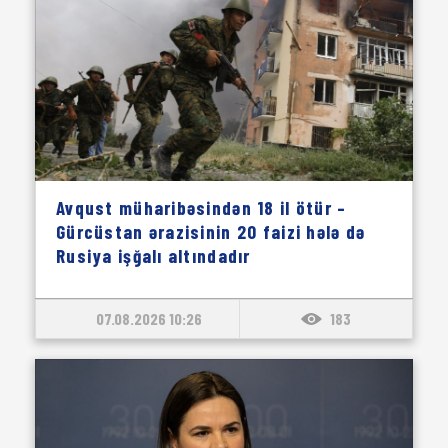
Avqust müharibəsindən 18 il ötür –
Gürcüstan ərazisinin 20 faizi hələ də
Rusiya işğalı altındadır
07.08.2026 10:26
183