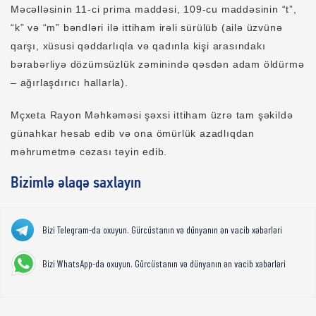
Məcəlləsinin 11-ci prima maddəsi, 109-cu maddəsinin “t”,
“k” və “m” bəndləri ilə ittiham irəli sürülüb (ailə üzvünə
qarşı, xüsusi qəddarlıqla və qadınla kişi arasındakı
bərabərliyə dözümsüzlük zəminində qəsdən adam öldürmə
– ağırlaşdırıcı hallarla).
Mçxeta Rayon Məhkəməsi şəxsi ittiham üzrə tam şəkildə
günahkar hesab edib və ona ömürlük azadlıqdan
məhrumetmə cəzası təyin edib.
Bizimlə əlaqə saxlayın
Bizi Telegram-da oxuyun. Gürcüstanın və dünyanın ən vacib xəbərləri
Bizi WhatsApp-da oxuyun. Gürcüstanın və dünyanın ən vacib xəbərləri