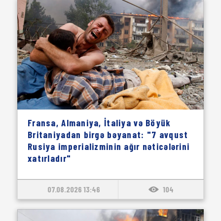
Fransa, Almaniya, İtaliya və Böyük
Britaniyadan birgə bəyanat: "7 avqust
Rusiya imperializminin ağır nəticələrini
xatırladır"
07.08.2026 13:46
104