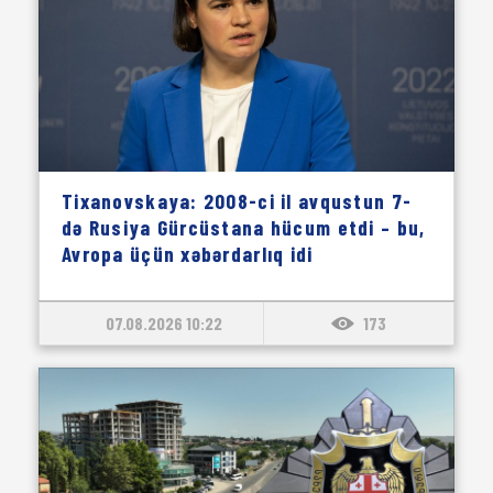
Tixanovskaya: 2008-ci il avqustun 7-
də Rusiya Gürcüstana hücum etdi – bu,
Avropa üçün xəbərdarlıq idi
07.08.2026 10:22
173