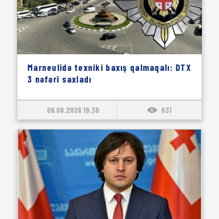
Marneulidə texniki baxış qalmaqalı: DTX
3 nəfəri saxladı
06.08.2026 19:30
631