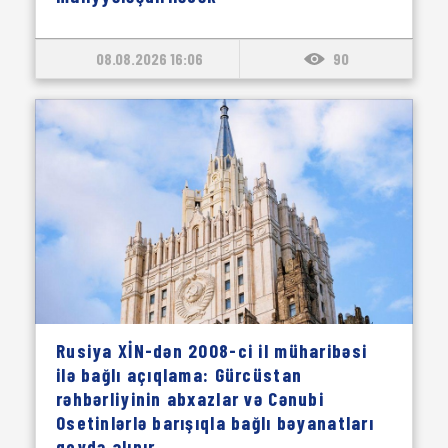
08.08.2026 16:06
90
Rusiya XİN-dən 2008-ci il müharibəsi
ilə bağlı açıqlama: Gürcüstan
rəhbərliyinin abxazlar və Cənubi
Osetinlərlə barışıqla bağlı bəyanatları
qeydə alınır