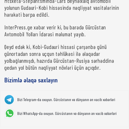
Mtsxeta-Stepantsminda-Lars beynəlxalq avtomobil
yolunun Gudauri-Kobi hissəsində nəqliyyat vasitələrinin
hərəkəti bərpa edildi.
InterPress.ge xəbər verir ki, bu barədə Gürcüstan
Avtomobil Yolları İdarəsi məlumat yayıb.
Qeyd edək ki, Kobi-Gudauri hissəsi çərşənbə günü
günortadan sonra uçqun təhlükəsi ilə əlaqədar
yolbağlanmışdı, hazırda Gürcüstan-Rusiya sərhəddinə
gedən yol bütün nəqliyyat növləri üçün açıqdır.
Bizimlə əlaqə saxlayın
Bizi Telegram-da oxuyun. Gürcüstanın və dünyanın ən vacib xəbərləri
Bizi WhatsApp-da oxuyun. Gürcüstanın və dünyanın ən vacib xəbərləri