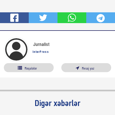
Jurnalist
InterPress
Məqalələr
Mesaj yaz
Digər xəbərlər