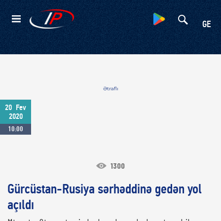
Kateqoriyalar
GE
Ətraflı
20
Fev
2020
10:00
1300
Gürcüstan-Rusiya sərhəddinə gedən yol
açıldı