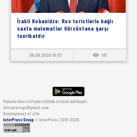
İrakli Kobaxidze: Rus turistlərlə bağlı
saxta məlumatlar Gürcüstana qarşı
təxribatdır
06.08.2026 18:07
181
Məlumatdan istifadə etdikdə istinad mütləqdir.
interpressge@gmail.com
Development of site
InterPress Group
© InterPress 2019-2026