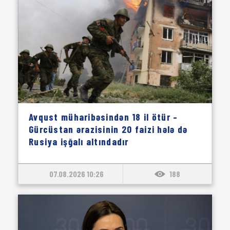
Avqust müharibəsindən 18 il ötür –
Gürcüstan ərazisinin 20 faizi hələ də
Rusiya işğalı altındadır
07.08.2026 10:26
188