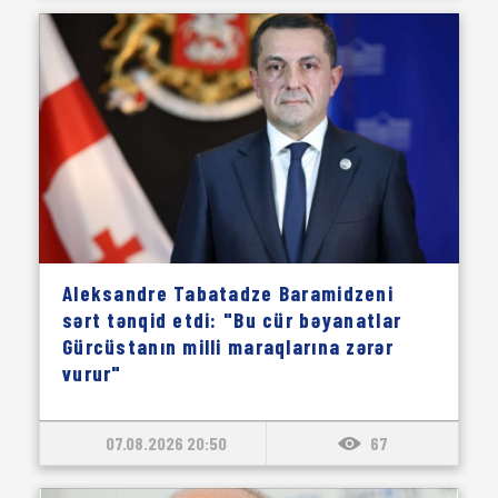
Aleksandre Tabatadze Baramidzeni
sərt tənqid etdi: "Bu cür bəyanatlar
Gürcüstanın milli maraqlarına zərər
vurur"
07.08.2026 20:50
67