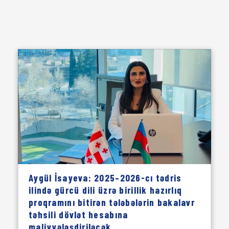
Aygül İsayeva: 2025–2026-cı tədris
ilində gürcü dili üzrə birillik hazırlıq
proqramını bitirən tələbələrin bakalavr
təhsili dövlət hesabına
maliyyələşdiriləcək