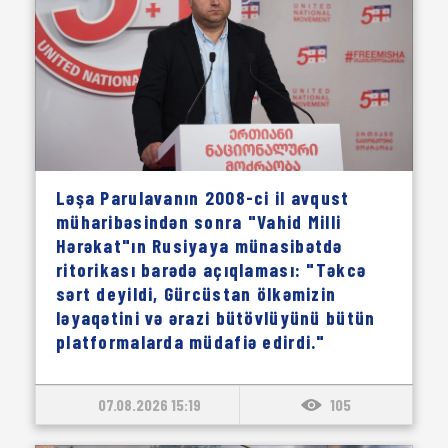
Ləşa Parulavanın 2008-ci il avqust
müharibəsindən sonra "Vahid Milli
Hərəkat"ın Rusiyaya münasibətdə
ritorikası barədə açıqlaması: "Təkcə
sərt deyildi, Gürcüstan ölkəmizin
ləyaqətini və ərazi bütövlüyünü bütün
platformalarda müdafiə edirdi."
07.08.2026 15:19
105