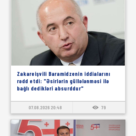
Zakareişvili Baramidzenin iddialarını
rədd etdi: "Əsirlərin güllələnməsi ilə
bağlı dedikləri absurddur"
07.08.2026 20:48
79