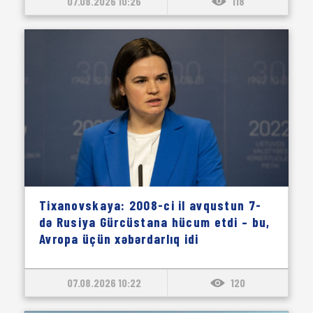
07.08.2026 10:26
118
Tixanovskaya: 2008-ci il avqustun 7-
də Rusiya Gürcüstana hücum etdi – bu,
Avropa üçün xəbərdarlıq idi
07.08.2026 10:22
120