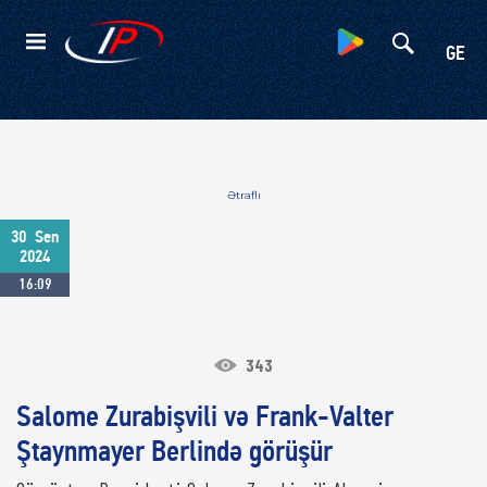
Kateqoriyalar
GE
Ətraflı
30
Sen
2024
16:09
343
Salome Zurabişvili və Frank-Valter
Ştaynmayer Berlində görüşür