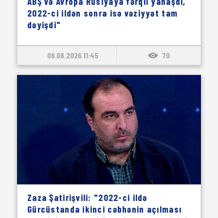
ABŞ və Avropa Rusiyaya fərqli yanaşdı,
2022-ci ildən sonra isə vəziyyət tam
dəyişdi"
06.08.2026 11:45
70
Zaza Şatirişvili: "2022-ci ildə
Gürcüstanda ikinci cəbhənin açılması