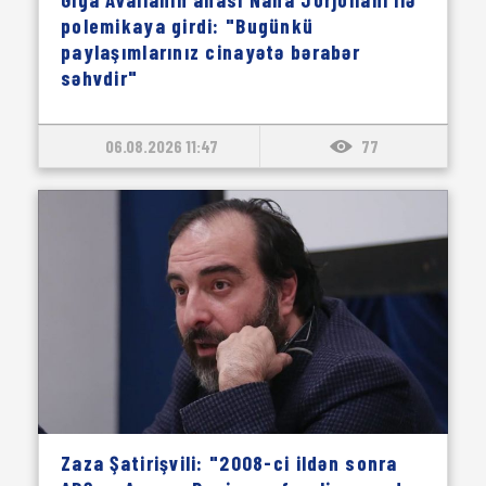
polemikaya girdi: "Bugünkü
paylaşımlarınız cinayətə bərabər
səhvdir"
06.08.2026 11:47
77
Zaza Şatirişvili: "2008-ci ildən sonra