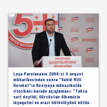
Ləşa Parulavanın 2008-ci il avqust
müharibəsindən sonra "Vahid Milli
Hərəkat"ın Rusiyaya münasibətdə
ritorikası barədə açıqlaması: "Təkcə
sərt deyildi, Gürcüstan ölkəmizin
ləyaqətini və ərazi bütövlüyünü bütün