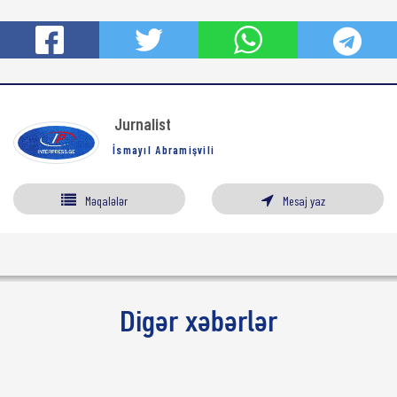
Jurnalist
İsmayıl Abramişvili
Məqalələr
Mesaj yaz
Digər xəbərlər