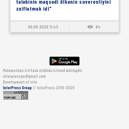
tələbinin məqsədi ölkənin suverenliyini
zəiflətmək idi"
06.08.2026 11:43
64
Məlumatdan istifadə etdikdə istinad mütləqdir.
interpressge@gmail.com
Development of site
InterPress Group
© InterPress 2019-2026