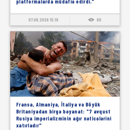
platformalarda müdafiə edirdi."
07.08.2026 15:19
68
Fransa, Almaniya, İtaliya və Böyük
Britaniyadan birgə bəyanat: "7 avqust
Rusiya imperializminin ağır nəticələrini
xatırladır"