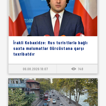
İrakli Kobaxidze: Rus turistlərlə bağlı
saxta məlumatlar Gürcüstana qarşı
təxribatdır
06.08.2026 18:07
148