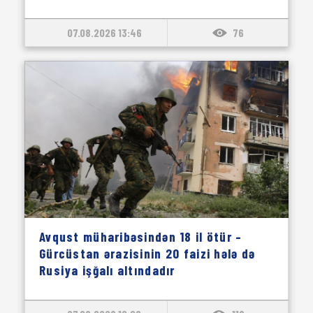
07.08.2026 13:46
76
Avqust müharibəsindən 18 il ötür –
Gürcüstan ərazisinin 20 faizi hələ də
Rusiya işğalı altındadır