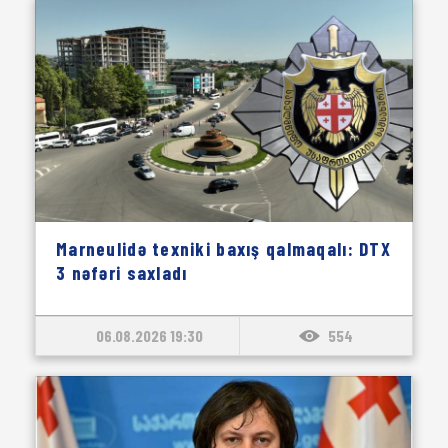
Marneulidə texniki baxış qalmaqalı: DTX
3 nəfəri saxladı
06.08.2026 19:30
554