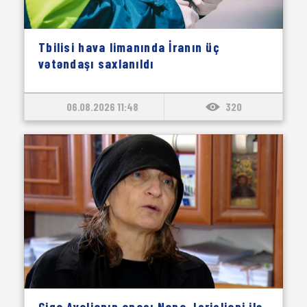
Tbilisi hava limanında İranın üç
vətəndaşı saxlanıldı
06.08.2026 11:48
320
Giga Avalianın anası Nana Jorjoliani ilə