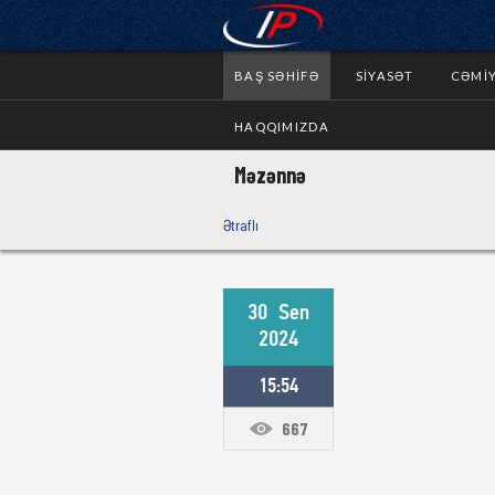
BAŞ SƏHIFƏ
SIYASƏT
CƏMI
HAQQIMIZDA
Məzənnə
Ətraflı
30
Sen
2024
15:54
667