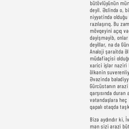
bütövlüyünün mümk
deyil. Əslində o,
niyyətində olduğu
razılaşırıq. Bu za
mövqeyini açıq və
dəyişməyib, onlar
deyillər, nə də Gü
Analoji şəraitdə ö
müdafiəçisi oldu
xarici işlər naziri
ölkənin suverenli
Əvəzində bələdiyy
Gürcüstanın ərazi
qarşısında duran ə
vətəndaşlara heç 
qapalı otaqda təşk
Bizə aydındır ki, 
mən sizi ərazi bü