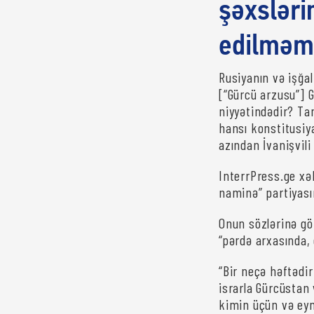
şəxslərin
edilməmə
Rusiyanın və işğ
[“Gürcü arzusu”] 
niyyətindədir? T
hansı konstitusiya
azından İvanişvili
InterrPress.ge xə
naminə” partiyasın
Onun sözlərinə gö
“pərdə arxasında, 
“Bir neçə həftədir
israrla Gürcüstan
kimin üçün və eyn