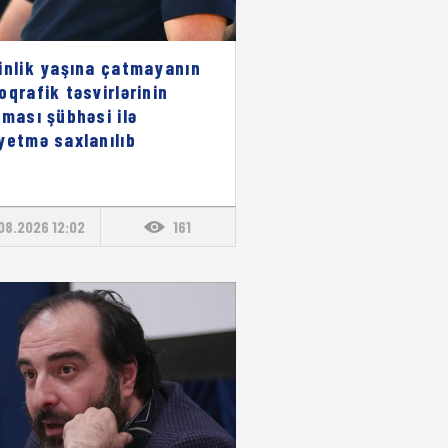
inlik yaşına çatmayanın
oqrafik təsvirlərinin
lması şübhəsi ilə
yetmə saxlanılıb
08.2026 12:02
161