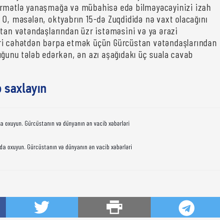
örmətlə yanaşmağa və mübahisə edə bilməyəcəyinizi izah
 O, məsələn, oktyabrın 15-də Zuqdididə nə vaxt olacağını
stan vətəndaşlarından üzr istəməsini və ya ərazi
ri cəhətdən bərpa etmək üçün Gürcüstan vətəndaşlarından
uğunu tələb edərkən, ən azı aşağıdakı üç suala cavab
ə saxlayın
da oxuyun. Gürcüstanın və dünyanın ən vacib xəbərləri
da oxuyun. Gürcüstanın və dünyanın ən vacib xəbərləri