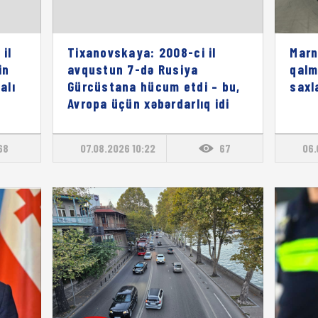
il
Tixanovskaya: 2008-ci il
Marn
in
avqustun 7-də Rusiya
qalm
alı
Gürcüstana hücum etdi – bu,
saxl
Avropa üçün xəbərdarlıq idi
68
07.08.2026 10:22
67
06.