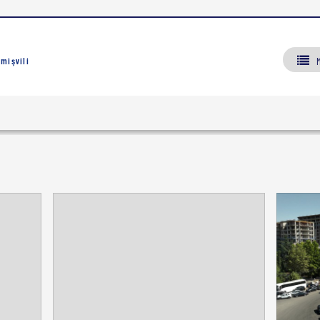
mişvili