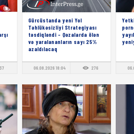
Gürcüstanda yeni Yol
Yetk
Təhlükəsizliyi Strategiyası
porn
rşı
təsdiqləndi – Qəzalarda ölən
yayı
və yaralananların sayı 25%
yeni
azaldılacaq
137
06.08.2026 18:04
276
06.