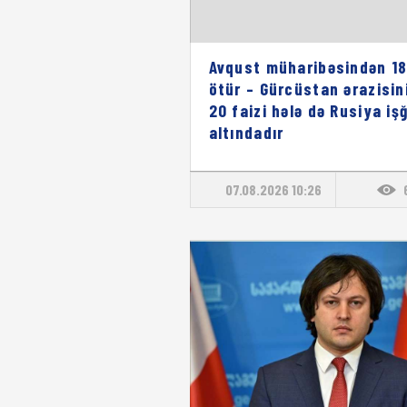
Avqust müharibəsindən 18 
ötür – Gürcüstan ərazisin
20 faizi hələ də Rusiya işğ
altındadır
07.08.2026 10:26