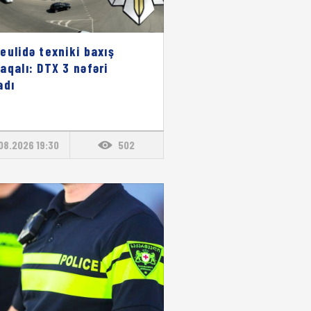
eulidə texniki baxış
aqalı: DTX 3 nəfəri
adı
08.2026 19:30
502