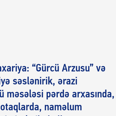
axariya: “Gürcü Arzusu” və
iyə səslənirik, ərazi
ü məsələsi pərdə arxasında,
 otaqlarda, naməlum