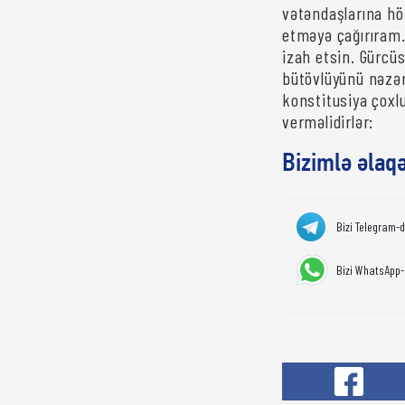
vətəndaşlarına h
etməyə çağırıram.
izah etsin. Gürcü
bütövlüyünü nəzə
konstitusiya çoxl
verməlidirlər:
Bizimlə əlaq
Bizi Telegram-
Bizi WhatsApp-