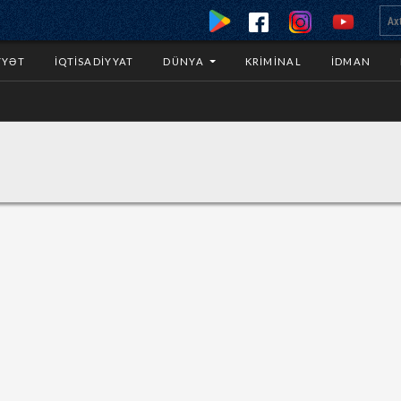
YYƏT
İQTISADIYYAT
DÜNYA
KRIMINAL
İDMAN