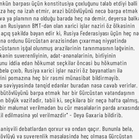
ün bərpası üçün konstitusiya çoxluğunu tələb etdiyi bəlli
 bizə heç nə izah etmir, ərazi bütövlüyünü necə bərpa etmək
 və ya planının nə olduğu barədə heç nə demir, deyersə bəlk
man Rusiyanın BMT-dən olan xarici işlər naziri öz ölkəsinin
 açıq şəkildə bəyan edir ki, Rusiya Federasiyası üçün heç nə
 nə ordunu Gürcüstan ərazisindən çıxarmaq niyyətində
rcüstanın işğal olunmuş ərazilərinin tanınmasının ləğvinin.
lkənin suverenliyinin, adət-ənənələrinin, birliyinin
ğunu iddia edən hökumət seçkilər öncəsi bu hökumətin
 belə çıxıb, Rusiya xarici işlər naziri öz bəyanatları ilə
yini pomazına heç bir rəsmi münasibət bildirməyib.
ə səviyyəsində tənqid edənlər buradan nəsə cavab verirlər
 bütövlüyünü bərpa etmək hər bir Gürcüstan vətəndaşının
n böyük vəzifədir, təbii ki, seçkilərə bir neçə həftə qalmış
bir məlumat verilmədən bu cür məsələlərin pərdə arxasınd
il edilməsinə yol verilməzdir" - Deyə Gaxaria bildirib.
İvanişvili debatlardan qorxur və ondan qaçır. Bununla belə,
tövlüyü və suverenlik məsələsində heç olmasa Gürcüstan