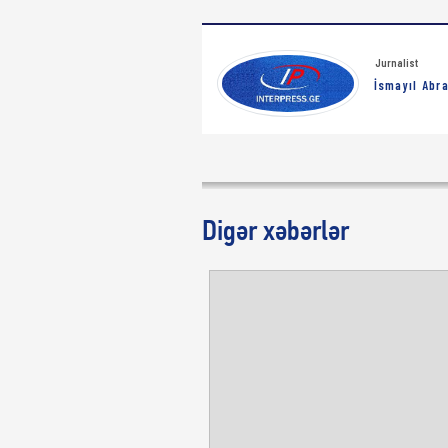
Jurnalist
İsmayıl Abra
Digər xəbərlər