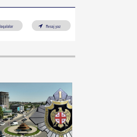
Məqalələr
Mesaj yaz