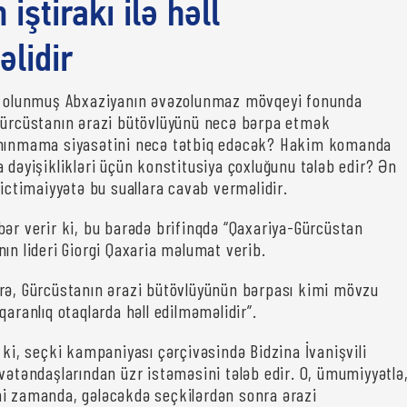
 iştirakı ilə həll
lidir
al olunmuş Abxaziyanın əvəzolunmaz mövqeyi fonunda
Gürcüstanın ərazi bütövlüyünü necə bərpa etmək
anınmama siyasətini necə tətbiq edəcək? Hakim komanda
 dəyişiklikləri üçün konstitusiya çoxluğunu tələb edir? Ən
 ictimaiyyətə bu suallara cavab verməlidir.
bər verir ki, bu barədə brifinqdə “Qaxariya-Gürcüstan
ın lideri Giorgi Qaxaria məlumat verib.
rə, Gürcüstanın ərazi bütövlüyünün bərpası kimi mövzu
qaranlıq otaqlarda həll edilməməlidir”.
 ki, seçki kampaniyası çərçivəsində Bidzina İvanişvili
 vətəndaşlarından üzr istəməsini tələb edir. O, ümumiyyətlə
i zamanda, gələcəkdə seçkilərdən sonra ərazi