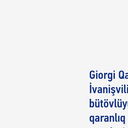
Giorgi Q
İvanişvil
bütövlüy
qaranlıq