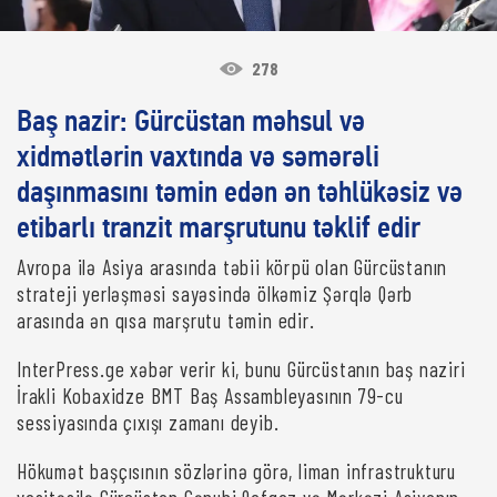
278
Baş nazir: Gürcüstan məhsul və
xidmətlərin vaxtında və səmərəli
daşınmasını təmin edən ən təhlükəsiz və
etibarlı tranzit marşrutunu təklif edir
Avropa ilə Asiya arasında təbii körpü olan Gürcüstanın
strateji yerləşməsi sayəsində ölkəmiz Şərqlə Qərb
arasında ən qısa marşrutu təmin edir.
InterPress.ge xəbər verir ki, bunu Gürcüstanın baş naziri
İrakli Kobaxidze BMT Baş Assambleyasının 79-cu
sessiyasında çıxışı zamanı deyib.
Hökumət başçısının sözlərinə görə, liman infrastrukturu