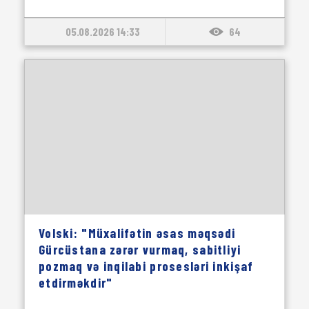
05.08.2026 14:33
64
Volski: "Müxalifətin əsas məqsədi
Gürcüstana zərər vurmaq, sabitliyi
pozmaq və inqilabi prosesləri inkişaf
etdirməkdir"