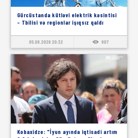
Gürcüstanda kütləvi elektrik kəsintisi
– Tbilisi və regionlar işıqsız qaldı
05.08.2026 20:32
907
Kobaxidze: "İyun ayında iqtisadi artım