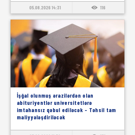
05.08.2026 14:31
116
İşğal olunmuş ərazilərdən olan
abituriyentlər universitetlərə
imtahansız qəbul ediləcək – Təhsil tam
maliyyələşdiriləcək