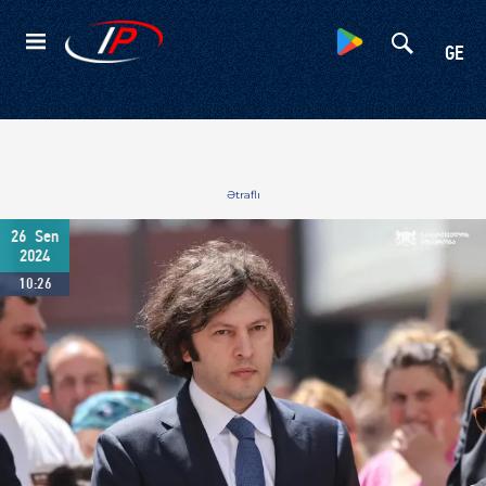
Kateqoriyalar
GE
Ətraflı
26
Sen
2024
10:26