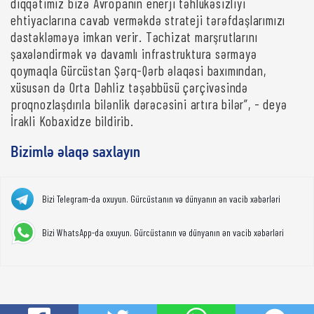
diqqətimiz bizə Avropanın enerji təhlükəsizliyi
ehtiyaclarına cavab verməkdə strateji tərəfdaşlarımızı
dəstəkləməyə imkan verir. Təchizat marşrutlarını
şaxələndirmək və davamlı infrastruktura sərmayə
qoymaqla Gürcüstan Şərq-Qərb əlaqəsi baxımından,
xüsusən də Orta Dəhliz təşəbbüsü çərçivəsində
proqnozlaşdırıla bilənlik dərəcəsini artıra bilər”, - deyə
İrakli Kobaxidze bildirib.
Bizimlə əlaqə saxlayın
Bizi Telegram-da oxuyun. Gürcüstanın və dünyanın ən vacib xəbərləri
Bizi WhatsApp-da oxuyun. Gürcüstanın və dünyanın ən vacib xəbərləri