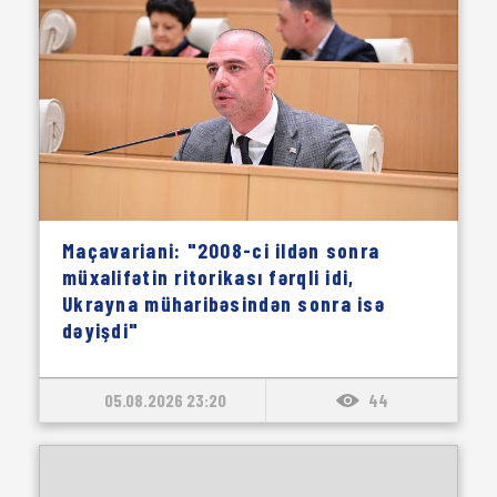
Maçavariani: "2008-ci ildən sonra
müxalifətin ritorikası fərqli idi,
Ukrayna müharibəsindən sonra isə
dəyişdi"
05.08.2026 23:20
44