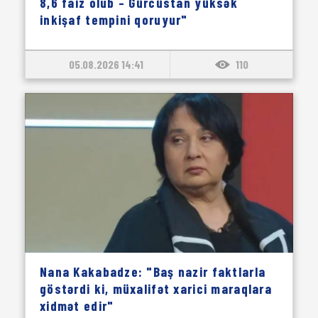
8,6 faiz olub – Gürcüstan yüksək
inkişaf tempini qoruyur"
05.08.2026 14:41
110
Nana Kakabadze: "Baş nazir faktlarla
göstərdi ki, müxalifət xarici maraqlara
xidmət edir"