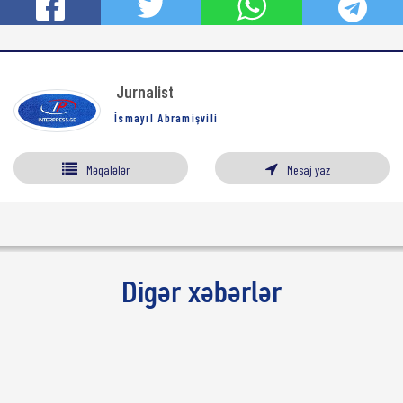
Jurnalist
İsmayıl Abramişvili
Məqalələr
Mesaj yaz
Digər xəbərlər