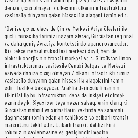
vasitəsilə Gürcüstan Cənubi Qafqaz və Mərkəzi Asiyanın
dənizə çıxışı olmayan 7 ölkəsinin ölkənin infrastrukturu
vasitəsilə dünyanın qalan hissəsi ilə əlaqəni təmin edir.
“Dənizə çıxışı, eləcə də Çin və Mərkəzi Asiya ölkələri ilə
güclü münasibətlərimizi nəzərə alaraq, Gürcüstan regional
və daha geniş Avrasiya kontekstində aparıcı oyunçudur.
Biz təkcə məhsul mübadiləsi mərkəzi deyil, həm də
elektrik enerjisinin tranzit mərkəzi və s. Gürcüstan liman
infrastrukturumuz vasitəsilə Cənubi Qafqaz və Mərkəzi
Asiyada dənizə çıxışı olmayan 7 ölkəni infrastrukturumuz
vasitəsilə dünyanın qalan hissəsi ilə əlaqələrini təmin
edir. Tezliklə başlayacaq Anaklia dərinsulu limanının
tikintisi ilə bu infrastrukturu daha da inkişaf etdirmək
əzmindəyik. Siyasi xəritəyə nəzər salsaq, əmin olarıq ki,
Gürcüstan məhsul və xidmətlərin vaxtında və səmərəli
daşınmasını təmin edən ən təhlükəsiz və etibarlı tranzit
marşrutunu təklif edir. Etibarlı tranzit dəhlizi kimi
rolumuzun saxlanmasına və genişləndirilməsinə