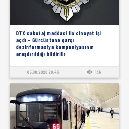
DTX sabotaj maddəsi ilə cinayət işi
açdı – Gürcüstana qarşı
dezinformasiya kampaniyasının
araşdırıldığı bildirilir
05.08.2026 20:43
136