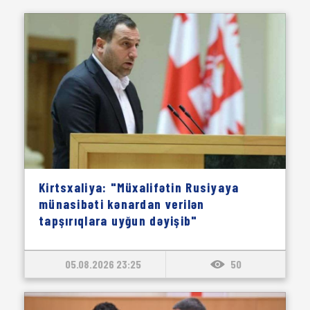
Kirtsxaliya: "Müxalifətin Rusiyaya
münasibəti kənardan verilən
tapşırıqlara uyğun dəyişib"
05.08.2026 23:25
50