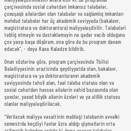
çərçivəsində sosial cəhətdən imkansız tələbələr,
çoxuşaqlı ailələrdən olan tələbələr və sağlamlıq imkanları
məhdud tələbələr hər üç akademik səviyyədə (bakalavr,
magistratura və doktorantura) maliyyələşdirilir. Tələbələri
təbliğ etməyin və dəstəkləməyin nə qədər vacib olduğunu
çox yaxşı başa düşürəm, ona görə də bu proqram davam
edəcək”, - deyə Kaxa Kaladze bildirib.
Onun sözlərinə görə, proqram çərçivəsində Tbilisi
Bələdiyyəsinin ərazisində qeydiyyatda olan, bakalavr,
magistratura və ya doktoranturanın akademik
səviyyəsində təhsil alan, fəal tələbə statusu olan və
sosial cəhətdən həssas ailələrin vahid bazasında olan
şəxslər, yaxud böyük ailənin üzvləri və ya əlillik statusu
olanlar maliyyələşdiriləcək.
“Veriləcək maliyyə vəsaitinin məbləği tələbənin əvvəlki
semestrdə keçdiyi fənlər üzrə aldığı qiymətlərin orta
arifmetik balından asılıdır ki, buna əsasən tələbələr