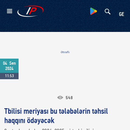
Kateqoriyalar
GE
Ətraflı
04
Sen
2024
11:53
548
Tbilisi meriyası bu tələbələrin təhsil
haqqını ödəyəcək