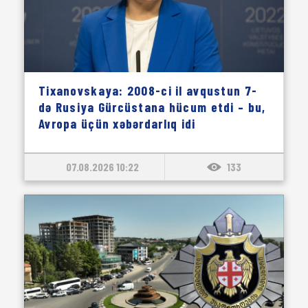
Tixanovskaya: 2008-ci il avqustun 7-
də Rusiya Gürcüstana hücum etdi – bu,
Avropa üçün xəbərdarlıq idi
07.08.2026 10:22
133