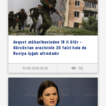
Avqust müharibəsindən 18 il ötür –
Gürcüstan ərazisinin 20 faizi hələ də
Rusiya işğalı altındadır
07.08.2026 10:26
136