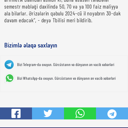
semestr məbləği daxilində 50, 70 və ya 100 faiz maliyyə
ala bilərlər. Ərizələrin qəbulu 2024-cü il noyabrın 30-dək
davam edəcək”, - deyə Tbilisi meri bildirib.
Bizimlə əlaqə saxlayın
Bizi Telegram-da oxuyun. Gürcüstanın və dünyanın ən vacib xəbərləri
Bizi WhatsApp-da oxuyun. Gürcüstanın və dünyanın ən vacib xəbərləri