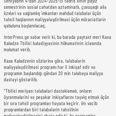
Sentyabrın 4-dən 2024-2025-ci tədris ilinin payız
semestrinin sosial cəhətdən aztəminatlı, çoxuşaqlı ailə
üzvləri və sağlamlıq imkanları məhdud tələbələr üçün
təhsil haqlarının maliyyələşdirilməsi üçün müraciətlərin
qəbuluna başlanılacaq.
InterPress.ge xəbər verir ki, bu barədə paytaxt meri Kaxa
Kaladze Tbilisi bələdiyyəsinin hökumətinin iclasında
məlumat verib.
Kaxa Kaladzenin sözlərinə görə, tələbələrin
maliyyələşdirilməsi proqramı hər il inkişaf edir və
proqramın başlandığı gündən 20 min tələbəyə maliyyə
dəstəyi göstərilib.
“Tbilisi meriyası tələbələri dəstəkləmək, onların
öyrənmələrini və peşəkar inkişaflarını təşviq etmək üçün
bir sıra təhsil proqramları həyata keçirir. Ən vacib
proqramlardan biri tələbələrin təhsilinin
maliyyələşdirilməsini əhatə edir ki, bu proqramlar