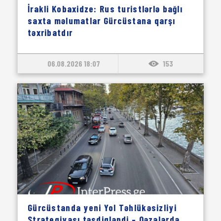
İrakli Kobaxidze: Rus turistlərlə bağlı
saxta məlumatlar Gürcüstana qarşı
təxribatdır
06.08.2026 18:07
153
Gürcüstanda yeni Yol Təhlükəsizliyi
Strategiyası təsdiqləndi – Qəzalarda