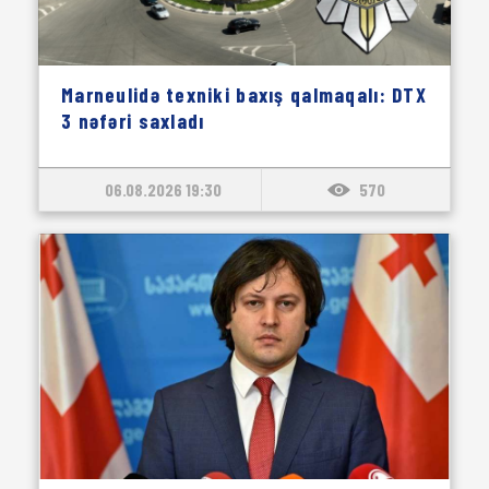
Marneulidə texniki baxış qalmaqalı: DTX
3 nəfəri saxladı
06.08.2026 19:30
570