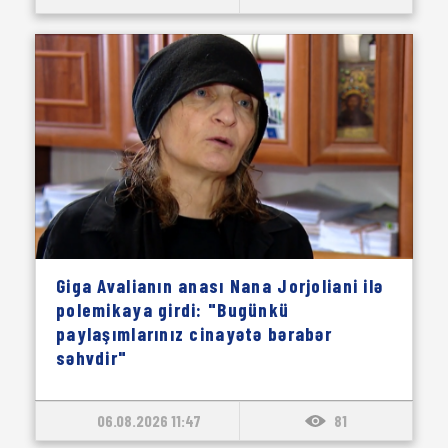
Giga Avalianın anası Nana Jorjoliani ilə
polemikaya girdi: "Bugünkü
paylaşımlarınız cinayətə bərabər
səhvdir"
06.08.2026 11:47
81