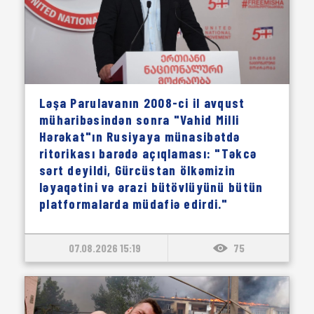
Ləşa Parulavanın 2008-ci il avqust
müharibəsindən sonra "Vahid Milli
Hərəkat"ın Rusiyaya münasibətdə
ritorikası barədə açıqlaması: "Təkcə
sərt deyildi, Gürcüstan ölkəmizin
ləyaqətini və ərazi bütövlüyünü bütün
platformalarda müdafiə edirdi."
07.08.2026 15:19
75