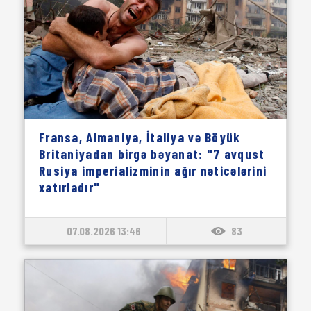
Fransa, Almaniya, İtaliya və Böyük
Britaniyadan birgə bəyanat: "7 avqust
Rusiya imperializminin ağır nəticələrini
xatırladır"
07.08.2026 13:46
83