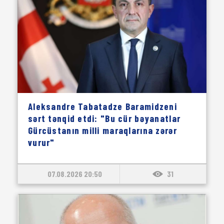
Aleksandre Tabatadze Baramidzeni
sərt tənqid etdi: "Bu cür bəyanatlar
Gürcüstanın milli maraqlarına zərər
vurur"
07.08.2026 20:50
31