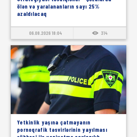
ölən və yaralananların sayı 25%
azaldılacaq
06.08.2026 18:04
314
Yetkinlik yaşına çatmayanın
pornoqrafik təsvirlərinin yayılması
şübhəsi ilə yeniyetmə saxlanılıb