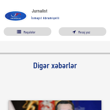
Jurnalist
İsmayıl Abramişvili
Məqalələr
Mesaj yaz
Digər xəbərlər