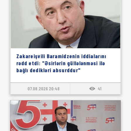
Zakareişvili Baramidzenin iddialarını
rədd etdi: "Əsirlərin güllələnməsi ilə
bağlı dedikləri absurddur"
07.08.2026 20:48
41