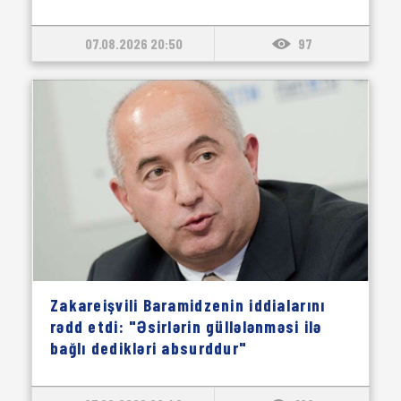
07.08.2026 20:50
97
Zakareişvili Baramidzenin iddialarını
rədd etdi: "Əsirlərin güllələnməsi ilə
bağlı dedikləri absurddur"