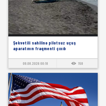
Şekvetili sahilinə pilotsuz uçuş
aparatının fraqmenti çıxıb
09.08.2026 00:18
158