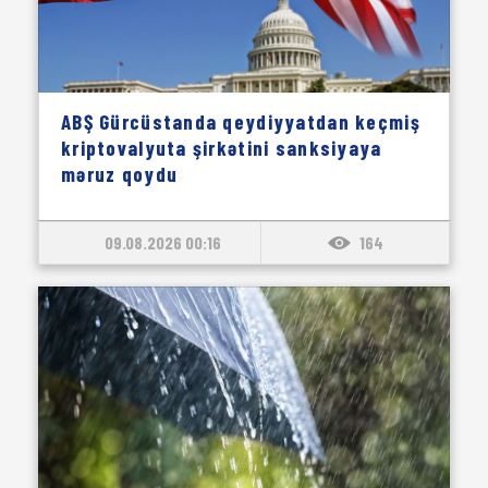
ABŞ Gürcüstanda qeydiyyatdan keçmiş
kriptovalyuta şirkətini sanksiyaya
məruz qoydu
09.08.2026 00:16
164