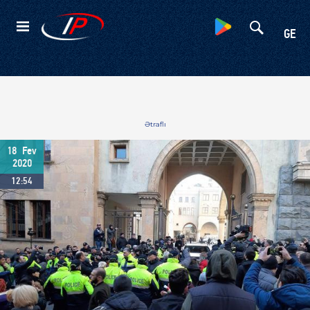
Kateqoriyalar
GE
Ətraflı
18
Fev
2020
12:54