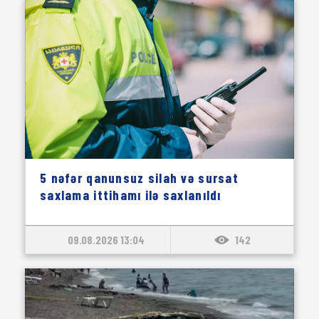
5 nəfər qanunsuz silah və sursat
saxlama ittihamı ilə saxlanıldı
09.08.2026 13:04
142