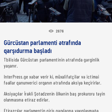
2676
Gürcüstan parlamenti ətrafında
qarşıdurma başladı
Tbilisidə Gürcüstan parlamentinin ətrafında gərginlik
yaşanır.
InterPress.ge xəbər verir ki, müxalifətçilər və ictimai
fəallar qanunverici orqanın ətrafında aksiya keçirirlər.
Aksiyaçılar İrakli Şotadzenin ölkənin baş prokuroru təyin
olunmasına etiraz edirlər.
Etirazçılar parlamentin giriş qapılarına yaxınlaşmağa