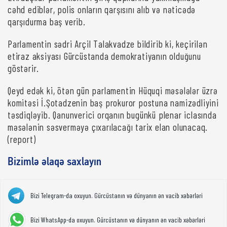
cəhd ediblər, polis onların qarşısını alıb və nəticədə
qarşıdurma baş verib.
Parlamentin sədri Arçil Talakvadze bildirib ki, keçirilən
etiraz aksiyası Gürcüstanda demokratiyanın olduğunu
göstərir.
Qeyd edək ki, ötən gün parlamentin Hüquqi məsələlər üzrə
komitəsi İ.Şotadzenin baş prokuror postuna namizədliyini
təsdiqləyib. Qanunverici orqanın bugünkü plenar iclasında
məsələnin səsverməyə çıxarılacağı tarix elan olunacaq.
(report)
Bizimlə əlaqə saxlayın
Bizi Telegram-da oxuyun. Gürcüstanın və dünyanın ən vacib xəbərləri
Bizi WhatsApp-da oxuyun. Gürcüstanın və dünyanın ən vacib xəbərləri