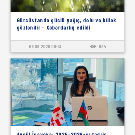
Gürcüstanda güclü yağış, dolu və külək
gözlənilir – Xəbərdarlıq edildi
09.08.2026 00:13
634
Aygül İsayeva: 2025–2026-cı tədris