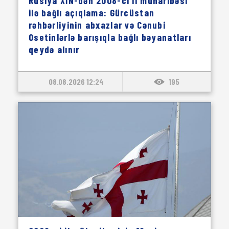
Rusiya XİN-dən 2008-ci il müharibəsi
ilə bağlı açıqlama: Gürcüstan
rəhbərliyinin abxazlar və Cənubi
Osetinlərlə barışıqla bağlı bəyanatları
qeydə alınır
08.08.2026 12:24
195