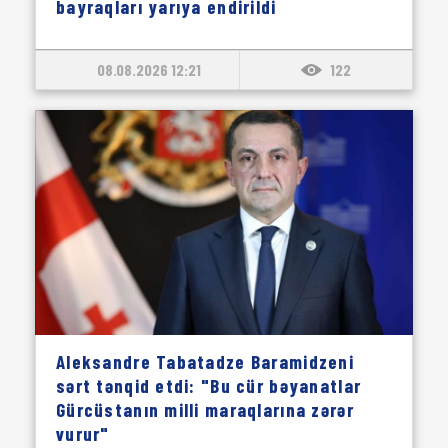
bayraqları yarıya endirildi
08.08.2026 12:21
122
Aleksandre Tabatadze Baramidzeni
sərt tənqid etdi: "Bu cür bəyanatlar
Gürcüstanın milli maraqlarına zərər
vurur"