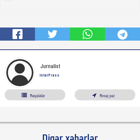
Jurnalist
InterPress
Məqalələr
Mesaj yaz
Digər xəbərlər