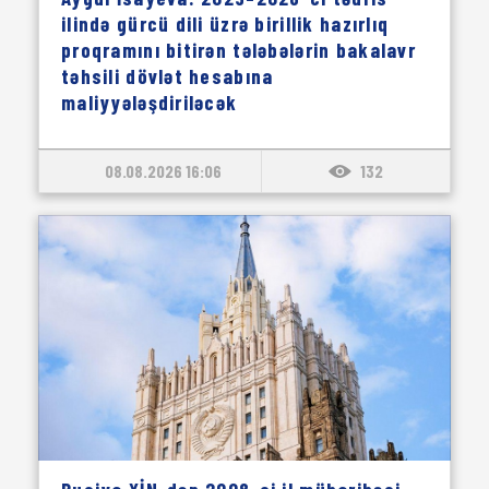
ilində gürcü dili üzrə birillik hazırlıq
proqramını bitirən tələbələrin bakalavr
təhsili dövlət hesabına
maliyyələşdiriləcək
08.08.2026 16:06
132