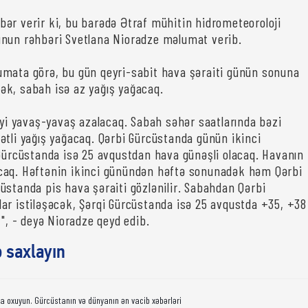
bər verir ki, bu barədə Ətraf mühitin hidrometeoroloji
nun rəhbəri Svetlana Nioradze məlumat verib.
mata görə, bu gün qeyri-sabit hava şəraiti günün sonuna
k, sabah isə az yağış yağacaq.
liyi yavaş-yavaş azalacaq. Sabah səhər saatlarında bəzi
ətli yağış yağacaq. Qərbi Gürcüstanda günün ikinci
 Gürcüstanda isə 25 avqustdan hava günəşli olacaq. Havanın
caq. Həftənin ikinci günündən həftə sonunadək həm Qərbi
üstanda pis hava şəraiti gözlənilir. Sabahdan Qərbi
ar istiləşəcək, Şərqi Gürcüstanda isə 25 avqustda +35, +38
 ", - deyə Nioradze qeyd edib.
ə saxlayın
da oxuyun. Gürcüstanın və dünyanın ən vacib xəbərləri