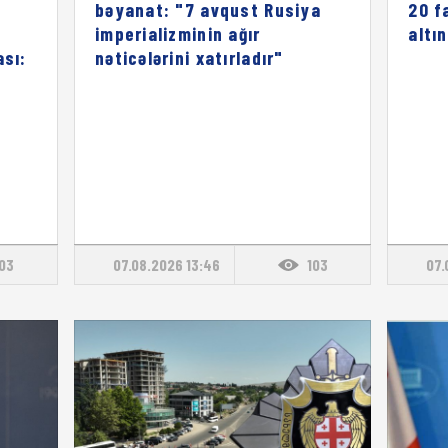
bəyanat: "7 avqust Rusiya
20 f
imperializminin ağır
altı
ası:
nəticələrini xatırladır"
103
07.08.2026 13:46
103
07.