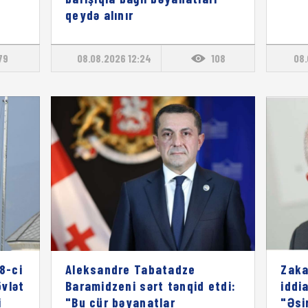
qeydə alınır
79
08.08.2026 12:24
108
08.
8-ci
Aleksandre Tabatadze
Zaka
vlət
Baramidzeni sərt tənqid etdi:
iddia
i
"Bu cür bəyanatlar
"Əsi