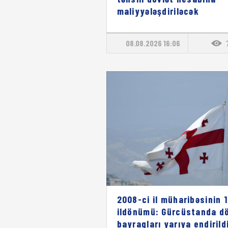
maliyyələşdiriləcək
08.08.2026 16:06
2008-ci il müharibəsinin 1
ildönümü: Gürcüstanda dö
bayraqları yarıya endirild