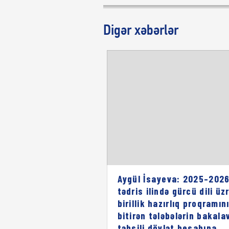
Digər xəbərlər
Aygül İsayeva: 2025–2026
tədris ilində gürcü dili üz
birillik hazırlıq proqramın
bitirən tələbələrin bakala
təhsili dövlət hesabına