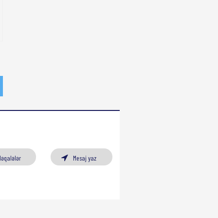
Məqalələr
Mesaj yaz