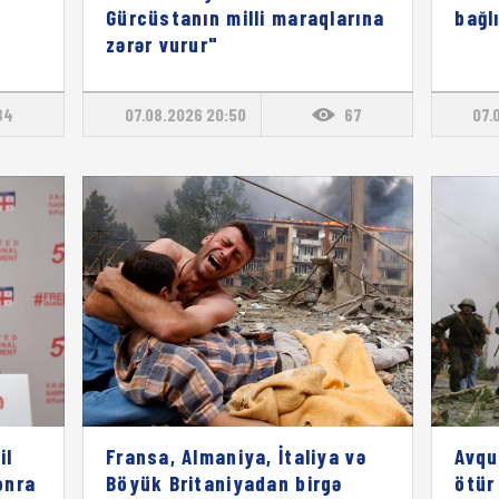
Gürcüstanın milli maraqlarına
bağl
zərər vurur"
84
07.08.2026 20:50
67
07.
il
Fransa, Almaniya, İtaliya və
Avqu
onra
Böyük Britaniyadan birgə
ötür