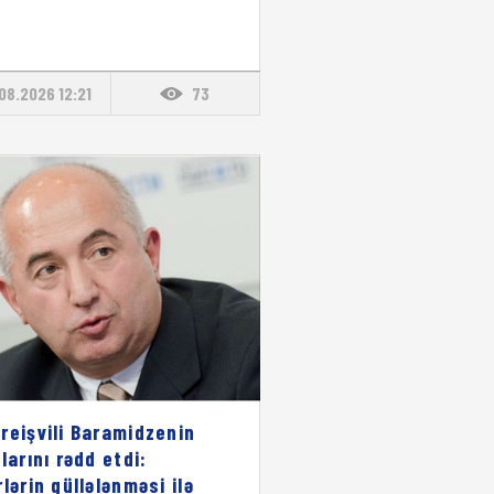
08.2026 12:21
73
reişvili Baramidzenin
larını rədd etdi:
rlərin güllələnməsi ilə