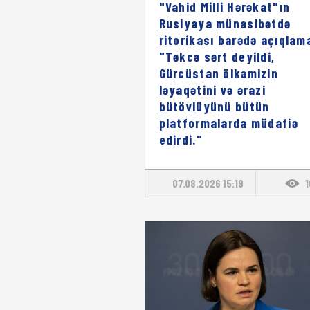
"Vahid Milli Hərəkat"ın
Rusiyaya münasibətdə
ritorikası barədə açıqlam
"Təkcə sərt deyildi,
Gürcüstan ölkəmizin
ləyaqətini və ərazi
bütövlüyünü bütün
platformalarda müdafiə
edirdi."
07.08.2026 15:19