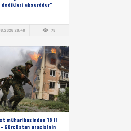
ı dedikləri absurddur"
08.2026 20:48
78
st müharibəsindən 18 il
 – Gürcüstan ərazisinin