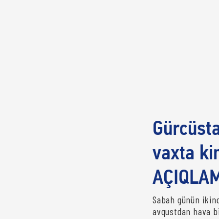
Gürcüsta
vaxta k
AÇIQLA
Sabah günün ikinc
avqustdan hava bi