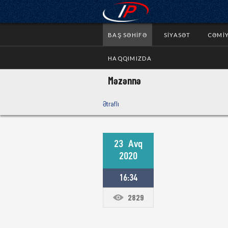
BAŞ SƏHIFƏ
SIYASƏT
CƏMI
HAQQIMIZDA
Məzənnə
Ətraflı
23
Avq
2020
16:34
2829