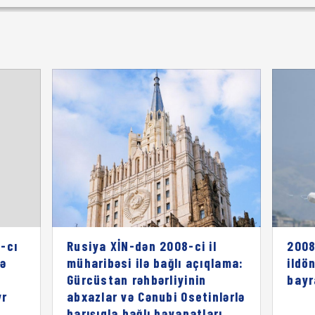
-cı
Rusiya XİN-dən 2008-ci il
2008
rə
müharibəsi ilə bağlı açıqlama:
ildö
ı
Gürcüstan rəhbərliyinin
bayr
vr
abxazlar və Cənubi Osetinlərlə
barışıqla bağlı bəyanatları