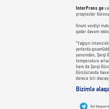
InterPress
.
ge
xə
proqnozlar bürosu
Onum verdiyi məlu
qədər davam edəcə
"Yağışın intensiv
yerlərdə qısamüdd
yarısından, Şərqi
temperaturu arta
həm də Şərqi Gürc
Gürcüstanda haval
dərəcə isti olacaq
Bizimlə əlaq
Bizi Telegram-