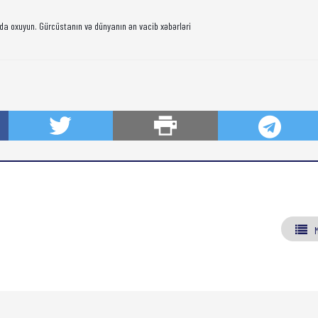
da oxuyun. Gürcüstanın və dünyanın ən vacib xəbərləri