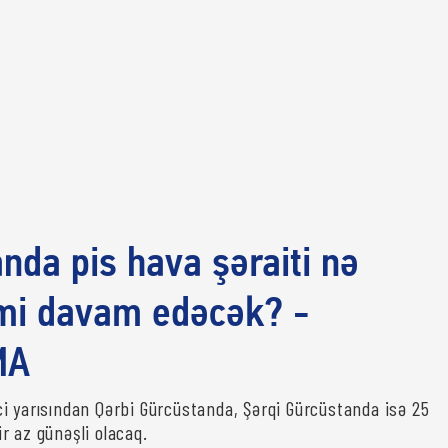
nda pis hava şəraiti nə
imi davam edəcək? -
MA
i yarısından Qərbi Gürcüstanda, Şərqi Gürcüstanda isə 25
r az günəşli olacaq.