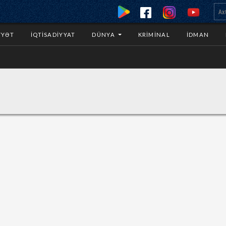
YYƏT
İQTISADIYYAT
DÜNYA
KRIMINAL
İDMAN