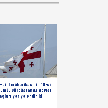
-ci il müharibəsinin 18-ci
nümü: Gürcüstanda dövlət
aqları yarıya endirildi