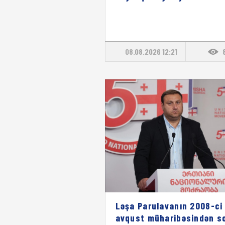
08.08.2026 12:21
Ləşa Parulavanın 2008-ci 
avqust müharibəsindən s