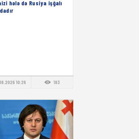
aizi hələ də Rusiya işğalı
ndadır
08.2026 10:26
183