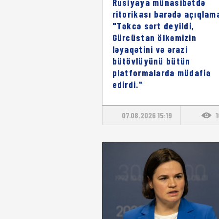
Rusiyaya münasibətdə
ritorikası barədə açıqlam
"Təkcə sərt deyildi,
Gürcüstan ölkəmizin
ləyaqətini və ərazi
bütövlüyünü bütün
platformalarda müdafiə
edirdi."
07.08.2026 15:19