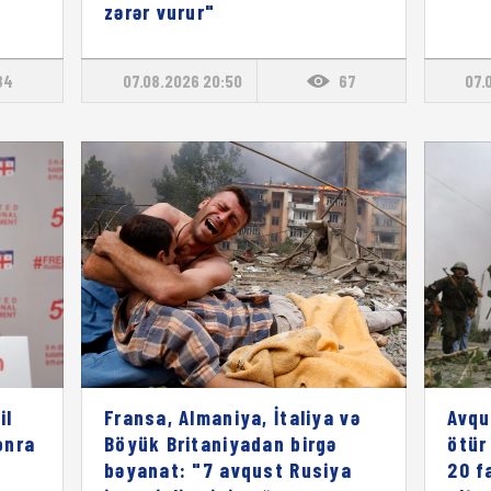
zərər vurur"
84
07.08.2026 20:50
67
07.
il
Fransa, Almaniya, İtaliya və
Avqu
onra
Böyük Britaniyadan birgə
ötür
bəyanat: "7 avqust Rusiya
20 f