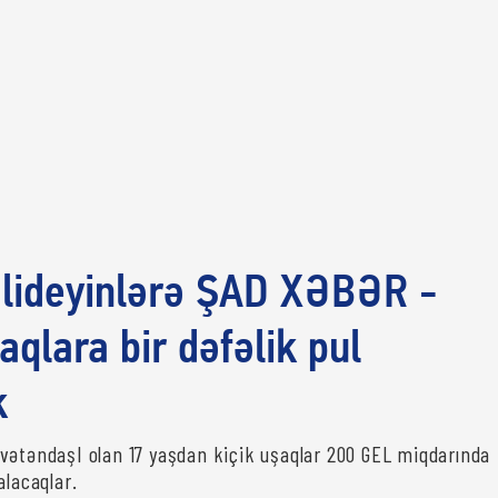
alideyinlərə ŞAD XƏBƏR -
aqlara bir dəfəlik pul
k
vətəndaşI olan 17 yaşdan kiçik uşaqlar 200 GEL miqdarında
alacaqlar.