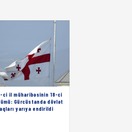
-ci il müharibəsinin 18-ci
nümü: Gürcüstanda dövlət
aqları yarıya endirildi