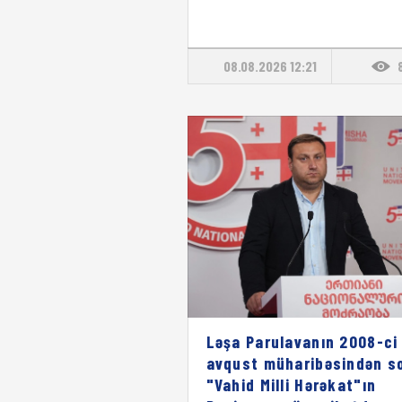
08.08.2026 12:21
Ləşa Parulavanın 2008-ci 
avqust müharibəsindən s
"Vahid Milli Hərəkat"ın