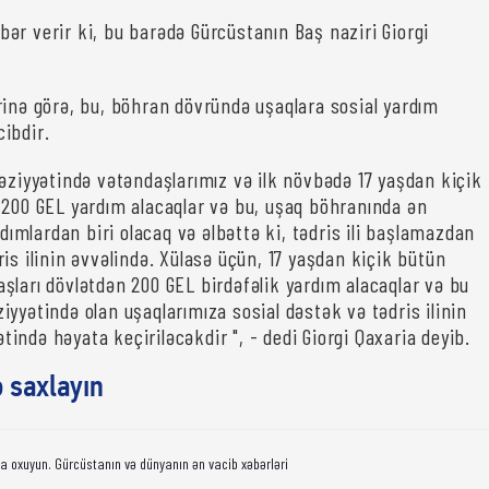
bər verir ki, bu barədə Gürcüstanın Baş naziri Giorgi
rinə görə, bu, böhran dövründə uşaqlara sosial yardım
ibdir.
vəziyyətində vətəndaşlarımız və ilk növbədə 17 yaşdan kiçik
 200 GEL yardım alacaqlar və bu, uşaq böhranında ən
ardımlardan biri olacaq və əlbəttə ki, tədris ili başlamazdan
is ilinin əvvəlində. Xülasə üçün, 17 yaşdan kiçik bütün
şları dövlətdən 200 GEL birdəfəlik yardım alacaqlar və bu
yyətində olan uşaqlarımıza sosial dəstək və tədris ilinin
ində həyata keçiriləcəkdir ", - dedi Giorgi Qaxaria deyib.
ə saxlayın
da oxuyun. Gürcüstanın və dünyanın ən vacib xəbərləri