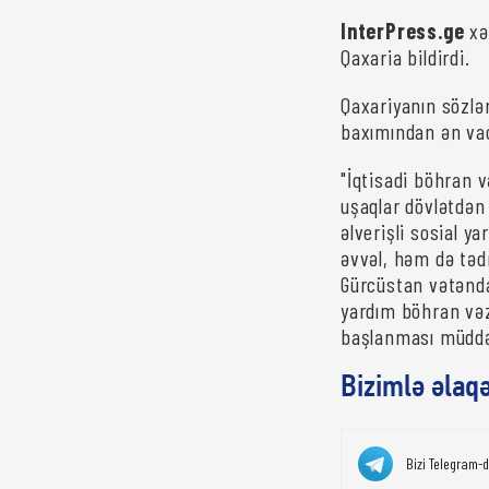
InterPress.ge
xə
Qaxaria bildirdi.
Qaxariyanın sözlə
baxımından ən vac
"İqtisadi böhran 
uşaqlar dövlətdən
əlverişli sosial y
əvvəl, həm də tədr
Gürcüstan vətənda
yardım böhran vəzi
başlanması müddət
Bizimlə əlaq
Bizi Telegram-