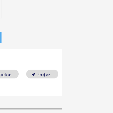
Məqalələr
Mesaj yaz