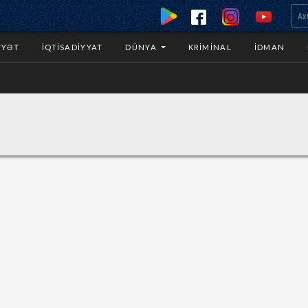
YYƏT
İQTISADIYYAT
DÜNYA
KRIMINAL
İDMAN