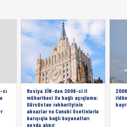
-cı
Rusiya XİN-dən 2008-ci il
2008
rə
müharibəsi ilə bağlı açıqlama:
ildö
ı
Gürcüstan rəhbərliyinin
bayr
vr
abxazlar və Cənubi Osetinlərlə
barışıqla bağlı bəyanatları
qeydə alınır