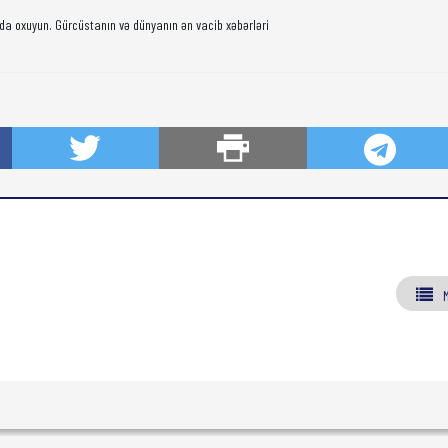
da oxuyun. Gürcüstanın və dünyanın ən vacib xəbərləri