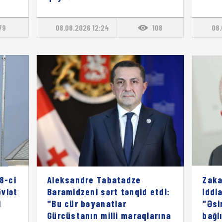
79
08.08.2026 12:24
108
08.
8-ci
Aleksandre Tabatadze
Zaka
vlət
Baramidzeni sərt tənqid etdi:
iddia
i
"Bu cür bəyanatlar
"Əsi
Gürcüstanın milli maraqlarına
bağl