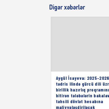
Digər xəbərlər
Aygül İsayeva: 2025–2026
tədris ilində gürcü dili üz
birillik hazırlıq proqramın
bitirən tələbələrin bakala
təhsili dövlət hesabına
maliyyələşdiriləcək