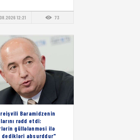
08.2026 12:21
73
reişvili Baramidzenin
larını rədd etdi:
rlərin güllələnməsi ilə
ı dedikləri absurddur"