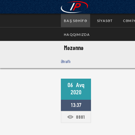
BAŞ SƏHIFƏ
SIYASƏT
CƏMI
HAQQIMIZDA
Məzənnə
Ətraflı
06
Avq
2020
13:37
8881