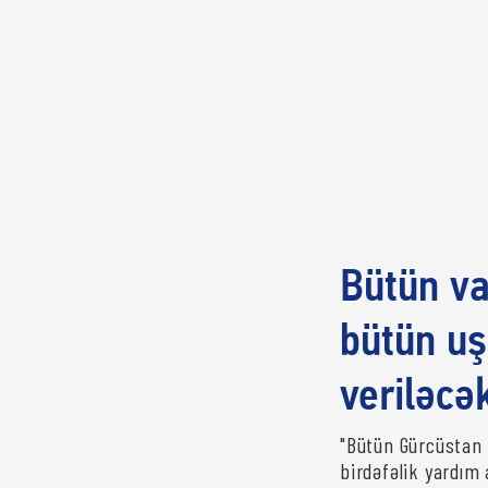
Bütün v
bütün uş
veriləcə
"Bütün Gürcüstan 
birdəfəlik yardım 