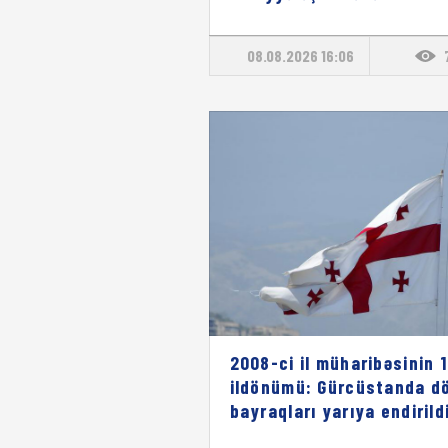
08.08.2026 16:06
2008-ci il müharibəsinin 1
ildönümü: Gürcüstanda dö
bayraqları yarıya endirild