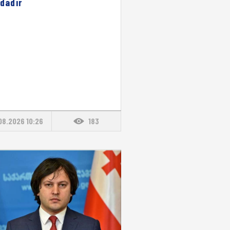
ndadır
08.2026 10:26
183