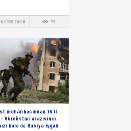
08.2026 20:48
78
st müharibəsindən 18 il
 – Gürcüstan ərazisinin
aizi hələ də Rusiya işğalı