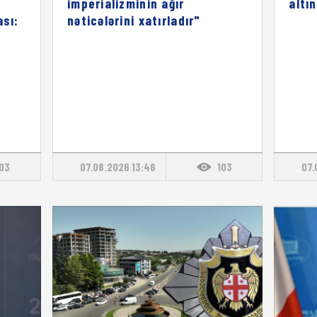
imperializminin ağır
altı
ası:
nəticələrini xatırladır"
103
07.08.2026 13:46
103
07.