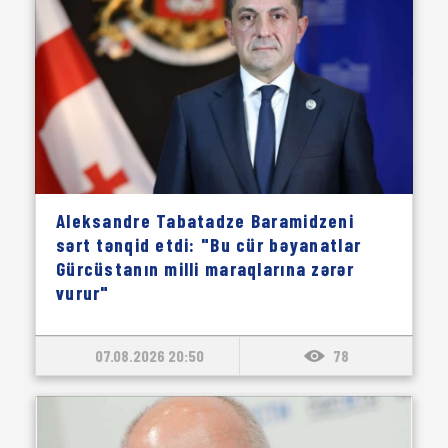
Aleksandre Tabatadze Baramidzeni
sərt tənqid etdi: "Bu cür bəyanatlar
Gürcüstanın milli maraqlarına zərər
vurur"
07.08.2026 20:50
78