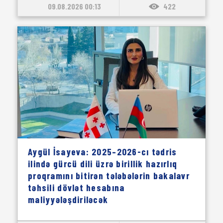
09.08.2026 00:13
422
Aygül İsayeva: 2025–2026-cı tədris
ilində gürcü dili üzrə birillik hazırlıq
proqramını bitirən tələbələrin bakalavr
təhsili dövlət hesabına
maliyyələşdiriləcək