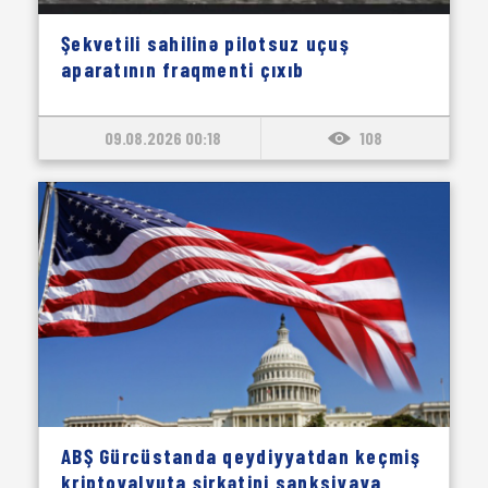
Şekvetili sahilinə pilotsuz uçuş
aparatının fraqmenti çıxıb
09.08.2026 00:18
108
ABŞ Gürcüstanda qeydiyyatdan keçmiş
kriptovalyuta şirkətini sanksiyaya