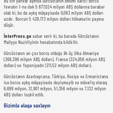
Bu ilin yanvar ayında Gürcüstanın ümumi xarici borcu
fevralın 1-nə dək 5 677,024 milyon ABŞ dollarına bərabər
olub ki, bu da aylıq müqayisədə 0,063 milyon ABŞ dolları
azdır. Borcun 5 429,173 milyon dolları hökumətin payına
düşür.
İnterPress.ge
xəbər verir ki, bu barədə Gürcüstanın
Maliyyə Nazirliyinin hesabatında bildirilir.
Gürcüstanın ən çox borcu olduğu ilk üç ölkə Almaniya
(369,396 milyon ABŞ dolları), Fransa (324,056 milyon ABŞ
dolları) və Yaponiyadır (211,52 milyon ABŞ dolları).
Gürcüstanın Azərbaycana, Türkiyə, Rusiya və Ermənistana
isə borcu aylıq müqayisədə dəyişməyib və müvafiq olaraq
6,699 milyon, 12,901 milyon, 51,356 milyon və 7,132 milyon
ABŞ dolları təşkil edib.
Bizimlə əlaqə saxlayın