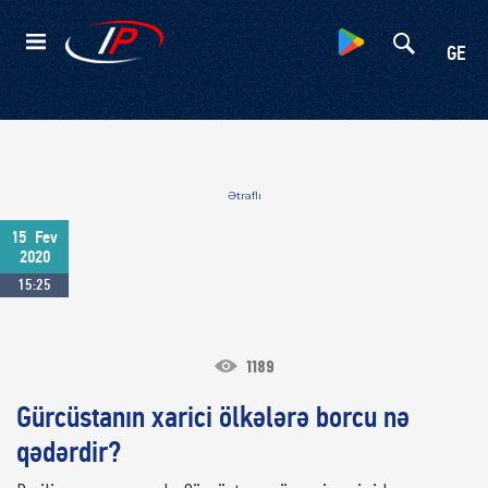
Kateqoriyalar
GE
Ətraflı
15
Fev
2020
15:25
1189
Gürcüstanın xarici ölkələrə borcu nə
qədərdir?