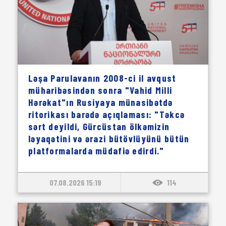
Ləşa Parulavanın 2008-ci il avqust
müharibəsindən sonra "Vahid Milli
Hərəkat"ın Rusiyaya münasibətdə
ritorikası barədə açıqlaması: "Təkcə
sərt deyildi, Gürcüstan ölkəmizin
ləyaqətini və ərazi bütövlüyünü bütün
platformalarda müdafiə edirdi."
07.08.2026 15:19
114