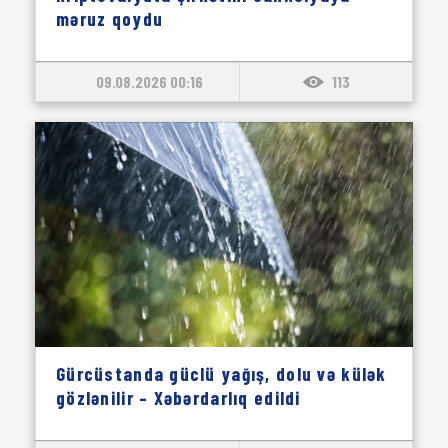
məruz qoydu
09.08.2026 00:16
113
Gürcüstanda güclü yağış, dolu və külək
gözlənilir – Xəbərdarlıq edildi