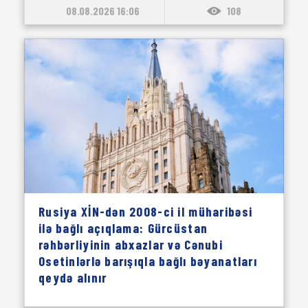
08.08.2026 16:06
108
Rusiya XİN-dən 2008-ci il müharibəsi
ilə bağlı açıqlama: Gürcüstan
rəhbərliyinin abxazlar və Cənubi
Osetinlərlə barışıqla bağlı bəyanatları
qeydə alınır