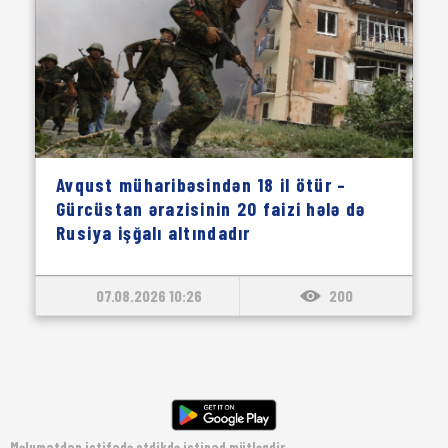
Avqust müharibəsindən 18 il ötür –
Gürcüstan ərazisinin 20 faizi hələ də
Rusiya işğalı altındadır
07.08.2026 10:26
200
Məlumatdan istifadə etdikdə istinad mütləqdir.