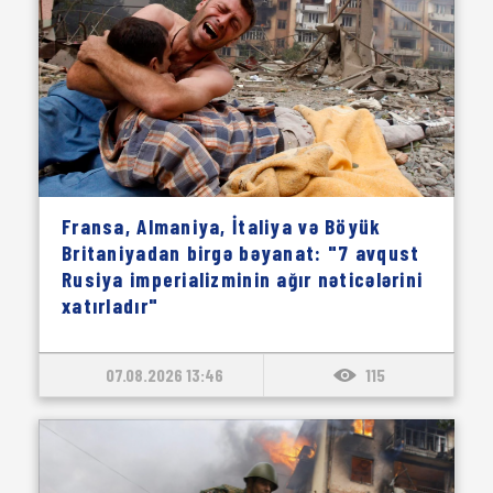
Fransa, Almaniya, İtaliya və Böyük
Britaniyadan birgə bəyanat: "7 avqust
Rusiya imperializminin ağır nəticələrini
xatırladır"
07.08.2026 13:46
115