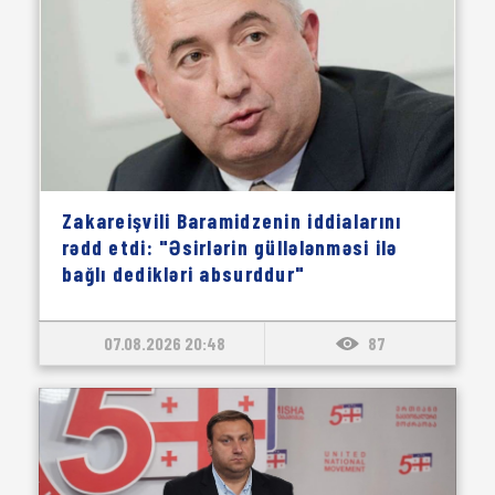
Zakareişvili Baramidzenin iddialarını
rədd etdi: "Əsirlərin güllələnməsi ilə
bağlı dedikləri absurddur"
07.08.2026 20:48
87