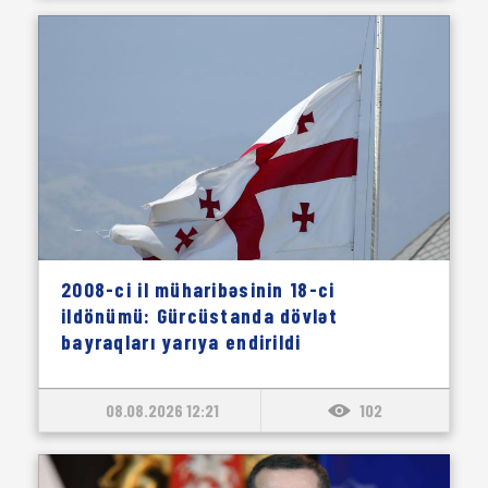
2008-ci il müharibəsinin 18-ci
ildönümü: Gürcüstanda dövlət
bayraqları yarıya endirildi
08.08.2026 12:21
102