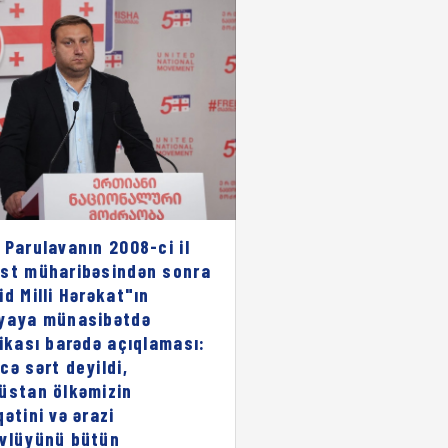
 Parulavanın 2008-ci il
st müharibəsindən sonra
id Milli Hərəkat"ın
yaya münasibətdə
rikası barədə açıqlaması:
cə sərt deyildi,
üstan ölkəmizin
qətini və ərazi
vlüyünü bütün