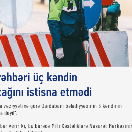
əhbəri üç kəndin
ağını istisna etmədi
 vəziyyətinə görə Qardabani bələdiyyəsinin 3 kəndinin
a deyil".
bər verir ki, bu barədə Milli Xəstəliklərə Nəzarət Mərkəzini