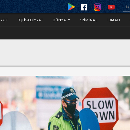
YYƏT
İQTISADIYYAT
DÜNYA
KRIMINAL
İDMAN