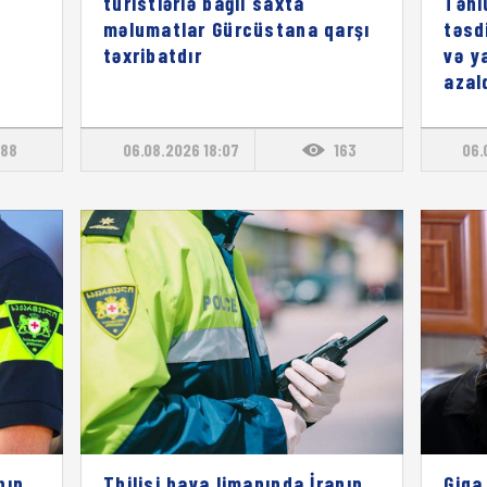
turistlərlə bağlı saxta
Təhl
məlumatlar Gürcüstana qarşı
təsd
təxribatdır
və y
azal
88
06.08.2026 18:07
163
06.
nın
Tbilisi hava limanında İranın
Giga