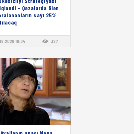
ükəsizliyi Strategiyası
iqləndi – Qəzalarda ölən
aralananların sayı 25%
dılacaq
08.2026 18:04
327
 Avalianın anası Nana