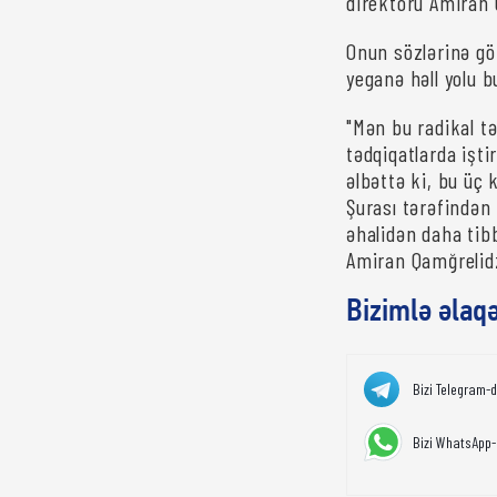
direktoru Amiran 
Onun sözlərinə gö
yeganə həll yolu 
"Mən bu radikal tə
tədqiqatlarda işt
əlbəttə ki, bu üç
Şurası tərəfindən
əhalidən daha tibb
Amiran Qamğrelid
Bizimlə əlaq
Bizi Telegram-
Bizi WhatsApp-