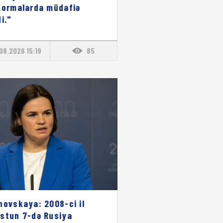
formalarda müdafiə
i."
08.2026 15:19
85
novskaya: 2008-ci il
stun 7-də Rusiya