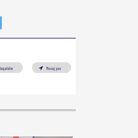
Məqalələr
Mesaj yaz