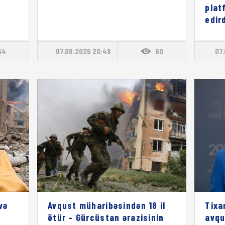
plat
edird
54
07.08.2026 20:48
60
07.
və
Avqust müharibəsindən 18 il
Tixa
ötür – Gürcüstan ərazisinin
avqu