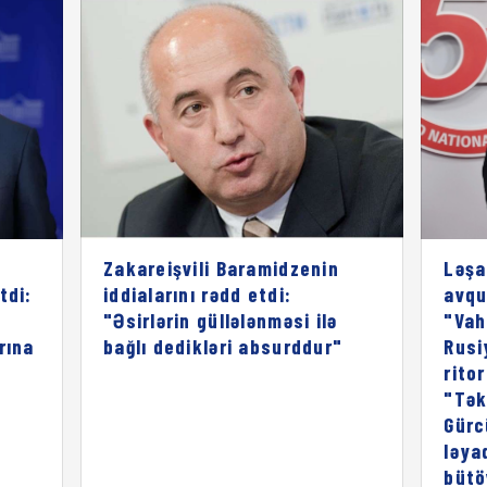
Zakareişvili Baramidzenin
Ləşa
tdi:
iddialarını rədd etdi:
avqu
"Əsirlərin güllələnməsi ilə
"Vah
rına
bağlı dedikləri absurddur"
Rusi
rito
"Tək
Gürc
ləya
bütö