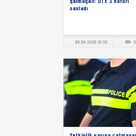
qalmaqalı: DTX 3 nəfəri
saxladı
06.08.2026 19:30
5
Yetkinlik yaşına çatmaya