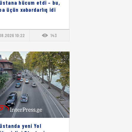
üstana hücum etdi – bu,
pa üçün xəbərdarlıq idi
08.2026 10:22
143
üstanda yeni Yol