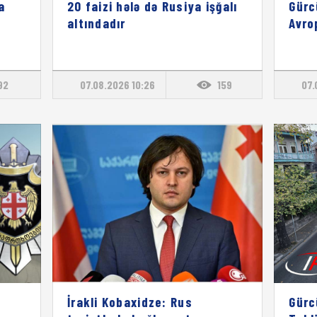
a
20 faizi hələ də Rusiya işğalı
Gürc
altındadır
Avro
92
07.08.2026 10:26
159
07.
İrakli Kobaxidze: Rus
Gürc