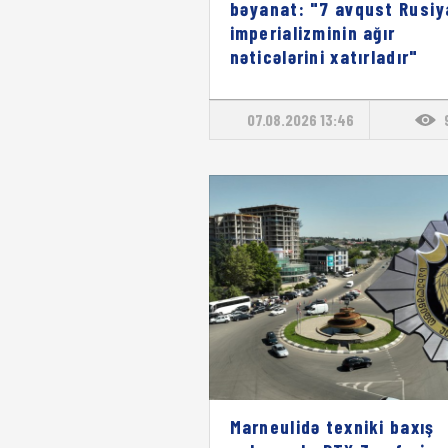
bəyanat: "7 avqust Rusiy
imperializminin ağır
nəticələrini xatırladır"
07.08.2026 13:46
Marneulidə texniki baxış