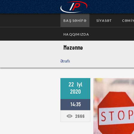
BAŞ SƏHIFƏ
SIYASƏT
CƏMI
HAQQIMIZDA
Məzənnə
Ətraflı
22
Iyl
2020
14:35
2666