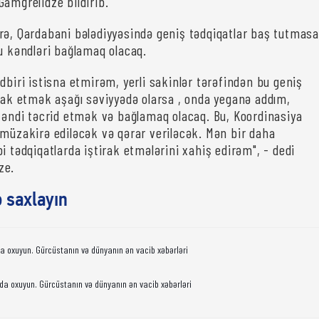
Gamğrelidze bildirib.
rə, Qardabani bələdiyyəsində geniş tədqiqatlar baş tutmasa
bu kəndləri bağlamaq olacaq.
dbiri istisna etmirəm, yerli sakinlər tərəfindən bu geniş
irak etmək aşağı səviyyədə olarsa , onda yeganə addım,
 kəndi təcrid etmək və bağlamaq olacaq. Bu, Koordinasiya
 müzakirə ediləcək və qərar veriləcək. Mən bir daha
i tədqiqatlarda iştirak etmələrini xahiş edirəm", - dedi
ze.
ə saxlayın
da oxuyun. Gürcüstanın və dünyanın ən vacib xəbərləri
da oxuyun. Gürcüstanın və dünyanın ən vacib xəbərləri