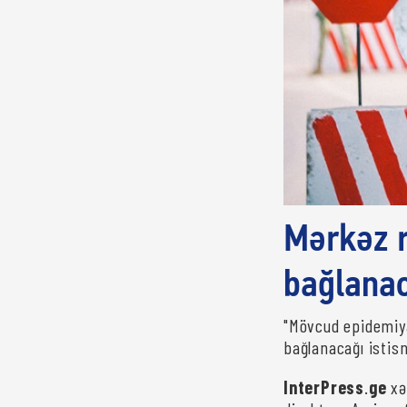
Mərkəz r
bağlanac
"Mövcud epidemiya
bağlanacağı istisn
InterPress
.
ge
xə