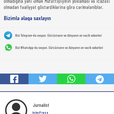
olmadığına yəni Əmək Müfəttişliyinin yoxlaması və icazəsi
olmadan fəaliyyət göstərdiklərinə görə cərimələniblər.
Bizimlə əlaqə saxlayın
Bizi Telegram-da oxuyun. Gürcüstanın və dünyanın ən vacib xəbərləri
Bizi WhatsApp-da oxuyun. Gürcüstanın və dünyanın ən vacib xəbərləri
Jurnalist
InterPress