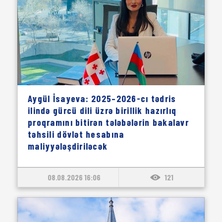
Aygül İsayeva: 2025–2026-cı tədris
ilində gürcü dili üzrə birillik hazırlıq
proqramını bitirən tələbələrin bakalavr
təhsili dövlət hesabına
maliyyələşdiriləcək
08.08.2026 16:06
121