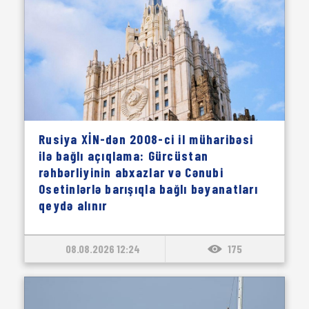
Rusiya XİN-dən 2008-ci il müharibəsi
ilə bağlı açıqlama: Gürcüstan
rəhbərliyinin abxazlar və Cənubi
Osetinlərlə barışıqla bağlı bəyanatları
qeydə alınır
08.08.2026 12:24
175