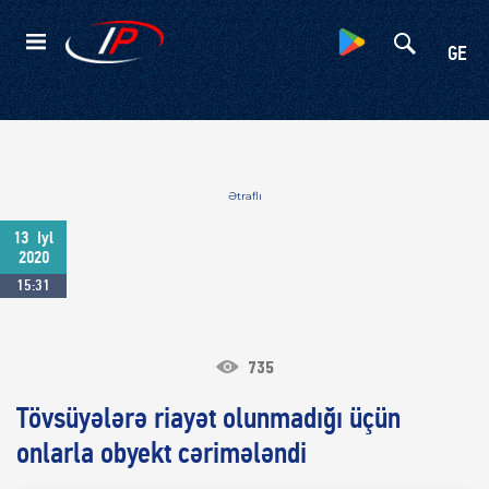
Kateqoriyalar
GE
Ətraflı
13
Iyl
2020
15:31
735
Tövsüyələrə riayət olunmadığı üçün
onlarla obyekt cərimələndi