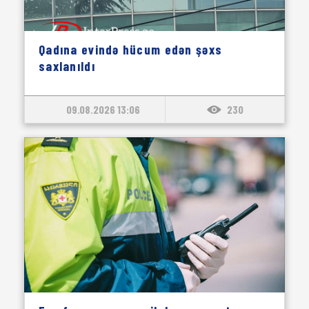
Qadına evində hücum edən şəxs
saxlanıldı
09.08.2026 13:06
230