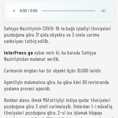
Səhiyyə Nazirliyinin COVID-19-la bağlı işlədiyi tövsiyələri
pozduğuna görə 31 qida obyektə və 3 otelə cərimə
sanksiyası tətbiq edilib.
InterPress
.
ge
xəbər verir ki, bu barədə Səhiyyə
Nazirliyindən məlumat verilib.
Cərimənin miqdarı hər bir obyekt üçün 10,000 laridir.
Agentliyin məlumatına görə, bu günə kimi 90 restoranda
yoxlama prosesi aparılıb.
Bundan əlavə, Əmək Müfəttişliyi indiyə qədər tövsiyələri
pozduğuna görə 3 oteli cərimələyib. Onlardan 1–i müvafiq
tövsiyələri pozduğuna görə, 2-si isə işləmək hüququ