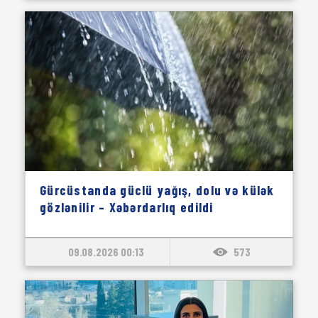
Gürcüstanda güclü yağış, dolu və külək
gözlənilir – Xəbərdarlıq edildi
09.08.2026 00:13
573