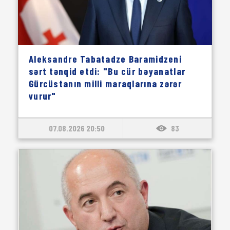
Aleksandre Tabatadze Baramidzeni
sərt tənqid etdi: "Bu cür bəyanatlar
Gürcüstanın milli maraqlarına zərər
vurur"
07.08.2026 20:50
83