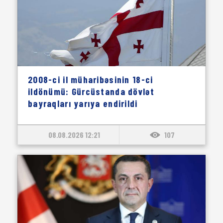
2008-ci il müharibəsinin 18-ci
ildönümü: Gürcüstanda dövlət
bayraqları yarıya endirildi
08.08.2026 12:21
107