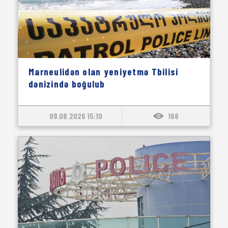
Marneulidən olan yeniyetmə Tbilisi
dənizində boğulub
09.08.2026 15:10
168