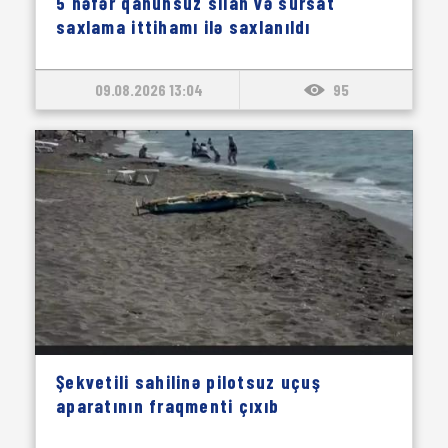
5 nəfər qanunsuz silah və sursat
saxlama ittihamı ilə saxlanıldı
09.08.2026 13:04
95
Şekvetili sahilinə pilotsuz uçuş
aparatının fraqmenti çıxıb