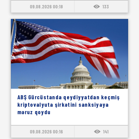
09.08.2026 00:18
133
ABŞ Gürcüstanda qeydiyyatdan keçmiş
kriptovalyuta şirkətini sanksiyaya
məruz qoydu
09.08.2026 00:16
141