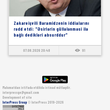
Zakareişvili Baramidzenin iddialarını
rədd etdi: "Əsirlərin güllələnməsi ilə
bağlı dedikləri absurddur"
07.08.2026 20:48
91
Məlumatdan istifadə etdikdə istinad mütləqdir.
interpressge@gmail.com
Development of site
InterPress Group
© InterPress 2019-2026