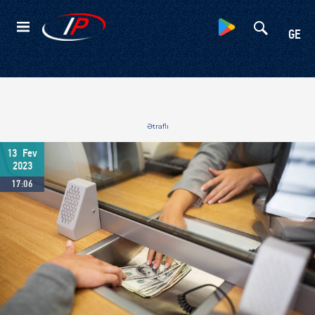
Kateqoriyalar
GE
Ətraflı
13
Fev
2023
17:06