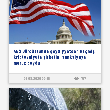
ABŞ Gürcüstanda qeydiyyatdan keçmiş
kriptovalyuta şirkətini sanksiyaya
məruz qoydu
09.08.2026 00:16
157