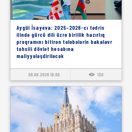
Aygül İsayeva: 2025–2026-cı tədris
ilində gürcü dili üzrə birillik hazırlıq
proqramını bitirən tələbələrin bakalavr
təhsili dövlət hesabına
maliyyələşdiriləcək
08.08.2026 16:06
130