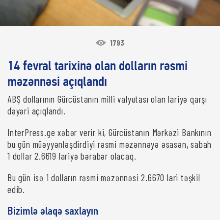
1793
14 fevral tarixinə olan dolların rəsmi
məzənnəsi açıqlandı
ABŞ dollarının Gürcüstanın milli valyutası olan lariyə qarşı
dəyəri açıqlandı.
InterPress.ge xəbər verir ki, Gürcüstanın Mərkəzi Bankının
bu gün müəyyənləşdirdiyi rəsmi məzənnəyə əsasən, sabah
1 dollar 2.6619 lariyə bərabər olacaq.
Bu gün isə 1 dolların rəsmi məzənnəsi 2.6670 lari təşkil
edib.
Bizimlə əlaqə saxlayın