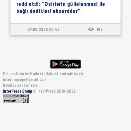
rədd etdi: "Əsirlərin güllələnməsi ilə
bağlı dedikləri absurddur"
07.08.2026 20:48
102
Məlumatdan istifadə etdikdə istinad mütləqdir.
interpressge@gmail.com
Development of site
InterPress Group
© InterPress 2019-2026