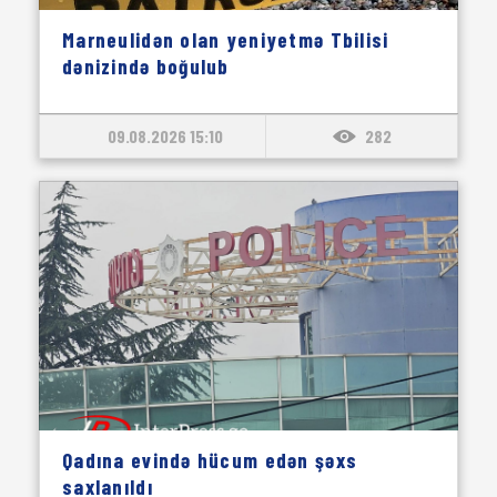
Marneulidən olan yeniyetmə Tbilisi
dənizində boğulub
09.08.2026 15:10
282
Qadına evində hücum edən şəxs
saxlanıldı