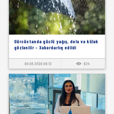
Gürcüstanda güclü yağış, dolu və külək
gözlənilir – Xəbərdarlıq edildi
09.08.2026 00:13
624