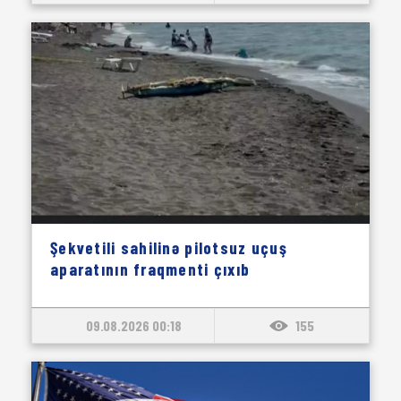
Şekvetili sahilinə pilotsuz uçuş
aparatının fraqmenti çıxıb
09.08.2026 00:18
155