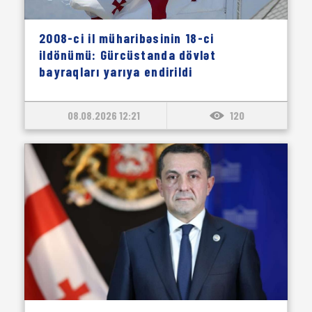
2008-ci il müharibəsinin 18-ci
ildönümü: Gürcüstanda dövlət
bayraqları yarıya endirildi
08.08.2026 12:21
120