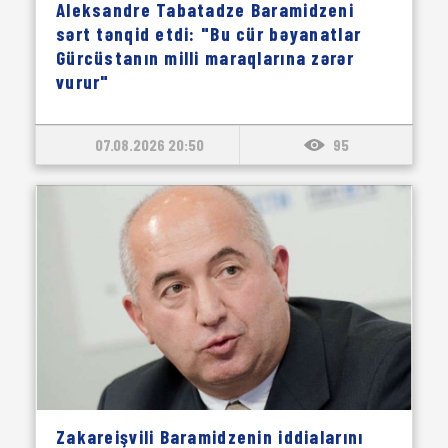
Aleksandre Tabatadze Baramidzeni
sərt tənqid etdi: "Bu cür bəyanatlar
Gürcüstanın milli maraqlarına zərər
vurur"
07.08.2026 20:50
95
Zakareişvili Baramidzenin iddialarını