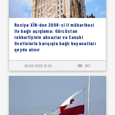
Rusiya XİN-dən 2008-ci il müharibəsi
ilə bağlı açıqlama: Gürcüstan
rəhbərliyinin abxazlar və Cənubi
Osetinlərlə barışıqla bağlı bəyanatları
qeydə alınır
08.08.2026 12:24
193