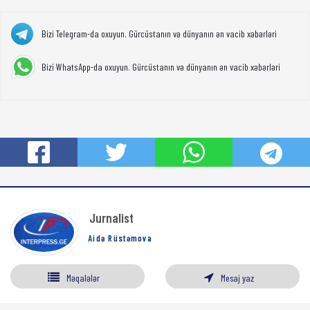
Bizi Telegram-da oxuyun. Gürcüstanın və dünyanın ən vacib xəbərləri
Bizi WhatsApp-da oxuyun. Gürcüstanın və dünyanın ən vacib xəbərləri
Jurnalist
Aidə Rüstəmova
Məqalələr
Mesaj yaz