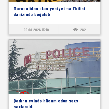
Marneulidən olan yeniyetmə Tbilisi
dənizində boğulub
09.08.2026 15:10
282
Qadına evində hücum edən şəxs
saxlanıldı