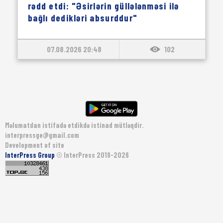
rədd etdi: "Əsirlərin güllələnməsi ilə
bağlı dedikləri absurddur"
07.08.2026 20:48
102
Məlumatdan istifadə etdikdə istinad mütləqdir.
interpressge@gmail.com
Development of site
InterPress Group
© InterPress 2019-2026