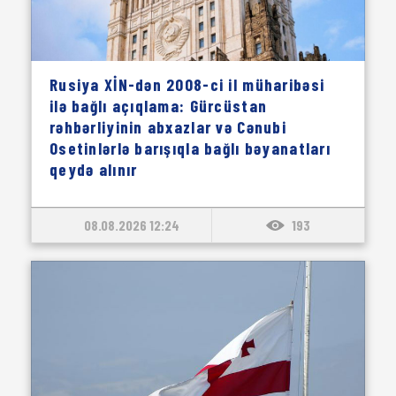
Rusiya XİN-dən 2008-ci il müharibəsi
ilə bağlı açıqlama: Gürcüstan
rəhbərliyinin abxazlar və Cənubi
Osetinlərlə barışıqla bağlı bəyanatları
qeydə alınır
08.08.2026 12:24
193