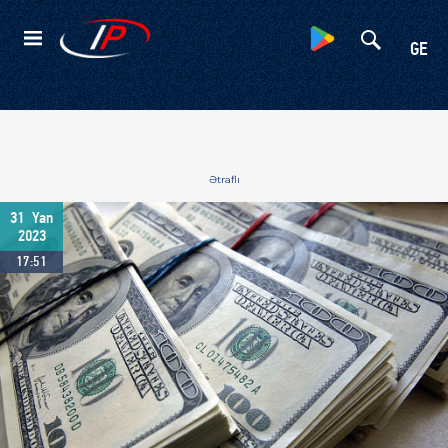
Kateqoriyalar
GE
Ətraflı
31
Yan
2023
17:51