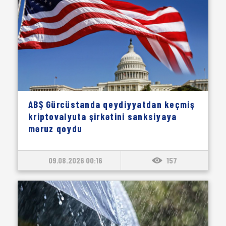
ABŞ Gürcüstanda qeydiyyatdan keçmiş
kriptovalyuta şirkətini sanksiyaya
məruz qoydu
09.08.2026 00:16
157