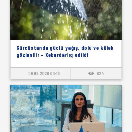
Gürcüstanda güclü yağış, dolu və külək
gözlənilir – Xəbərdarlıq edildi
09.08.2026 00:13
624