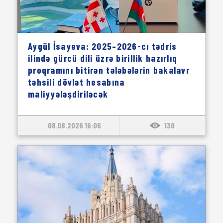
Aygül İsayeva: 2025–2026-cı tədris
ilində gürcü dili üzrə birillik hazırlıq
proqramını bitirən tələbələrin bakalavr
təhsili dövlət hesabına
maliyyələşdiriləcək
08.08.2026 16:06
130