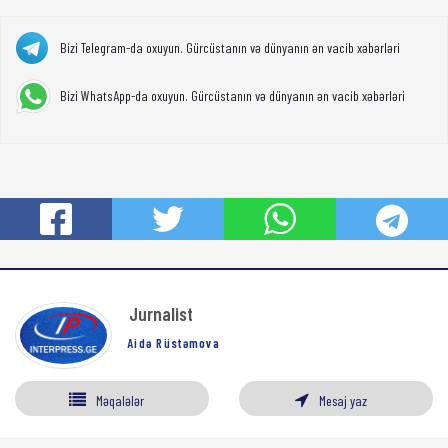
Bizi Telegram-da oxuyun. Gürcüstanın və dünyanın ən vacib xəbərləri
Bizi WhatsApp-da oxuyun. Gürcüstanın və dünyanın ən vacib xəbərləri
Jurnalist
Aidə Rüstəmova
Məqalələr
Mesaj yaz