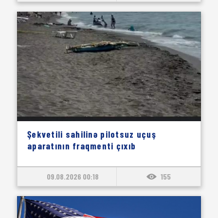
Şekvetili sahilinə pilotsuz uçuş
aparatının fraqmenti çıxıb
09.08.2026 00:18
155