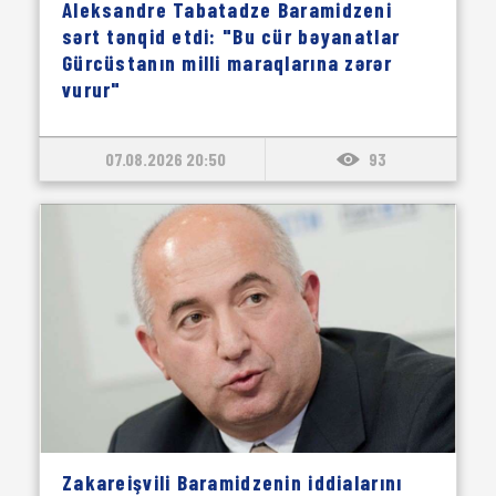
Aleksandre Tabatadze Baramidzeni
sərt tənqid etdi: "Bu cür bəyanatlar
Gürcüstanın milli maraqlarına zərər
vurur"
07.08.2026 20:50
93
Zakareişvili Baramidzenin iddialarını