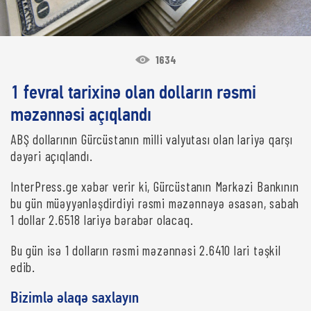
1634
1 fevral tarixinə olan dolların rəsmi
məzənnəsi açıqlandı
ABŞ dollarının Gürcüstanın milli valyutası olan lariyə qarşı
dəyəri açıqlandı.
InterPress.ge xəbər verir ki, Gürcüstanın Mərkəzi Bankının
bu gün müəyyənləşdirdiyi rəsmi məzənnəyə əsasən, sabah
1 dollar 2.6518 lariyə bərabər olacaq.
Bu gün isə 1 dolların rəsmi məzənnəsi 2.6410 lari təşkil
edib.
Bizimlə əlaqə saxlayın