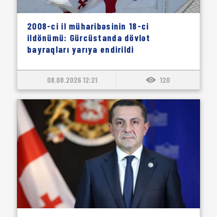
2008-ci il müharibəsinin 18-ci
ildönümü: Gürcüstanda dövlət
bayraqları yarıya endirildi
08.08.2026 12:21
120