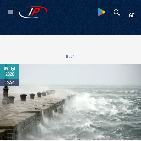
Kateqoriyalar
GE
Ətraflı
09
Iyl
2020
15:54