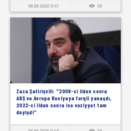
06.08.2026 11:47
56
Zaza Şatirişvili: "2008-ci ildən sonra
ABŞ və Avropa Rusiyaya fərqli yanaşdı,
2022-ci ildən sonra isə vəziyyət tam
dəyişdi"
06.08.2026 11:45
50