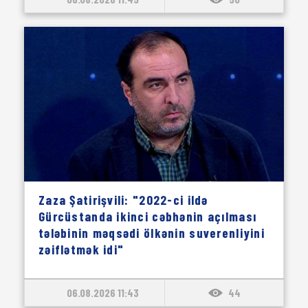
Zaza Şatirişvili: "2022-ci ildə
Gürcüstanda ikinci cəbhənin açılması
tələbinin məqsədi ölkənin suverenliyini
zəiflətmək idi"
06.08.2026 11:43
44