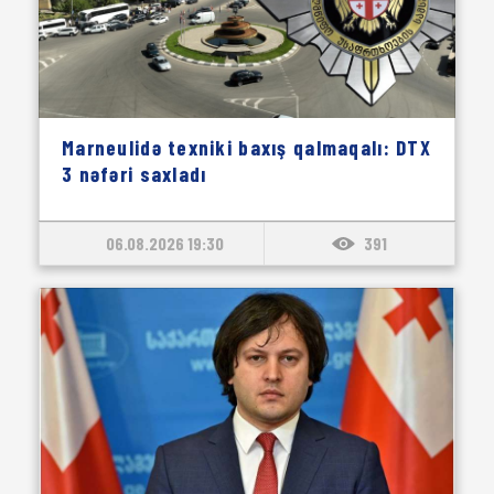
Marneulidə texniki baxış qalmaqalı: DTX
3 nəfəri saxladı
06.08.2026 19:30
391