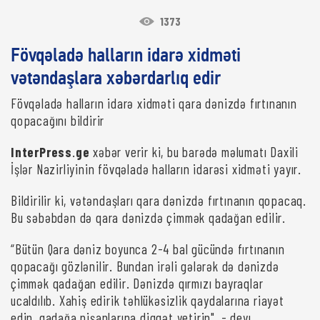
1373
Fövqəladə halların idarə xidməti
vətəndaşlara xəbərdarlıq edir
Fövqəladə halların idarə xidməti qara dənizdə fırtınanın
qopacağını bildirir
InterPress
.
ge
xəbər verir ki, bu barədə məlumatı Daxili
İşlər Nazirliyinin fövqəladə halların idarəsi xidməti yayır.
Bildirilir ki, vətəndaşları qara dənizdə fırtınanın qopacaq.
Bu səbəbdən də qara dənizdə çimmək qadağan edilir.
“Bütün Qara dəniz boyunca 2-4 bal gücündə fırtınanın
qopacağı gözlənilir. Bundan irəli gələrək də dənizdə
çimmək qadağan edilir. Dənizdə qırmızı bayraqlar
ucaldılıb. Xahiş edirik təhlükəsizlik qaydalarına riayət
edin, qadağa nişanlarına diqqət yetirin", - deyı