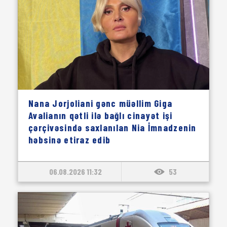
Nana Jorjoliani gənc müəllim Giga
Avalianın qətli ilə bağlı cinayət işi
çərçivəsində saxlanılan Nia İmnadzenin
həbsinə etiraz edib
06.08.2026 11:32
53