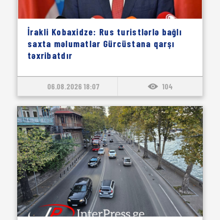
İrakli Kobaxidze: Rus turistlərlə bağlı
saxta məlumatlar Gürcüstana qarşı
təxribatdır
06.08.2026 18:07
104