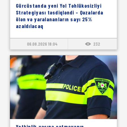
Gürcüstanda yeni Yol Təhlükəsizliyi
Strategiyası təsdiqləndi – Qəzalarda
ölən və yaralananların sayı 25%
azaldılacaq
06.08.2026 18:04
232
Yetkinlik yaşına çatmayanın