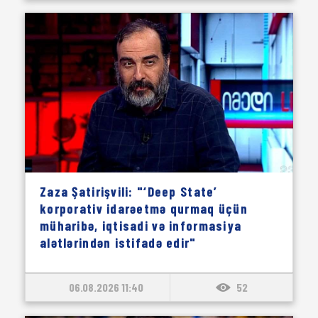
Zaza Şatirişvili: "‘Deep State’
korporativ idarəetmə qurmaq üçün
müharibə, iqtisadi və informasiya
alətlərindən istifadə edir"
06.08.2026 11:40
52