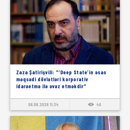
Zaza Şatirişvili: "‘Deep State’in əsas
məqsədi dövlətləri korporativ
idarəetmə ilə əvəz etməkdir"
06.08.2026 11:34
46