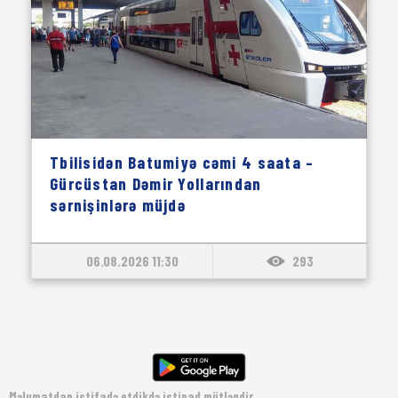
Tbilisidən Batumiyə cəmi 4 saata –
Gürcüstan Dəmir Yollarından
sərnişinlərə müjdə
06.08.2026 11:30
293
Məlumatdan istifadə etdikdə istinad mütləqdir.