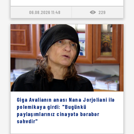
06.08.2026 11:48
229
Giga Avalianın anası Nana Jorjoliani ilə
polemikaya girdi: "Bugünkü
paylaşımlarınız cinayətə bərabər
səhvdir"