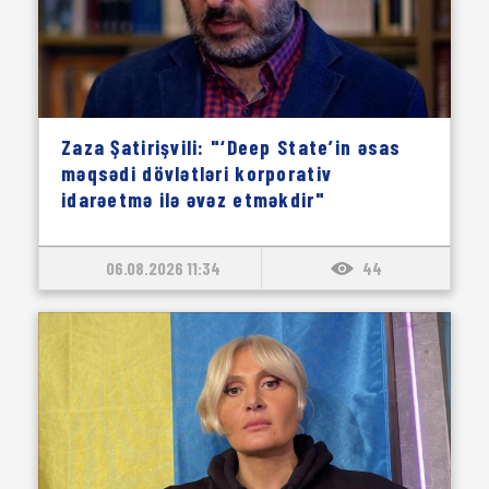
Zaza Şatirişvili: "‘Deep State’in əsas
məqsədi dövlətləri korporativ
idarəetmə ilə əvəz etməkdir"
06.08.2026 11:34
44