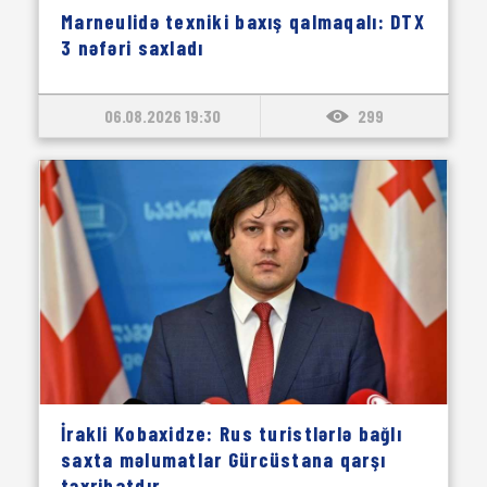
Marneulidə texniki baxış qalmaqalı: DTX
3 nəfəri saxladı
06.08.2026 19:30
299
İrakli Kobaxidze: Rus turistlərlə bağlı
saxta məlumatlar Gürcüstana qarşı
təxribatdır