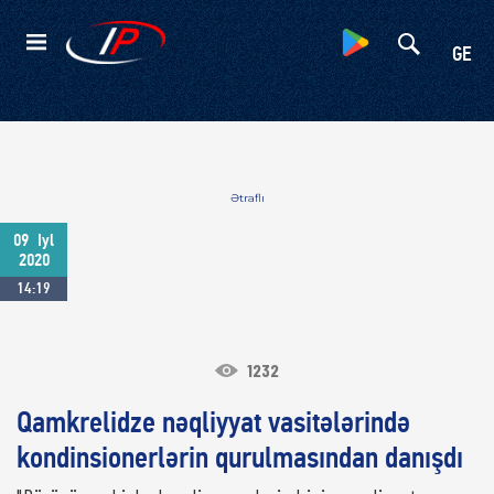
Kateqoriyalar
GE
Ətraflı
09
Iyl
2020
14:19
1232
Qamkrelidze nəqliyyat vasitələrində
kondinsionerlərin qurulmasından danışdı