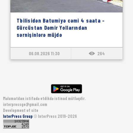
Tbilisidən Batumiyə cəmi 4 saata –
Gürcüstan Dəmir Yollarından
sərnişinlərə müjdə
06.08.2026 11:30
264
Məlumatdan istifadə etdikdə istinad mütləqdir.
interpressge@gmail.com
Development of site
InterPress Group
© InterPress 2019-2026