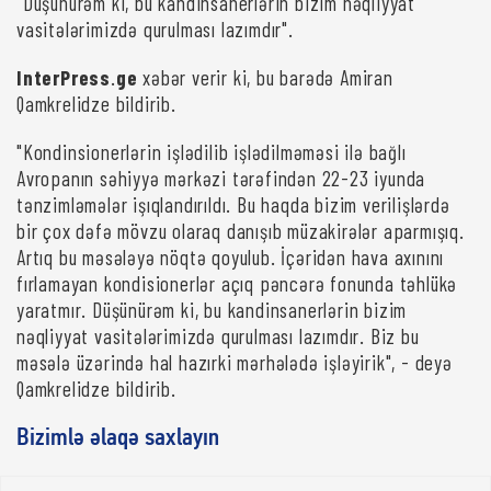
"Düşünürəm ki, bu kandinsanerlərin bizim nəqliyyat
vasitələrimizdə qurulması lazımdır".
InterPress
.
ge
xəbər verir ki, bu barədə Amiran
Qamkrelidze bildirib.
"Kondinsionerlərin işlədilib işlədilməməsi ilə bağlı
Avropanın səhiyyə mərkəzi tərəfindən 22-23 iyunda
tənzimləmələr işıqlandırıldı. Bu haqda bizim verilişlərdə
bir çox dəfə mövzu olaraq danışıb müzakirələr aparmışıq.
Artıq bu məsələyə nöqtə qoyulub. İçəridən hava axınını
fırlamayan kondisionerlər açıq pəncərə fonunda təhlükə
yaratmır. Düşünürəm ki, bu kandinsanerlərin bizim
nəqliyyat vasitələrimizdə qurulması lazımdır. Biz bu
məsələ üzərində hal hazırki mərhələdə işləyirik", - deyə
Qamkrelidze bildirib.
Bizimlə əlaqə saxlayın