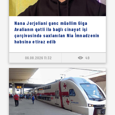
Nana Jorjoliani gənc müəllim Giga
Avalianın qətli ilə bağlı cinayət işi
çərçivəsində saxlanılan Nia İmnadzenin
həbsinə etiraz edib
06.08.2026 11:32
49