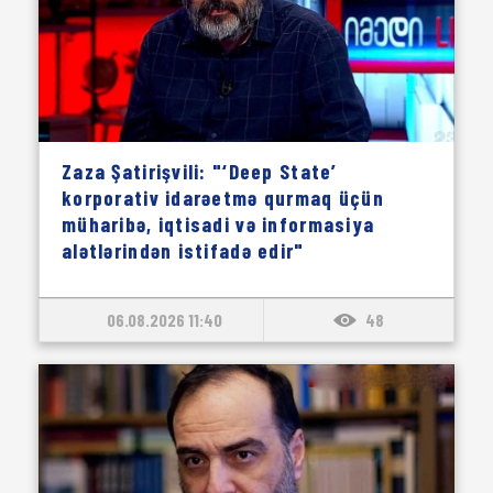
Zaza Şatirişvili: "‘Deep State’
korporativ idarəetmə qurmaq üçün
müharibə, iqtisadi və informasiya
alətlərindən istifadə edir"
06.08.2026 11:40
48