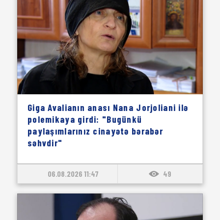
Giga Avalianın anası Nana Jorjoliani ilə
polemikaya girdi: "Bugünkü
paylaşımlarınız cinayətə bərabər
səhvdir"
06.08.2026 11:47
49