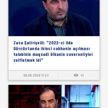
Zaza Şatirişvili: "2022-ci ildə
Gürcüstanda ikinci cəbhənin açılması
tələbinin məqsədi ölkənin suverenliyini
zəiflətmək idi"
06.08.2026 11:43
41