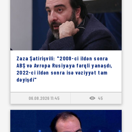
Zaza Şatirişvili: "2008-ci ildən sonra
ABŞ və Avropa Rusiyaya fərqli yanaşdı,
2022-ci ildən sonra isə vəziyyət tam
dəyişdi"
06.08.2026 11:45
45