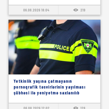
06.08.2026 18:04
219
Yetkinlik yaşına çatmayanın
pornoqrafik təsvirlərinin yayılması
şübhəsi ilə yeniyetmə saxlanılıb
06.08.2026 12:02
128