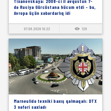
Tixanovskaya: 2008-ci il avqustun 7-
də Rusiya Gürcüstana hücum etdi – bu,
Avropa üçün xəbərdarlıq idi
07.08.2026 10:22
129
Marneulidə texniki baxış qalmaqalı: DTX
3 nəfəri saxladı