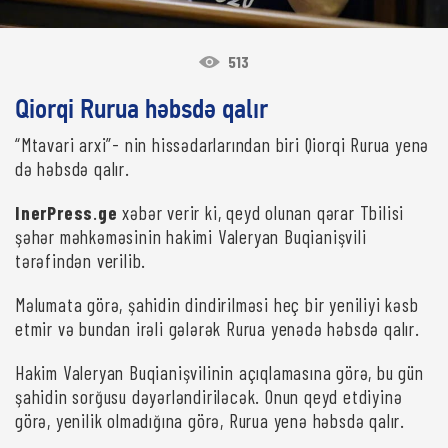
513
Qiorqi Rurua həbsdə qalır
“Mtavari arxi”- nin hissədarlarından biri Qiorqi Rurua yenə
də həbsdə qalır.
InerPress
.
ge
xəbər verir ki, qeyd olunan qərar Tbilisi
şəhər məhkəməsinin hakimi Valeryan Buqianişvili
tərəfindən verilib.
Məlumata görə, şahidin dindirilməsi heç bir yeniliyi kəsb
etmir və bundan irəli gələrək Rurua yenədə həbsdə qalır.
Hakim Valeryan Buqianişvilinin açıqlamasına görə, bu gün
şahidin sorğusu dəyərləndiriləcək. Onun qeyd etdiyinə
görə, yenilik olmadığına görə, Rurua yenə həbsdə qalır.