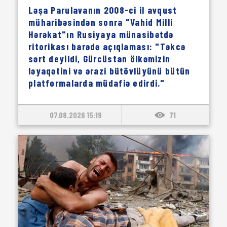
Ləşa Parulavanın 2008-ci il avqust
müharibəsindən sonra "Vahid Milli
Hərəkat"ın Rusiyaya münasibətdə
ritorikası barədə açıqlaması: "Təkcə
sərt deyildi, Gürcüstan ölkəmizin
ləyaqətini və ərazi bütövlüyünü bütün
platformalarda müdafiə edirdi."
07.08.2026 15:19
71