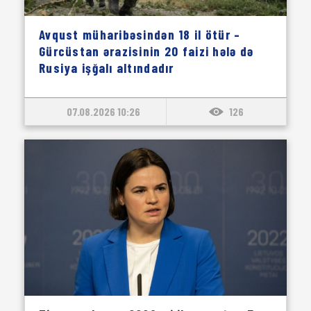
Avqust müharibəsindən 18 il ötür –
Gürcüstan ərazisinin 20 faizi hələ də
Rusiya işğalı altındadır
07.08.2026 10:26
126