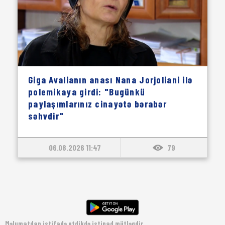
Giga Avalianın anası Nana Jorjoliani ilə
polemikaya girdi: "Bugünkü
paylaşımlarınız cinayətə bərabər
səhvdir"
06.08.2026 11:47
79
Məlumatdan istifadə etdikdə istinad mütləqdir.