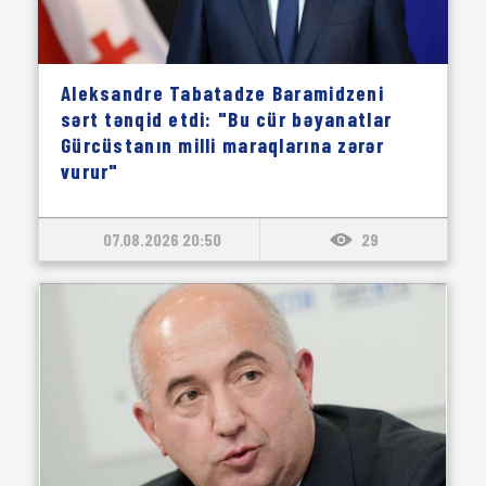
Aleksandre Tabatadze Baramidzeni
sərt tənqid etdi: "Bu cür bəyanatlar
Gürcüstanın milli maraqlarına zərər
vurur"
07.08.2026 20:50
29