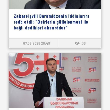
Zakareişvili Baramidzenin iddialarını
rədd etdi: "Əsirlərin güllələnməsi ilə
bağlı dedikləri absurddur"
07.08.2026 20:48
30