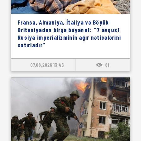
Fransa, Almaniya, İtaliya və Böyük
Britaniyadan birgə bəyanat: "7 avqust
Rusiya imperializminin ağır nəticələrini
xatırladır"
07.08.2026 13:46
81