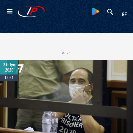
Kateqoriyalar
GE
Ətraflı
29
Iyn
2020
13:31