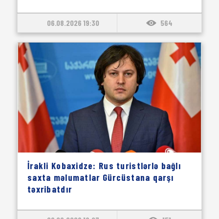
06.08.2026 19:30
564
İrakli Kobaxidze: Rus turistlərlə bağlı
saxta məlumatlar Gürcüstana qarşı
təxribatdır