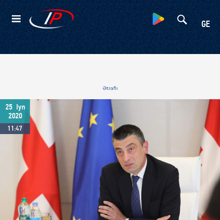
Kateqoriyalar
GE
Ətraflı
25
Iyn
2020
11:47