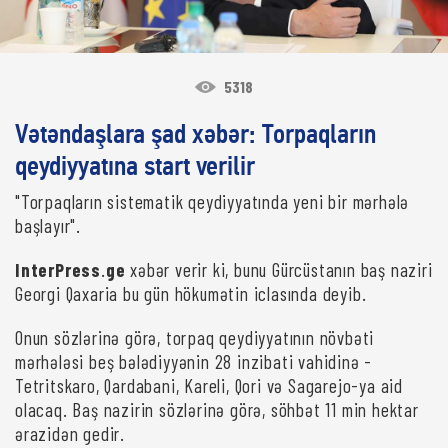
5318
Vətəndaşlara şad xəbər: Torpaqların
qeydiyyatına start verilir
"Torpaqların sistematik qeydiyyatında yeni bir mərhələ
başlayır".
InterPress
.
ge
xəbər verir ki, bunu Gürcüstanın baş naziri
Georgi Qaxaria bu gün hökumətin iclasında deyib.
Onun sözlərinə görə, torpaq qeydiyyatının növbəti
mərhələsi beş bələdiyyənin 28 inzibati vahidinə -
Tetritskaro, Qardabani, Kareli, Qori və Sagarejo-ya aid
olacaq. Baş nazirin sözlərinə görə, söhbət 11 min hektar
ərazidən gedir.