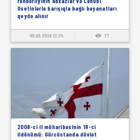
rəhbərliyinin abxazlar və Cənubi
Osetinlərlə barışıqla bağlı bəyanatları
qeydə alınır
08.08.2026 12:24
77
2008-ci il müharibəsinin 18-ci
ildönümü: Gürcüstanda dövlət