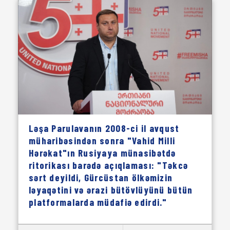
Ləşa Parulavanın 2008-ci il avqust
müharibəsindən sonra "Vahid Milli
Hərəkat"ın Rusiyaya münasibətdə
ritorikası barədə açıqlaması: "Təkcə
sərt deyildi, Gürcüstan ölkəmizin
ləyaqətini və ərazi bütövlüyünü bütün
platformalarda müdafiə edirdi."