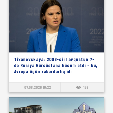
Tixanovskaya: 2008-ci il avqustun 7-
də Rusiya Gürcüstana hücum etdi – bu,
Avropa üçün xəbərdarlıq idi
07.08.2026 10:22
159