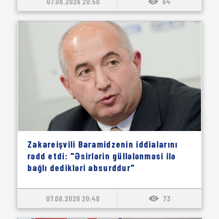
07.08.2026 20:50
64
Zakareişvili Baramidzenin iddialarını
rədd etdi: "Əsirlərin güllələnməsi ilə
bağlı dedikləri absurddur"
07.08.2026 20:48
73