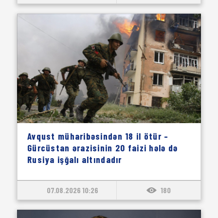
Avqust müharibəsindən 18 il ötür –
Gürcüstan ərazisinin 20 faizi hələ də
Rusiya işğalı altındadır
07.08.2026 10:26
180