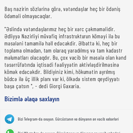
Baş nazirin sözlərinə görə, vətəndaşlar heç bir ödəniş
ödəməli olmayacaqlar.
"Əslində vətəndaşlarımız heç bir xərc çəkməməlidir.
Ədliyyə Nazirliyi müvafiq infrastrukturun köməyi ilə bu
məsələni tamamilə həll edəcəkdir. Əlbəttə ki, heç bir
toplama olmadan, tam olaraq yaradılmış və tam kadastr
məlumatları olacaqdır. Bu, çox vacib bir məsələ olan kənd
təsərrüfatında iqtisadi fəaliyyətin aktivləşdirilməsinə
kömək edəcəkdir. Bildiyiniz kimi, hökumətin ayrılmış
büdcə ilə üç illik planı var ki, ölkədə sistem qeydiyyatı
başa çatsın ", - dedi Giorgi Gaxaria.
Bizimlə əlaqə saxlayın
Bizi Telegram-da oxuyun. Gürcüstanın və dünyanın ən vacib xəbərləri