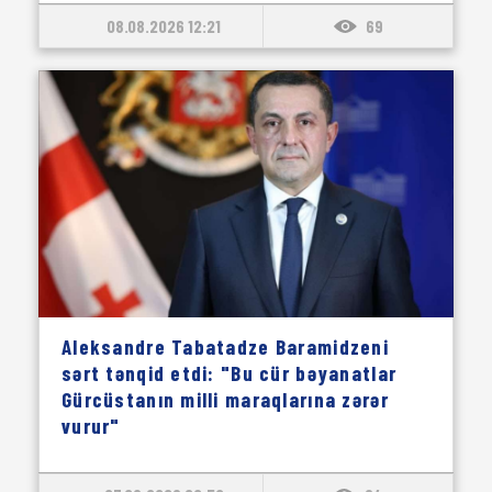
08.08.2026 12:21
69
Aleksandre Tabatadze Baramidzeni
sərt tənqid etdi: "Bu cür bəyanatlar
Gürcüstanın milli maraqlarına zərər
vurur"