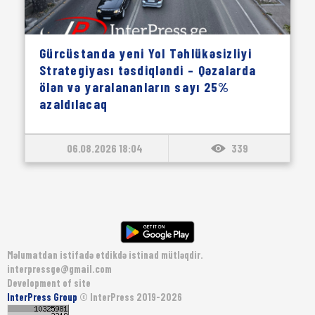
Gürcüstanda yeni Yol Təhlükəsizliyi
Strategiyası təsdiqləndi – Qəzalarda
ölən və yaralananların sayı 25%
azaldılacaq
06.08.2026 18:04
339
Məlumatdan istifadə etdikdə istinad mütləqdir.
interpressge@gmail.com
Development of site
InterPress Group
© InterPress 2019-2026