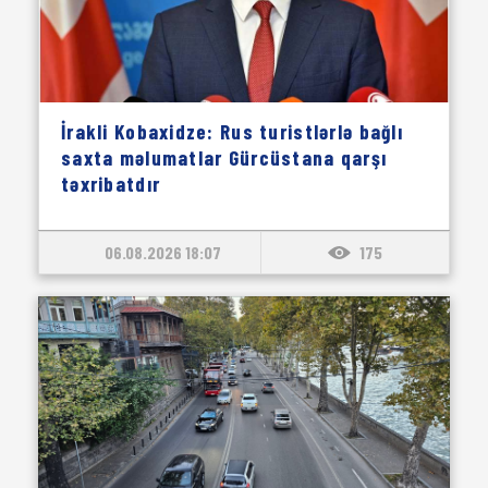
İrakli Kobaxidze: Rus turistlərlə bağlı
saxta məlumatlar Gürcüstana qarşı
təxribatdır
06.08.2026 18:07
175