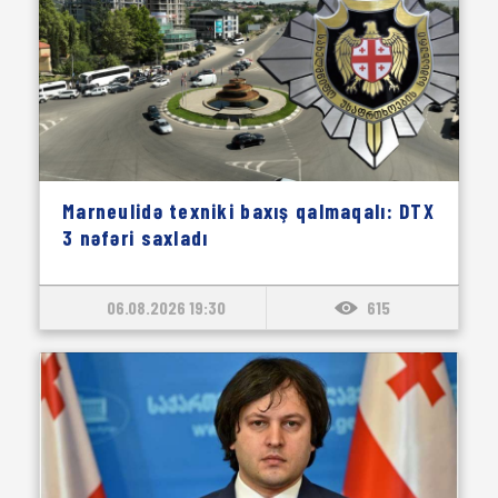
Marneulidə texniki baxış qalmaqalı: DTX
3 nəfəri saxladı
06.08.2026 19:30
615