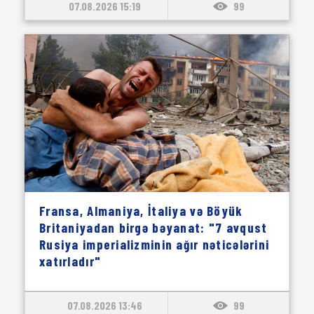
07.08.2026 15:19
99
Fransa, Almaniya, İtaliya və Böyük
Britaniyadan birgə bəyanat: "7 avqust
Rusiya imperializminin ağır nəticələrini
xatırladır"
07.08.2026 13:46
99