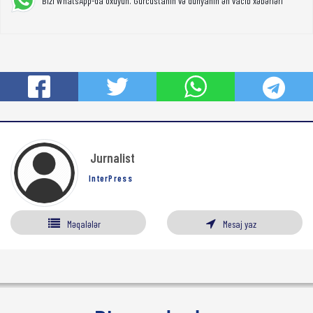
Bizi WhatsApp-da oxuyun. Gürcüstanın və dünyanın ən vacib xəbərləri
Jurnalist
InterPress
Məqalələr
Mesaj yaz