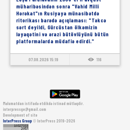
müharibəsindən sonra "Vahid Milli
Hərəkat"ın Rusiyaya münasibətdə
ritorikası barədə açıqlaması: "Təkcə
sərt deyildi, Gürcüstan ölkəmizin
ləyaqətini və ərazi bütövlüyünü bütün
platformalarda müdafiə edirdi."
07.08.2026 15:19
116
Məlumatdan istifadə etdikdə istinad mütləqdir.
interpressge@gmail.com
Development of site
InterPress Group
© InterPress 2019-2026