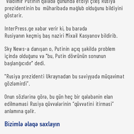
Vladimir Putinin qələbə günündə etdiyi çıxış Rusiya
prezidentinin bu müharibədə məğlub olduğunu bildiyini
göstərir.
InterPress.ge xəbər verir ki, bu barədə
Rusiyanın keçmiş baş naziri Mixail Kasyanov bildirib.
Sky News-a danışan o, Putinin açıq şəkildə problem
içində olduğunu və "bu, Putin dövrünün sonunun
başlanğıcıdır" dedi.
"Rusiya prezidenti Ukraynadan bu səviyyədə müqavimət
gözləmirdi”.
Onun sözlərinə görə, bu gün heç bir qələbənin elan
edilməməsi Rusiya qüvvələrinin “qüvvətini itirməsi”
anlamına gəlir.
Bizimlə əlaqə saxlayın