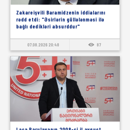
Zakareişvili Baramidzenin iddialarını
rədd etdi: "Əsirlərin güllələnməsi ilə
bağlı dedikləri absurddur"
07.08.2026 20:48
87
Ləşa Parulavanın 2008-ci il avqust