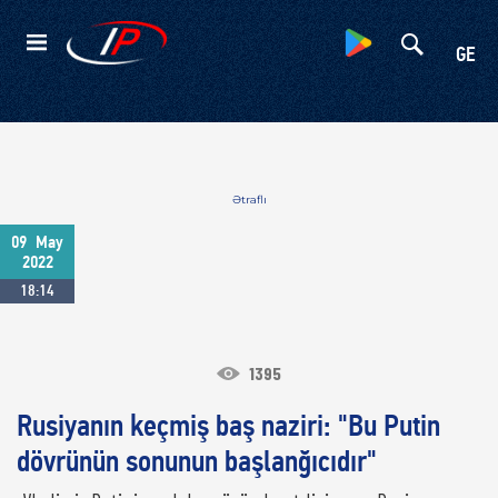
Kateqoriyalar
GE
Ətraflı
09
May
2022
18:14
1395
Rusiyanın keçmiş baş naziri: "Bu Putin
dövrünün sonunun başlanğıcıdır"