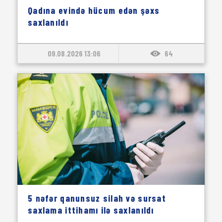
Qadına evində hücum edən şəxs
saxlanıldı
09.08.2026 13:06
64
5 nəfər qanunsuz silah və sursat
saxlama ittihamı ilə saxlanıldı