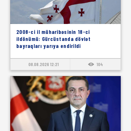
2008-ci il müharibəsinin 18-ci
ildönümü: Gürcüstanda dövlət
bayraqları yarıya endirildi
08.08.2026 12:21
104