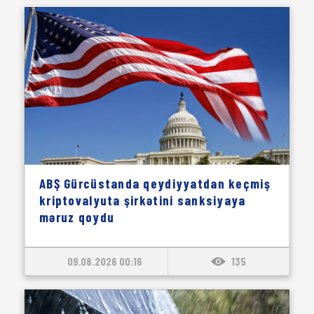
ABŞ Gürcüstanda qeydiyyatdan keçmiş
kriptovalyuta şirkətini sanksiyaya
məruz qoydu
09.08.2026 00:16
135