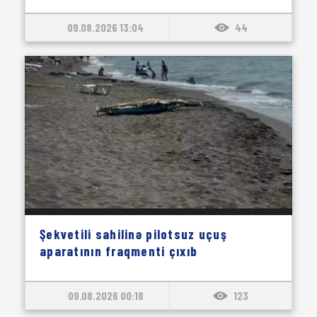
09.08.2026 13:04
44
Şekvetili sahilinə pilotsuz uçuş
aparatının fraqmenti çıxıb
09.08.2026 00:18
123