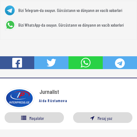
Bizi Telegram-da oxuyun. Gürcüstanın və dünyanın ən vacib xəbərləri
Bizi WhatsApp-da oxuyun. Gürcüstanın və dünyanın ən vacib xəbərləri
Jurnalist
Aidə Rüstəmova
Məqalələr
Mesaj yaz