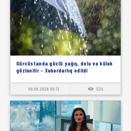
Gürcüstanda güclü yağış, dolu və külək
gözlənilir – Xəbərdarlıq edildi
09.08.2026 00:13
539