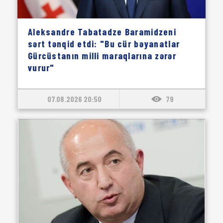
Aleksandre Tabatadze Baramidzeni
sərt tənqid etdi: "Bu cür bəyanatlar
Gürcüstanın milli maraqlarına zərər
vurur"
07.08.2026 20:50
79