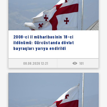
2008-ci il müharibəsinin 18-ci
ildönümü: Gürcüstanda dövlət
bayraqları yarıya endirildi
08.08.2026 12:21
101