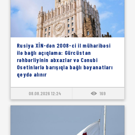
Rusiya XİN-dən 2008-ci il müharibəsi
ilə bağlı açıqlama: Gürcüstan
rəhbərliyinin abxazlar və Cənubi
Osetinlərlə barışıqla bağlı bəyanatları
qeydə alınır
08.08.2026 12:24
169