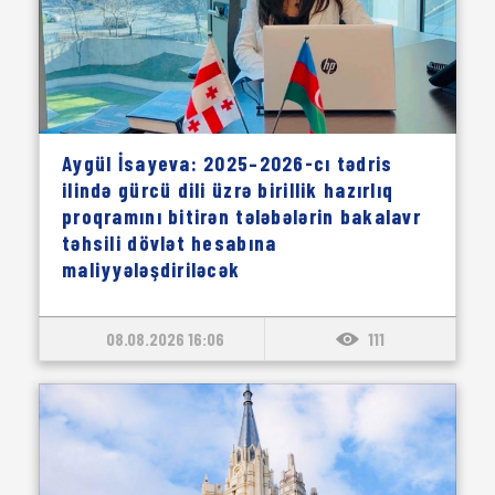
Aygül İsayeva: 2025–2026-cı tədris
ilində gürcü dili üzrə birillik hazırlıq
proqramını bitirən tələbələrin bakalavr
təhsili dövlət hesabına
maliyyələşdiriləcək
08.08.2026 16:06
111