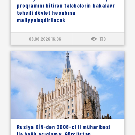
proqramını bitirən tələbələrin bakalavr
təhsili dövlət hesabına
maliyyələşdiriləcək
08.08.2026 16:06
130
Rusiya XİN-dən 2008-ci il müharibəsi
ilə bağlı açıqlama: Gürcüstan