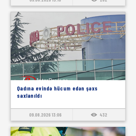
Qadına evində hücum edən şəxs
saxlanıldı
09.08.2026 13:06
432