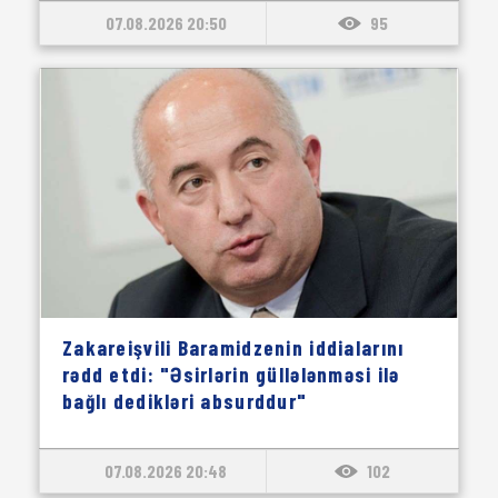
07.08.2026 20:50
95
Zakareişvili Baramidzenin iddialarını
rədd etdi: "Əsirlərin güllələnməsi ilə
bağlı dedikləri absurddur"
07.08.2026 20:48
102