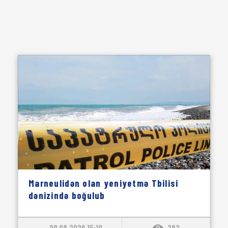
Marneulidən olan yeniyetmə Tbilisi
dənizində boğulub
09.08.2026 15:10
282