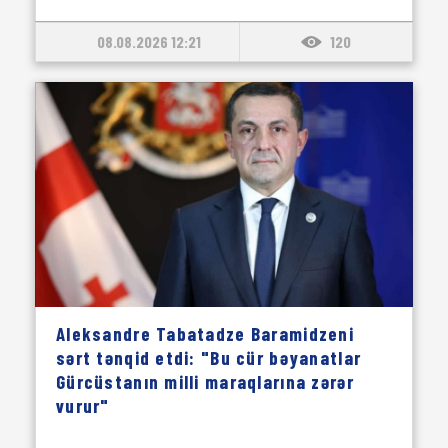
08.08.2026 12:21
120
Aleksandre Tabatadze Baramidzeni
sərt tənqid etdi: "Bu cür bəyanatlar
Gürcüstanın milli maraqlarına zərər
vurur"