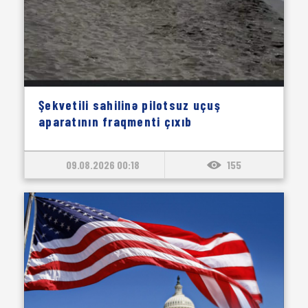
Şekvetili sahilinə pilotsuz uçuş
aparatının fraqmenti çıxıb
09.08.2026 00:18
155