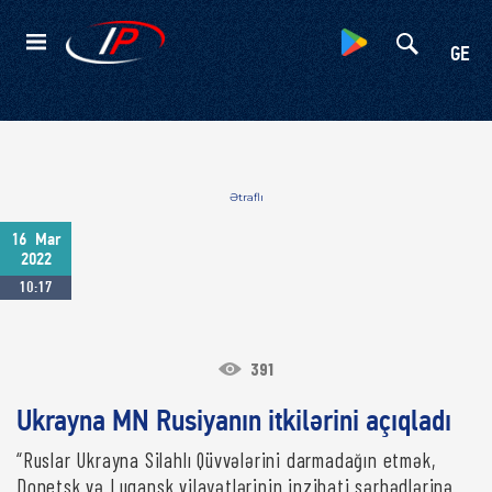
Kateqoriyalar
GE
Ətraflı
16
Mar
2022
10:17
391
Ukrayna MN Rusiyanın itkilərini açıqladı
“Ruslar Ukrayna Silahlı Qüvvələrini darmadağın etmək,
Donetsk və Luqansk vilayətlərinin inzibati sərhədlərinə