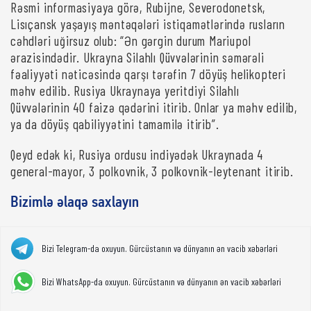
Rəsmi informasiyaya görə, Rubijne, Severodonetsk,
Lisıçansk yaşayış məntəqələri istiqamətlərində rusların
cəhdləri uğirsuz olub: “Ən gərgin durum Mariupol
ərazisindədir. Ukrayna Silahlı Qüvvələrinin səmərəli
fəaliyyəti nəticəsində qarşı tərəfin 7 döyüş helikopteri
məhv edilib. Rusiya Ukraynaya yeritdiyi Silahlı
Qüvvələrinin 40 faizə qədərini itirib. Onlar ya məhv edilib,
ya da döyüş qabiliyyətini tamamilə itirib”.
Qeyd edək ki, Rusiya ordusu indiyədək Ukraynada 4
general-mayor, 3 polkovnik, 3 polkovnik-leytenant itirib.
Bizimlə əlaqə saxlayın
Bizi Telegram-da oxuyun. Gürcüstanın və dünyanın ən vacib xəbərləri
Bizi WhatsApp-da oxuyun. Gürcüstanın və dünyanın ən vacib xəbərləri