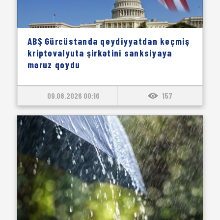
ABŞ Gürcüstanda qeydiyyatdan keçmiş
kriptovalyuta şirkətini sanksiyaya
məruz qoydu
09.08.2026 00:16
157