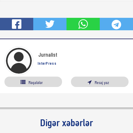
Jurnalist
InterPress
Məqalələr
Mesaj yaz
Digər xəbərlər