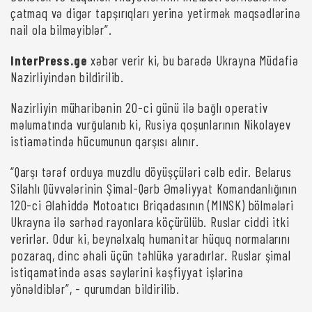
çatmaq və digər tapşırıqları yerinə yetirmək məqsədlərinə
nail ola bilməyiblər”.
InterPress.ge
xəbər verir ki, bu barədə Ukrayna Müdafiə
Nazirliyindən bildirilib.
Nazirliyin müharibənin 20-ci günü ilə bağlı operativ
məlumatında vurğulanıb ki, Rusiya qoşunlarının Nikolayev
istiamətində hücumunun qarşısı alınır.
“Qarşı tərəf orduya muzdlu döyüşçüləri cəlb edir. Belarus
Silahlı Qüvvələrinin Şimal-Qərb Əməliyyat Komandanlığının
120-ci Əlahiddə Motoatıcı Briqadasının (MINSK) bölmələri
Ukrayna ilə sərhəd rayonlara köçürülüb. Ruslar ciddi itki
verirlər. Odur ki, beynəlxalq humanitar hüquq normalarını
pozaraq, dinc əhali üçün təhlükə yaradırlar. Ruslar şimal
istiqamətində əsas səylərini kəşfiyyat işlərinə
yönəldiblər”, - qurumdan bildirilib.