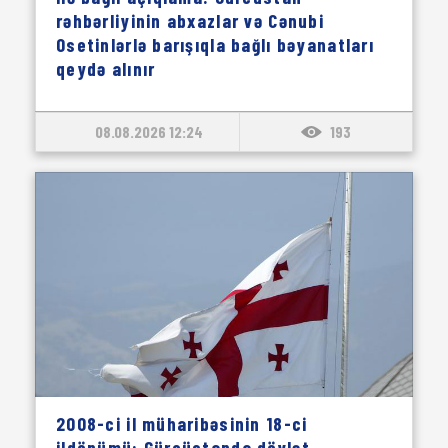
rəhbərliyinin abxazlar və Cənubi
Osetinlərlə barışıqla bağlı bəyanatları
qeydə alınır
08.08.2026 12:24
193
2008-ci il müharibəsinin 18-ci
ildönümü: Gürcüstanda dövlət