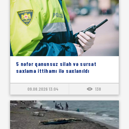
5 nəfər qanunsuz silah və sursat
saxlama ittihamı ilə saxlanıldı
09.08.2026 13:04
138