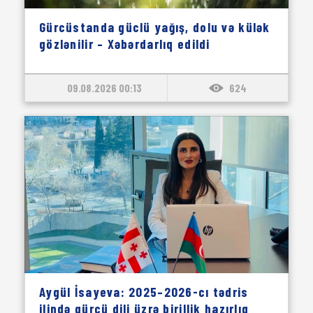
Gürcüstanda güclü yağış, dolu və külək
gözlənilir – Xəbərdarlıq edildi
09.08.2026 00:13
624
Aygül İsayeva: 2025–2026-cı tədris
ilində gürcü dili üzrə birillik hazırlıq