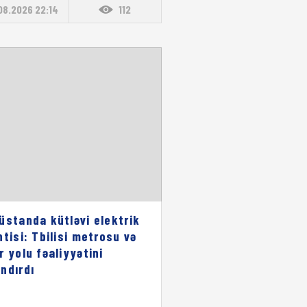
08.2026 22:14
112
üstanda kütləvi elektrik
ntisi: Tbilisi metrosu və
r yolu fəaliyyətini
ndırdı