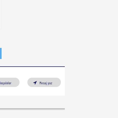
Məqalələr
Mesaj yaz