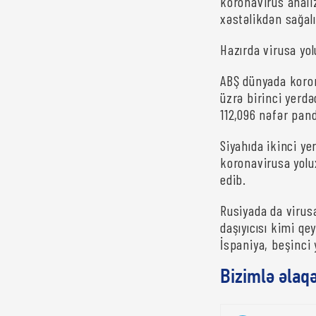
koronavirus analiz
xəstəlikdən sağalı
Hazırda virusa yo
ABŞ dünyada koron
üzrə birinci yerdə
112,096 nəfər pan
Siyahıda ikinci ye
koronavirusa yolu
edib.
Rusiyada da virus
daşıyıcısı kimi qe
İspaniya, beşinci 
Bizimlə əlaq