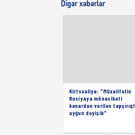
Digər xəbərlər
Kirtsxaliya: "Müxalifətin
Rusiyaya münasibəti
kənardan verilən tapşırıq
uyğun dəyişib"