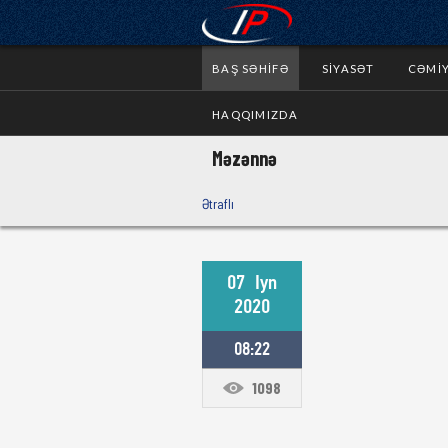
BAŞ SƏHIFƏ
SIYASƏT
CƏMI
HAQQIMIZDA
Məzənnə
Ətraflı
07
Iyn
2020
08:22
1098