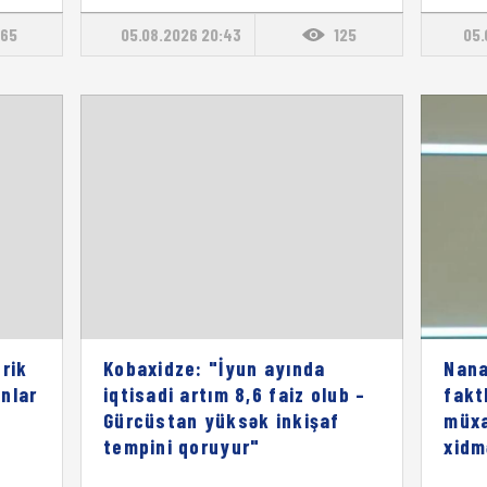
65
05.08.2026 20:43
125
05.
rik
Kobaxidze: "İyun ayında
Nana
onlar
iqtisadi artım 8,6 faiz olub –
fakt
Gürcüstan yüksək inkişaf
müxa
tempini qoruyur"
xidm