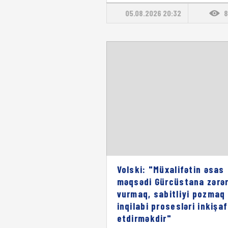
05.08.2026 20:32
8
Volski: "Müxalifətin əsas
məqsədi Gürcüstana zərə
vurmaq, sabitliyi pozmaq
inqilabi prosesləri inkişaf
etdirməkdir"