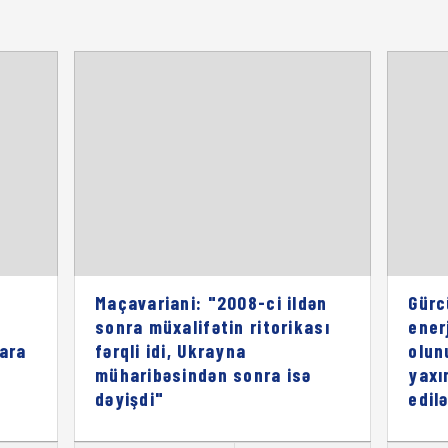
Maçavariani: "2008-ci ildən
Gürc
sonra müxalifətin ritorikası
enerj
lara
fərqli idi, Ukrayna
olun
müharibəsindən sonra isə
yaxı
dəyişdi"
edil