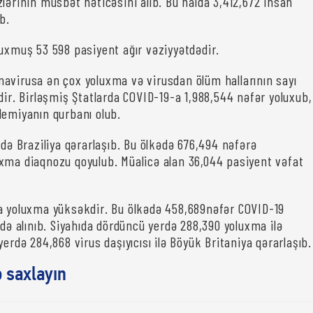
lərinin müsbət nəticəsini alıb. Bu halda 3,412,672 insan
b.
luxmuş 53 598 pasiyent ağır vəziyyətdədir.
avirusa ən çox yoluxma və virusdan ölüm hallarının sayı
dir. Birləşmiş Ştatlarda COVID-19-a 1,988,544 nəfər yoluxub,
demiyanın qurbanı olub.
rdə Braziliya qərarlaşıb. Bu ölkədə 676,494 nəfərə
xma diaqnozu qoyulub. Müalicə alan 36,044 pasiyent vəfat
a yoluxma yüksəkdir. Bu ölkədə 458,689nəfər COVID-19
ydə alınıb. Siyahıda dördüncü yerdə 288,390 yoluxma ilə
yerdə 284,868 virus daşıyıcısı ilə Böyük Britaniya qərarlaşıb.
ə saxlayın