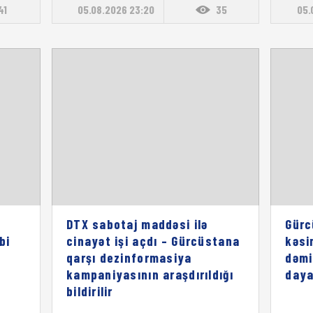
41
05.08.2026 23:20
35
05.
DTX sabotaj maddəsi ilə
Gürc
bi
cinayət işi açdı – Gürcüstana
kəsi
qarşı dezinformasiya
dəmi
kampaniyasının araşdırıldığı
daya
bildirilir