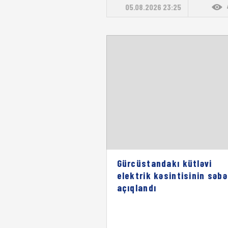
05.08.2026 23:25
Gürcüstandakı kütləvi
elektrik kəsintisinin səbə
açıqlandı