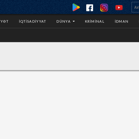
YYƏT
İQTISADIYYAT
DÜNYA
KRIMINAL
İDMAN