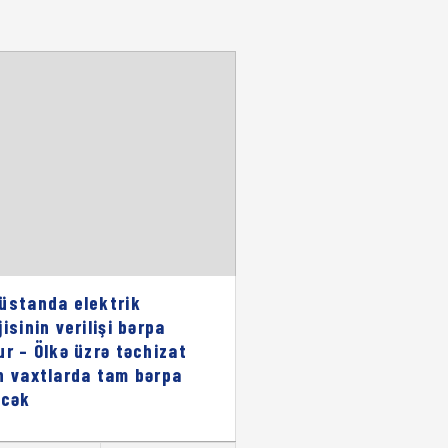
üstanda elektrik
isinin verilişi bərpa
ur – Ölkə üzrə təchizat
n vaxtlarda tam bərpa
əcək