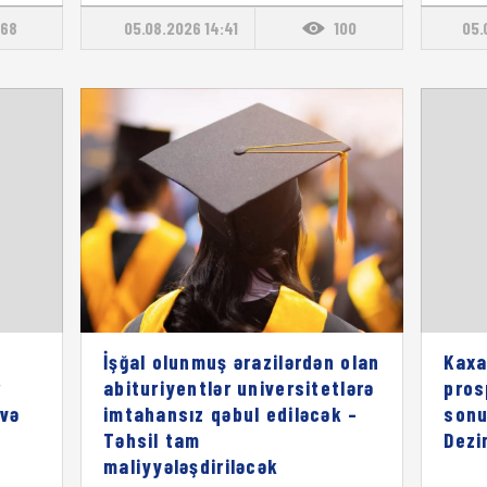
68
05.08.2026 14:41
100
05.
İşğal olunmuş ərazilərdən olan
Kaxa
r
abituriyentlər universitetlərə
pros
 və
imtahansız qəbul ediləcək –
sonu
Təhsil tam
Dezi
maliyyələşdiriləcək