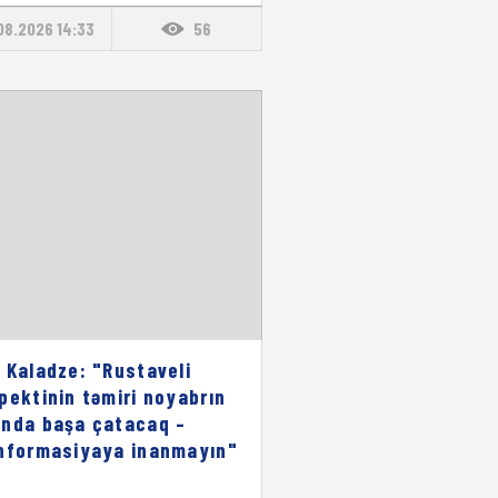
08.2026 14:33
56
 Kaladze: "Rustaveli
pektinin təmiri noyabrın
nda başa çatacaq –
nformasiyaya inanmayın"