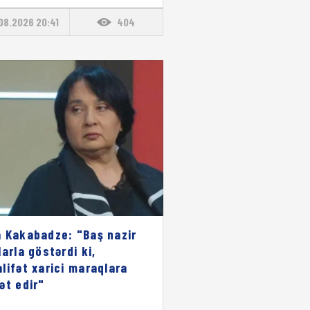
08.2026 20:41
404
 Kakabadze: "Baş nazir
larla göstərdi ki,
lifət xarici maraqlara
ət edir"