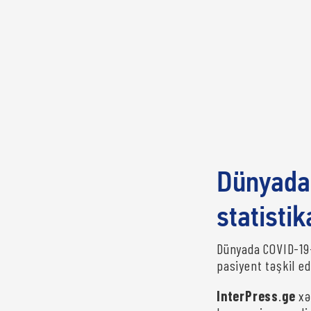
Dünyada 
statistik
Dünyada COVID-19-
pasiyent təşkil ed
InterPress
.
ge
xə