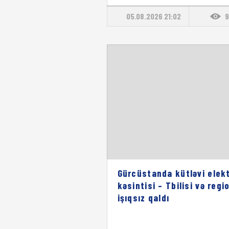
05.08.2026 21:02
9
Gürcüstanda kütləvi elekt
kəsintisi – Tbilisi və regi
işıqsız qaldı