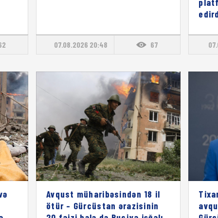
plat
edird
62
07.08.2026 20:48
67
07.
və
Avqust müharibəsindən 18 il
Tixa
ötür – Gürcüstan ərazisinin
avqu
a
20 faizi hələ də Rusiya işğalı
Gürc