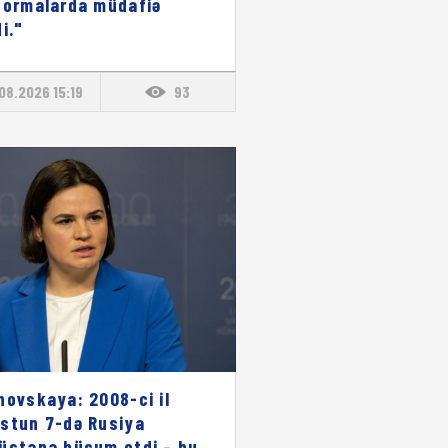
formalarda müdafiə
i."
08.2026 15:19
93
novskaya: 2008-ci il
stun 7-də Rusiya
üstana hücum etdi – bu,