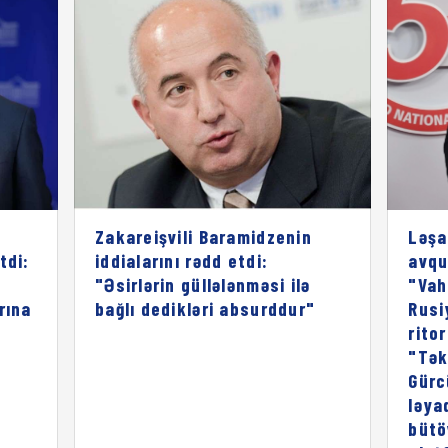
Zakareişvili Baramidzenin
Ləşa
tdi:
iddialarını rədd etdi:
avqu
"Əsirlərin güllələnməsi ilə
"Vah
rına
bağlı dedikləri absurddur"
Rusi
rito
"Tək
Gürc
ləya
bütö