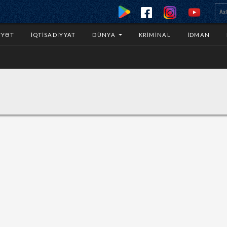
YYƏT
İQTISADIYYAT
DÜNYA
KRIMINAL
İDMAN