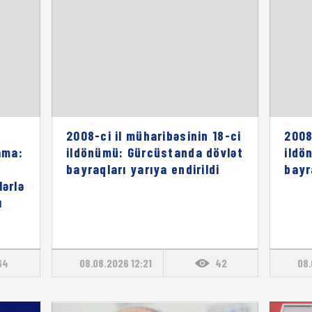
2008-ci il müharibəsinin 18-ci
2008
ama:
ildönümü: Gürcüstanda dövlət
ildö
bayraqları yarıya endirildi
bayr
lərlə
ı
64
08.08.2026 12:21
42
08.