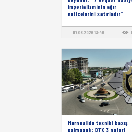
imperializminin ağır
nəticələrini xatırladır"
07.08.2026 13:46
Marneulidə texniki baxış
qalmaqalı: DTX 3 nəfəri