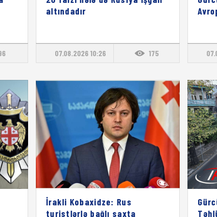
altındadır
Avro
96
07.08.2026 10:26
175
07.
İrakli Kobaxidze: Rus
Gürc
turistlərlə bağlı saxta
Təhl