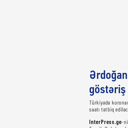
Ərdoğan 
göstəriş
Türkiyədə korona
saatı tətbiq edilə
InterPress.ge
-n