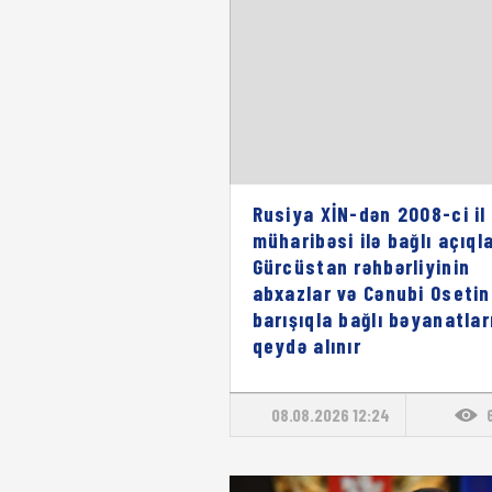
Rusiya XİN-dən 2008-ci il
müharibəsi ilə bağlı açıql
Gürcüstan rəhbərliyinin
abxazlar və Cənubi Osetin
barışıqla bağlı bəyanatlar
qeydə alınır
08.08.2026 12:24