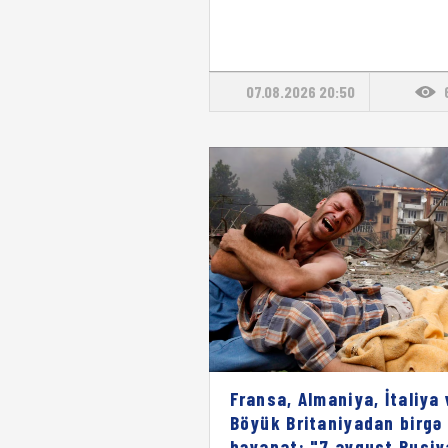
07.08.2026 20:50
Fransa, Almaniya, İtaliya 
Böyük Britaniyadan birgə
bəyanat: "7 avqust Rusiy