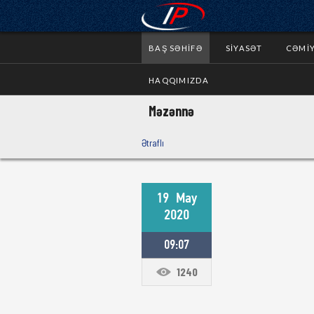
BAŞ SƏHIFƏ
SIYASƏT
CƏMI
HAQQIMIZDA
Məzənnə
Ətraflı
19
May
2020
09:07
1240