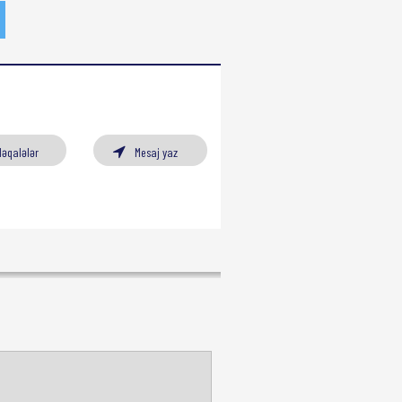
Məqalələr
Mesaj yaz