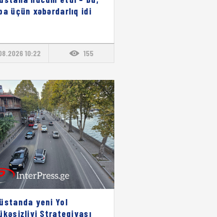
pa üçün xəbərdarlıq idi
08.2026 10:22
155
üstanda yeni Yol
ükəsizliyi Strategiyası