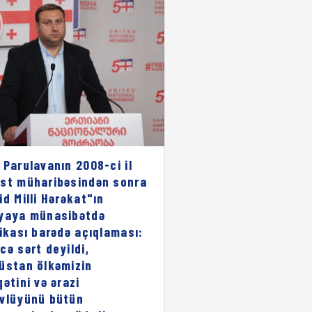
 Parulavanın 2008-ci il
st müharibəsindən sonra
id Milli Hərəkat"ın
yaya münasibətdə
rikası barədə açıqlaması:
cə sərt deyildi,
üstan ölkəmizin
qətini və ərazi
vlüyünü bütün