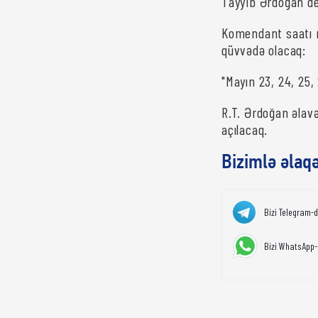
Tayyib Ərdoğan de
Komendant saatı 
qüvvədə olacaq:
"Mayın 23, 24, 25,
R.T. Ərdoğan əlav
açılacaq.
Bizimlə əlaq
Bizi Telegram-
Bizi WhatsApp-