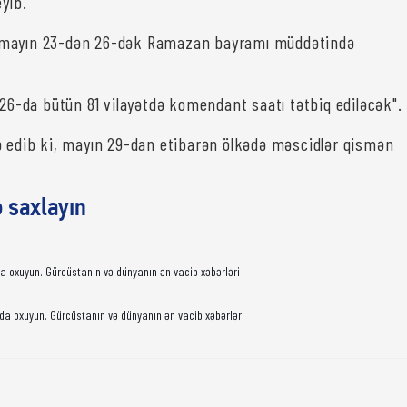
yib.
mayın 23-dən 26-dək Ramazan bayramı müddətində
 26-da bütün 81 vilayətdə komendant saatı tətbiq ediləcək".
ə edib ki, mayın 29-dan etibarən ölkədə məscidlər qismən
ə saxlayın
da oxuyun. Gürcüstanın və dünyanın ən vacib xəbərləri
da oxuyun. Gürcüstanın və dünyanın ən vacib xəbərləri