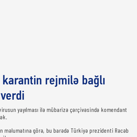
karantin rejmilə bağlı
 verdi
virusun yayılması ilə mübarizə çərçivəsində komendant
cək.
in məlumatına görə, bu barədə Türkiyə prezidenti Rəcəb