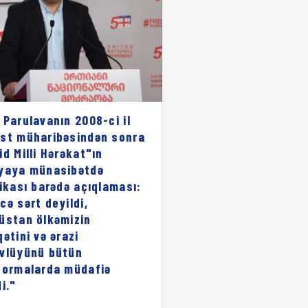
 Parulavanın 2008-ci il
st müharibəsindən sonra
id Milli Hərəkat"ın
yaya münasibətdə
rikası barədə açıqlaması:
cə sərt deyildi,
üstan ölkəmizin
qətini və ərazi
vlüyünü bütün
formalarda müdafiə
i."