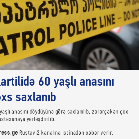
rtilidə 60 yaşlı anasını
xs saxlanıb
yaşlı anasını döydüyünə görə saxlanılıb, zərərçəkən çox
stəxanaya yerləşdirilib.
ress
.
ge
Rustavi2 kanalına istinadən xəbər verir.