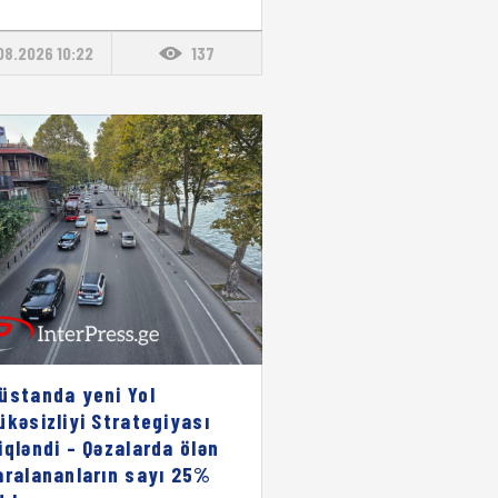
08.2026 10:22
137
üstanda yeni Yol
ükəsizliyi Strategiyası
iqləndi – Qəzalarda ölən
aralananların sayı 25%