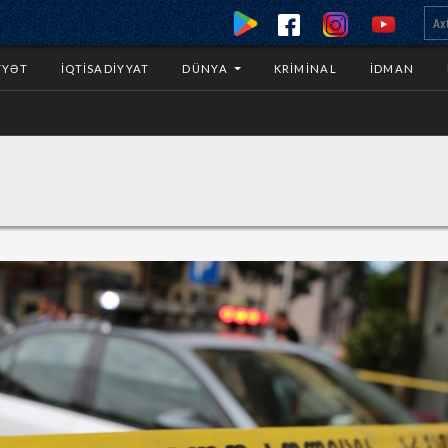
YYƏT
İQTISADIYYAT
DÜNYA
KRIMINAL
İDMAN