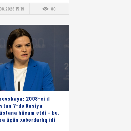
08.2026 15:19
80
novskaya: 2008-ci il
stun 7-də Rusiya
üstana hücum etdi – bu,
pa üçün xəbərdarlıq idi