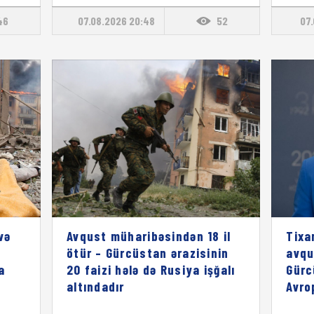
46
07.08.2026 20:48
52
07.
və
Avqust müharibəsindən 18 il
Tixa
ötür – Gürcüstan ərazisinin
avqu
a
20 faizi hələ də Rusiya işğalı
Gürc
altındadır
Avro