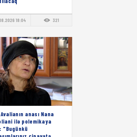
dılacaq
08.2026 18:04
321
 Avalianın anası Nana
oliani ilə polemikaya
i: "Bugünkü
aşımlarınız cinayətə