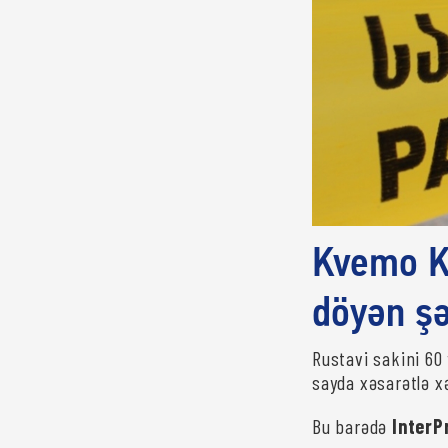
Kvemo Ka
döyən şə
Rustavi sakini 60 
sayda xəsarətlə xə
Bu barədə
InterP