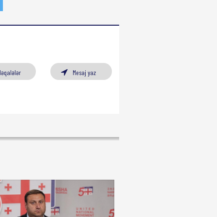
Məqalələr
Mesaj yaz