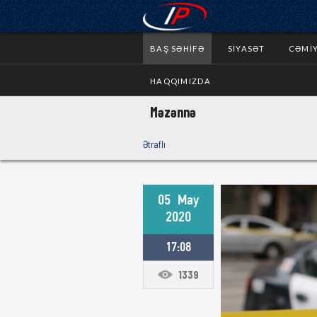
BAŞ SƏHIFƏ
SIYASƏT
CƏMI
HAQQIMIZDA
Məzənnə
Ətraflı
05
May
2020
17:08
1339