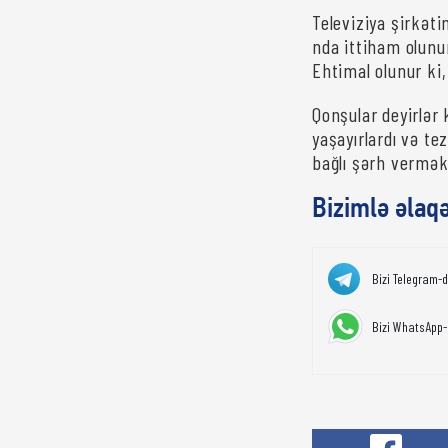
Televiziya şirkəti
nda ittiham olun
Ehtimal olunur ki,
Qonşular deyirlər 
yaşayırlardı və te
bağlı şərh vermək
Bizimlə əlaq
Bizi Telegram-
Bizi WhatsApp-