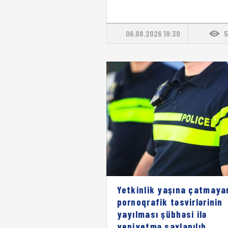
06.08.2026 19:30
5
Yetkinlik yaşına çatmaya
pornoqrafik təsvirlərinin
yayılması şübhəsi ilə
yeniyetmə saxlanılıb