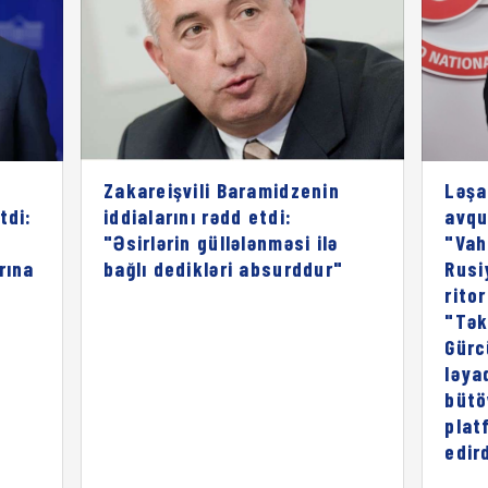
Zakareişvili Baramidzenin
Ləşa
tdi:
iddialarını rədd etdi:
avqu
"Əsirlərin güllələnməsi ilə
"Vah
rına
bağlı dedikləri absurddur"
Rusi
rito
"Tək
Gürc
ləya
bütö
plat
edird