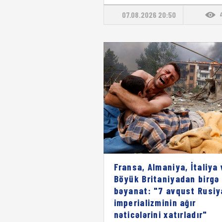
07.08.2026 20:50
Fransa, Almaniya, İtaliya 
Böyük Britaniyadan birgə
bəyanat: "7 avqust Rusiy
imperializminin ağır
nəticələrini xatırladır"