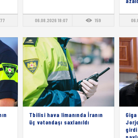
azal
77
06.08.2026 18:07
159
06.
nın
Tbilisi hava limanında İranın
Giga
üç vətəndaşı saxlanıldı
Jorj
gird
payl