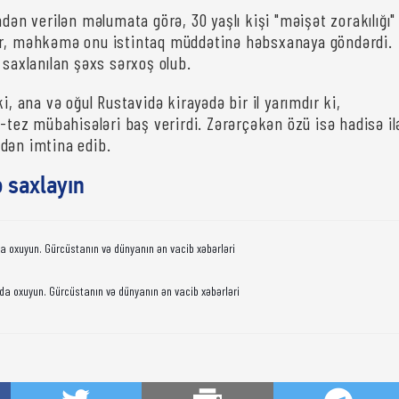
ndən verilən məlumata görə, 30 yaşlı kişi "məişət zorakılığı"
ur, məhkəmə onu istintaq müddətinə həbsxanaya göndərdi.
 saxlanılan şəxs sərxoş olub.
ki, ana və oğul Rustavidə kirayədə bir il yarımdır ki,
z-tez mübahisələri baş verirdi. Zərərçəkən özü isə hadisə il
dən imtina edib.
ə saxlayın
da oxuyun. Gürcüstanın və dünyanın ən vacib xəbərləri
da oxuyun. Gürcüstanın və dünyanın ən vacib xəbərləri