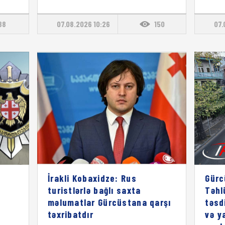
88
07.08.2026 10:26
150
07.
İrakli Kobaxidze: Rus
Gürc
turistlərlə bağlı saxta
Təhl
məlumatlar Gürcüstana qarşı
təsd
təxribatdır
və y