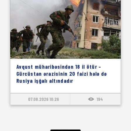
Avqust müharibəsindən 18 il ötür –
Gürcüstan ərazisinin 20 faizi hələ də
Rusiya işğalı altındadır
07.08.2026 10:26
194