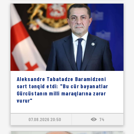
Aleksandre Tabatadze Baramidzeni
sərt tənqid etdi: "Bu cür bəyanatlar
Gürcüstanın milli maraqlarına zərər
vurur"
07.08.2026 20:50
74