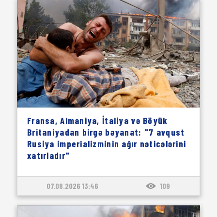
Fransa, Almaniya, İtaliya və Böyük
Britaniyadan birgə bəyanat: "7 avqust
Rusiya imperializminin ağır nəticələrini
xatırladır"
07.08.2026 13:46
109