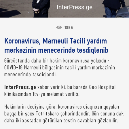
1895
Koronavirus, Marneuli Təcili yardım
mərkəzinin menecerində təsdiqlənib
Gürcüstanda daha bir həkim koronavirusa yoluxdu -
COVID-19 Marneuli bölgəsinin təcili yardım mərkəzinin
menecerində təsdiqləndi.
InterPress
.
ge
xəbər verir ki, bu barədə Geo Hospital
klinikasından 1tv-yə məlumat verilib.
Həkimlərin dediyinə görə, koronavirus diaqnozu qoyulan
başqa bir şəxs Tetritskaro şəhərindəndir. Gün sonuna dək
daha iki xəstədən götürülən testin cavabları gözlənilir.