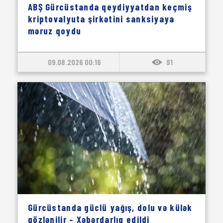
ABŞ Gürcüstanda qeydiyyatdan keçmiş
kriptovalyuta şirkətini sanksiyaya
məruz qoydu
09.08.2026 00:16
91
Gürcüstanda güclü yağış, dolu və külək
gözlənilir – Xəbərdarlıq edildi