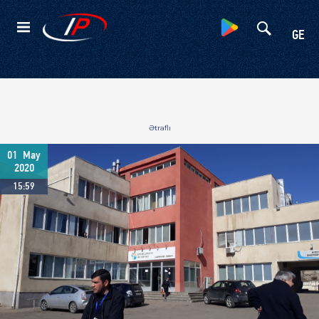
Kateqoriyalar
GE
Ətraflı
01
May
2020
15:59