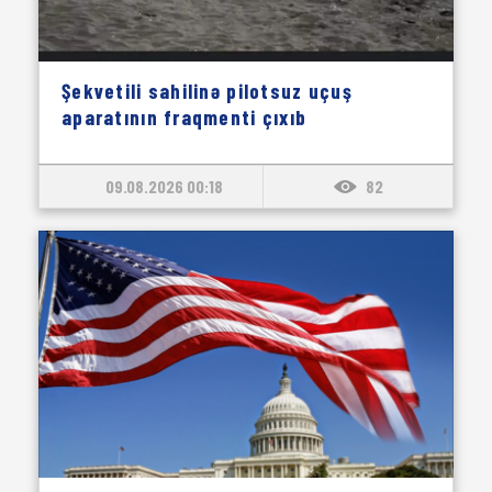
Şekvetili sahilinə pilotsuz uçuş
aparatının fraqmenti çıxıb
09.08.2026 00:18
82