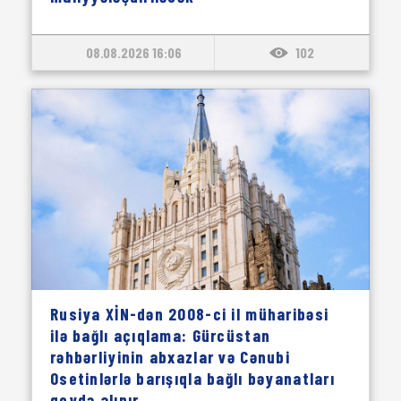
08.08.2026 16:06
102
Rusiya XİN-dən 2008-ci il müharibəsi
ilə bağlı açıqlama: Gürcüstan
rəhbərliyinin abxazlar və Cənubi
Osetinlərlə barışıqla bağlı bəyanatları
qeydə alınır