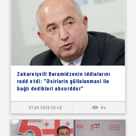
Zakareişvili Baramidzenin iddialarını
rədd etdi: "Əsirlərin güllələnməsi ilə
bağlı dedikləri absurddur"
07.08.2026 20:48
84