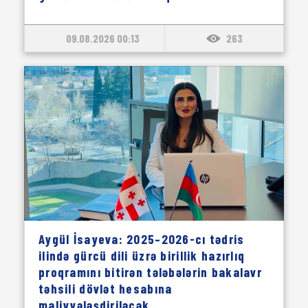
09.08.2026 00:13
263
Aygül İsayeva: 2025–2026-cı tədris
ilində gürcü dili üzrə birillik hazırlıq
proqramını bitirən tələbələrin bakalavr
təhsili dövlət hesabına
maliyyələşdiriləcək