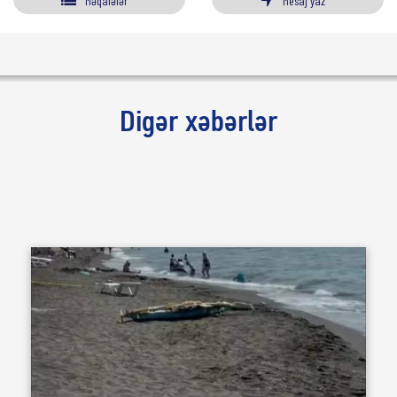
Məqalələr
Mesaj yaz
Digər xəbərlər