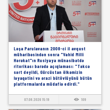
Ləşa Parulavanın 2008-ci il avqust
müharibəsindən sonra "Vahid Milli
Hərəkat"ın Rusiyaya münasibətdə
ritorikası barədə açıqlaması: "Təkcə
sərt deyildi, Gürcüstan ölkəmizin
ləyaqətini və ərazi bütövlüyünü bütün
platformalarda müdafiə edirdi."
07.08.2026 15:19
109