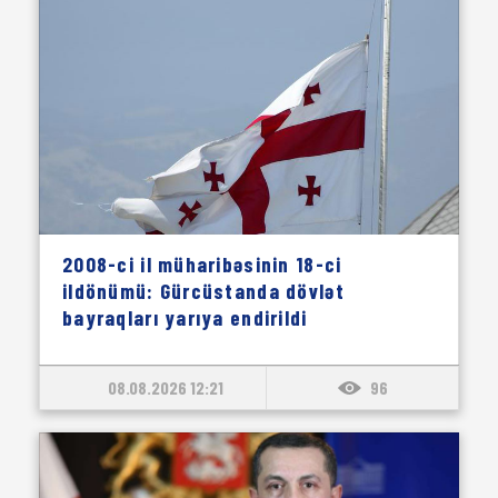
2008-ci il müharibəsinin 18-ci
ildönümü: Gürcüstanda dövlət
bayraqları yarıya endirildi
08.08.2026 12:21
96