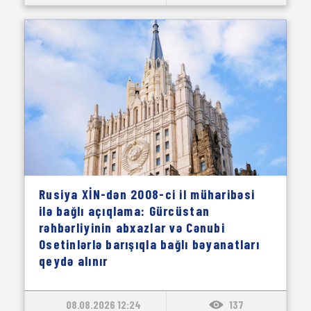
Rusiya XİN-dən 2008-ci il müharibəsi
ilə bağlı açıqlama: Gürcüstan
rəhbərliyinin abxazlar və Cənubi
Osetinlərlə barışıqla bağlı bəyanatları
qeydə alınır
08.08.2026 12:24
137