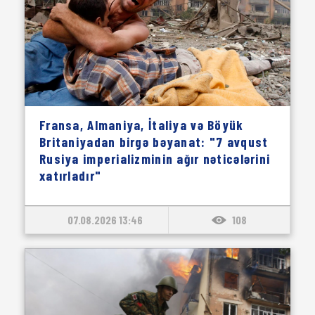
Fransa, Almaniya, İtaliya və Böyük
Britaniyadan birgə bəyanat: "7 avqust
Rusiya imperializminin ağır nəticələrini
xatırladır"
07.08.2026 13:46
108