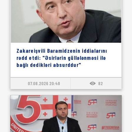
Zakareişvili Baramidzenin iddialarını
rədd etdi: "Əsirlərin güllələnməsi ilə
bağlı dedikləri absurddur"
07.08.2026 20:48
82