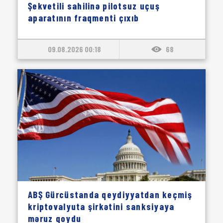
Şekvetili sahilinə pilotsuz uçuş
aparatının fraqmenti çıxıb
09.08.2026 00:18
68
ABŞ Gürcüstanda qeydiyyatdan keçmiş
kriptovalyuta şirkətini sanksiyaya
məruz qoydu