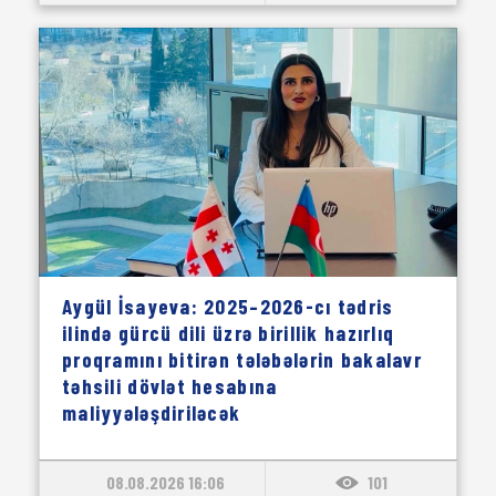
Aygül İsayeva: 2025–2026-cı tədris
ilində gürcü dili üzrə birillik hazırlıq
proqramını bitirən tələbələrin bakalavr
təhsili dövlət hesabına
maliyyələşdiriləcək
08.08.2026 16:06
101