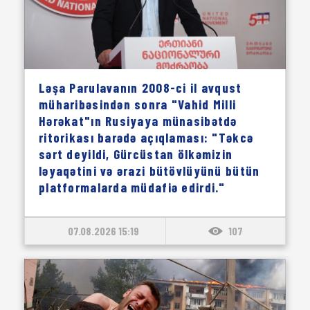
Ləşa Parulavanın 2008-ci il avqust
müharibəsindən sonra "Vahid Milli
Hərəkat"ın Rusiyaya münasibətdə
ritorikası barədə açıqlaması: "Təkcə
sərt deyildi, Gürcüstan ölkəmizin
ləyaqətini və ərazi bütövlüyünü bütün
platformalarda müdafiə edirdi."
07.08.2026 15:19
107