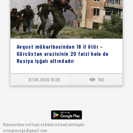
Avqust müharibəsindən 18 il ötür –
Gürcüstan ərazisinin 20 faizi hələ də
Rusiya işğalı altındadır
07.08.2026 10:26
192
Məlumatdan istifadə etdikdə istinad mütləqdir.
interpressge@gmail.com