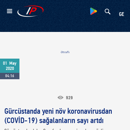
Kateqoriyalar
GE
Ətraflı
01
May
2020
04:16
929
Gürcüstanda yeni növ koronavirusdan
(COVİD-19) sağalanların sayı artdı