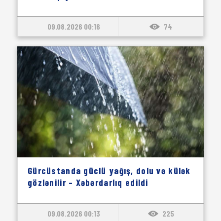
09.08.2026 00:16
74
Gürcüstanda güclü yağış, dolu və külək
gözlənilir – Xəbərdarlıq edildi
09.08.2026 00:13
225