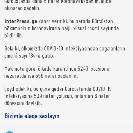
Gürcüstanda daha 6 nəfər koronavirusdan müalicə
olunaraq sağalıb.
InterPress
.
ge
xəbər verir ki, bu barədə Gürcüstan
hökumətinin koronavirusla bağlı xüsusi rəsmi saytında
bildirilib.
Belə ki, ölkəmizdə COVID-19 infeksiyasından sağalanların
ümumi sayı 184-ə çatıb.
Məlumata görə, ölkədə karantində 5243, stasionar
nəzarətdə isə 550 nəfər saxlanılır.
Qeyd edək ki, bu günə qədər Gürcüstanda COVID-19
infeksiyasına 539 nəfər yoluxub, onlardan 6 nəfər
dünyasını dəyişib.
Bizimlə əlaqə saxlayın