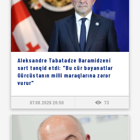
Aleksandre Tabatadze Baramidzeni
sərt tənqid etdi: "Bu cür bəyanatlar
Gürcüstanın milli maraqlarına zərər
vurur"
07.08.2026 20:50
73