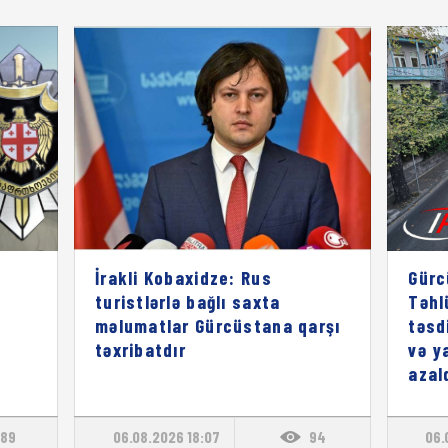
İrakli Kobaxidze: Rus
Gürc
turistlərlə bağlı saxta
Təhl
məlumatlar Gürcüstana qarşı
təsd
təxribatdır
və y
azal
89
06.08.2026 18:07
94
06.