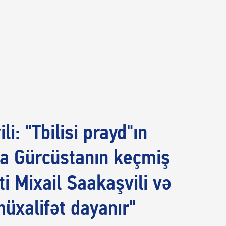
li: "Tbilisi prayd"ın
a Gürcüstanın keçmiş
ti Mixail Saakaşvili və
müxalifət dayanır"