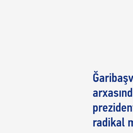
Ğaribaşvi
arxasınd
preziden
radikal 