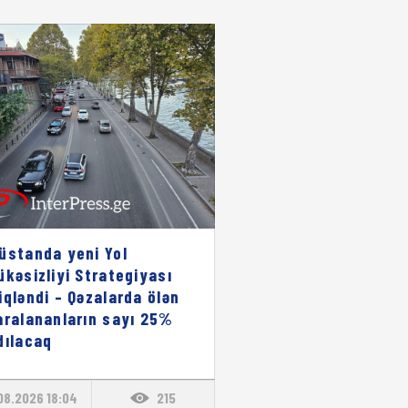
üstanda yeni Yol
ükəsizliyi Strategiyası
iqləndi – Qəzalarda ölən
aralananların sayı 25%
dılacaq
08.2026 18:04
215