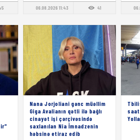
45
06.08.2026 11:43
41
06.
Nana Jorjoliani gənc müəllim
Tbil
Giga Avalianın qətli ilə bağlı
saat
cinayət işi çərçivəsində
Yoll
ir"
saxlanılan Nia İmnadzenin
həbsinə etiraz edib