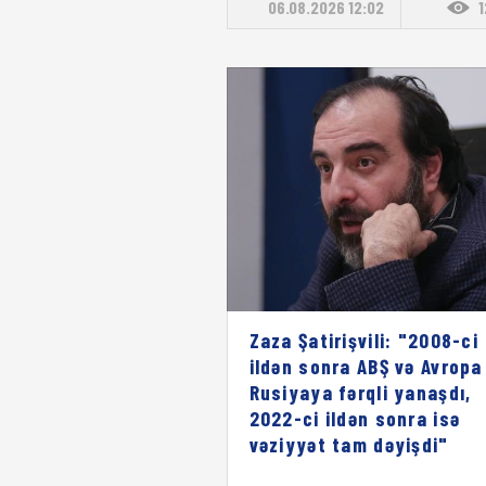
06.08.2026 12:02
Zaza Şatirişvili: "2008-ci
ildən sonra ABŞ və Avropa
Rusiyaya fərqli yanaşdı,
2022-ci ildən sonra isə
vəziyyət tam dəyişdi"