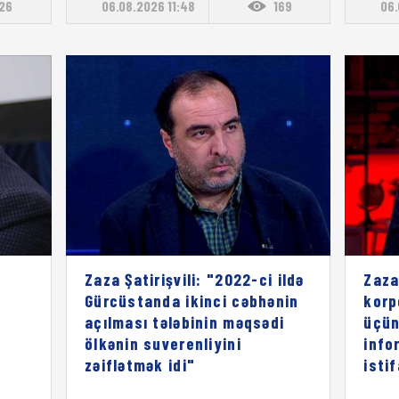
126
06.08.2026 11:48
169
06.
Zaza Şatirişvili: "2022-ci ildə
Zaza
Gürcüstanda ikinci cəbhənin
korp
açılması tələbinin məqsədi
üçün
ölkənin suverenliyini
info
zəiflətmək idi"
isti