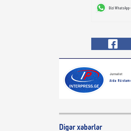
Bizi WhatsApp-
Jurnalist
Aidə Rüstəm
Digər xəbərlər