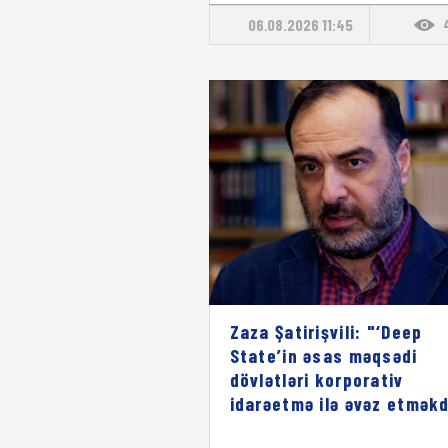
06.08.2026 11:45
Zaza Şatirişvili: "‘Deep
State’in əsas məqsədi
dövlətləri korporativ
idarəetmə ilə əvəz etməkd