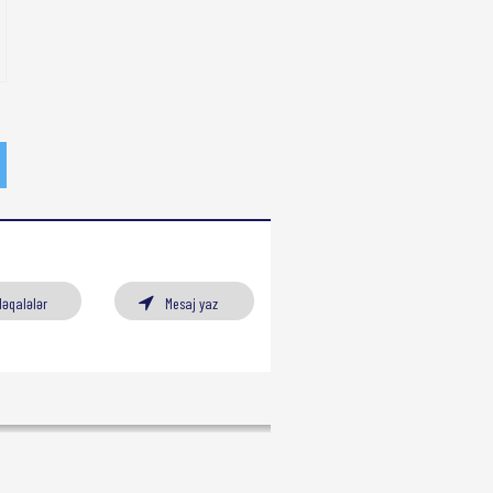
Məqalələr
Mesaj yaz