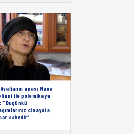
 Avalianın anası Nana
oliani ilə polemikaya
i: "Bugünkü
aşımlarınız cinayətə
bər səhvdir"