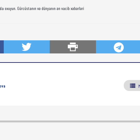
da oxuyun. Gürcüstanın və dünyanın ən vacib xəbərləri
ova