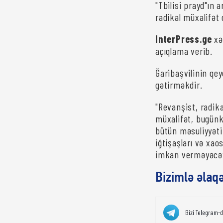
"Tbilisi prayd"ın 
radikal müxalifət 
InterPress.ge
xə
açıqlama verib.
Ğaribaşvilinin qey
gətirməkdir.
"Revanşist, radika
müxalifət, bugünkü
bütün məsuliyyəti
iğtişaşları və xao
imkan verməyəcəyi
Bizimlə əlaq
Bizi Telegram-