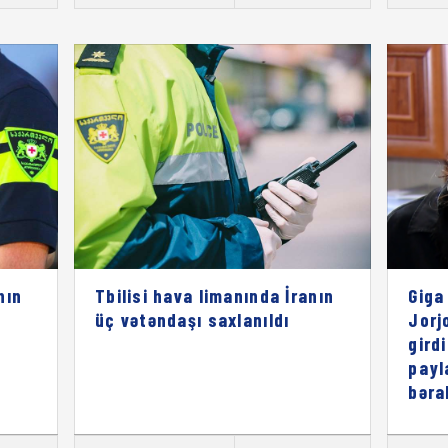
nın
Tbilisi hava limanında İranın
Giga
üç vətəndaşı saxlanıldı
Jorj
gird
payl
bəra