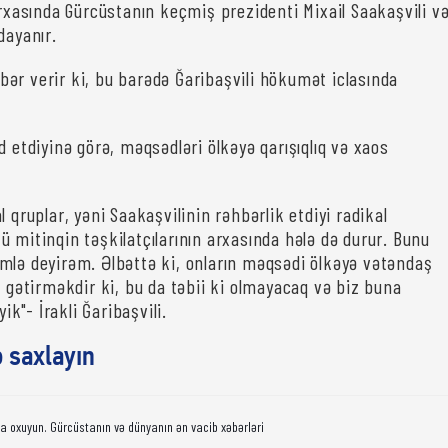
arxasında Gürcüstanın keçmiş prezidenti Mixail Saakaşvili v
dayanır.
bər verir ki, bu barədə Ğaribaşvili hökumət iclasında
d etdiyinə görə, məqsədləri ölkəyə qarışıqlıq və xaos
l qruplar, yəni Saakaşvilinin rəhbərlik etdiyi radikal
 mitinqin təşkilatçılarının arxasında hələ də durur. Bunu
mlə deyirəm. Əlbəttə ki, onların məqsədi ölkəyə vətəndaş
s gətirməkdir ki, bu da təbii ki olmayacaq və biz buna
k"- İrakli Ğaribaşvili.
ə saxlayın
da oxuyun. Gürcüstanın və dünyanın ən vacib xəbərləri