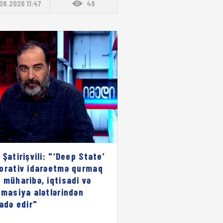
08.2026 11:47
49
 Şatirişvili: "‘Deep State’
orativ idarəetmə qurmaq
 müharibə, iqtisadi və
rmasiya alətlərindən
fadə edir"