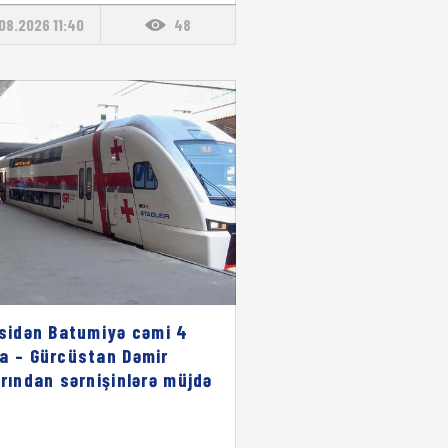
08.2026 11:40
48
isidən Batumiyə cəmi 4
a – Gürcüstan Dəmir
arından sərnişinlərə müjdə