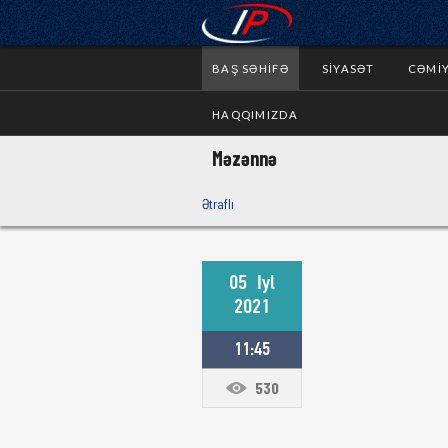
BAŞ SƏHIFƏ
SIYASƏT
CƏMI
HAQQIMIZDA
Məzənnə
Ətraflı
05
Iyl
2021
11:45
530