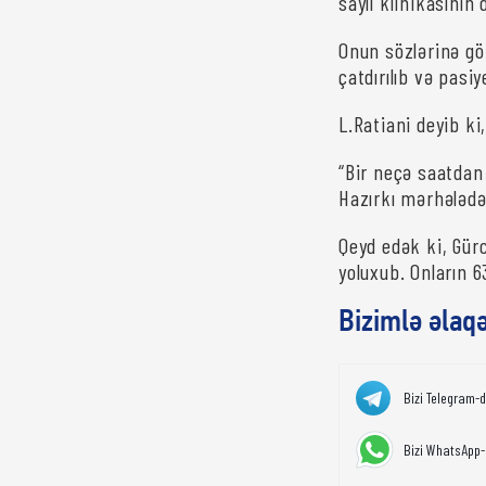
saylı klinikasının 
Onun sözlərinə gö
çatdırılıb və pasi
L.Ratiani deyib ki
“Bir neçə saatdan 
Hazırkı mərhələdə 
Qeyd edək ki, Gür
yoluxub. Onların 6
Bizimlə əlaq
Bizi Telegram-
Bizi WhatsApp-