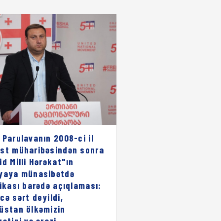
 Parulavanın 2008-ci il
st müharibəsindən sonra
id Milli Hərəkat"ın
yaya münasibətdə
rikası barədə açıqlaması:
cə sərt deyildi,
üstan ölkəmizin
qətini və ərazi