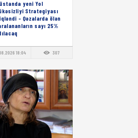
üstanda yeni Yol
ükəsizliyi Strategiyası
iqləndi – Qəzalarda ölən
aralananların sayı 25%
dılacaq
08.2026 18:04
307