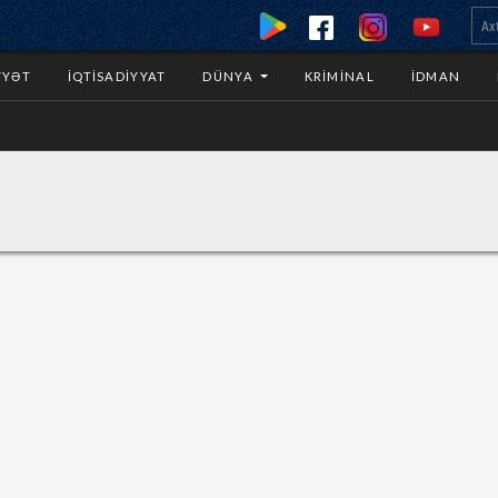
YYƏT
İQTISADIYYAT
DÜNYA
KRIMINAL
İDMAN