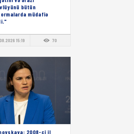
vlüyünü bütün
formalarda müdafiə
i."
08.2026 15:19
70
novskaya: 2008-ci il