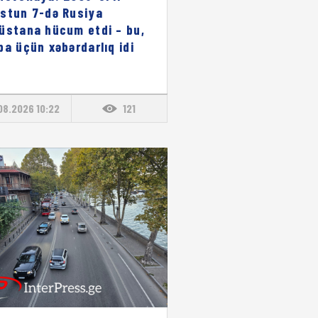
stun 7-də Rusiya
üstana hücum etdi – bu,
pa üçün xəbərdarlıq idi
08.2026 10:22
121