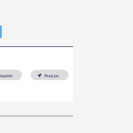
Məqalələr
Mesaj yaz