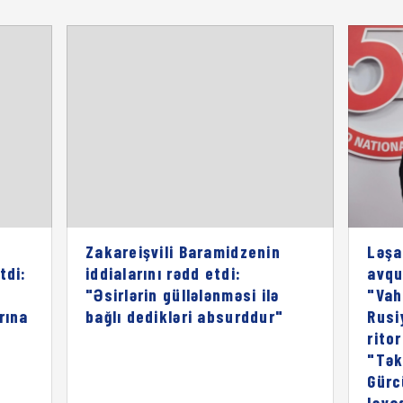
Zakareişvili Baramidzenin
Ləşa
tdi:
iddialarını rədd etdi:
avqu
"Əsirlərin güllələnməsi ilə
"Vah
rına
bağlı dedikləri absurddur"
Rusi
rito
"Tək
Gürc
ləya