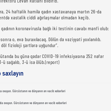
direktoru Levan Ratiani bildirib.
rə, 24 həftəlik hamilə qadın xəstəxanaya martın 26-da
yentdə xəstəlik ciddi ağırlaşmalar olmadan keçib.
, qadının koronavirusla bağlı iki testinin cavabı mənfi olub:
sonra o, evə buraxılacaq. Dölün də vəziyyəti yoxlanılıb.
döl fizioloji şərtlərə uyğundur”.
cütanda bu günə qədər COVID-19 infeksiyasına 252 nəfər
3-ü sağalıb, 3-ü isə ölüb.(report)
ə saxlayın
da oxuyun. Gürcüstanın və dünyanın ən vacib xəbərləri
da oxuyun. Gürcüstanın və dünyanın ən vacib xəbərləri