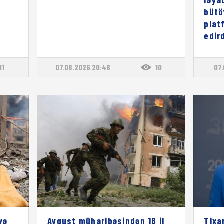
bütö
plat
edird
11
07.08.2026 20:48
10
07.
və
Avqust müharibəsindən 18 il
Tixa