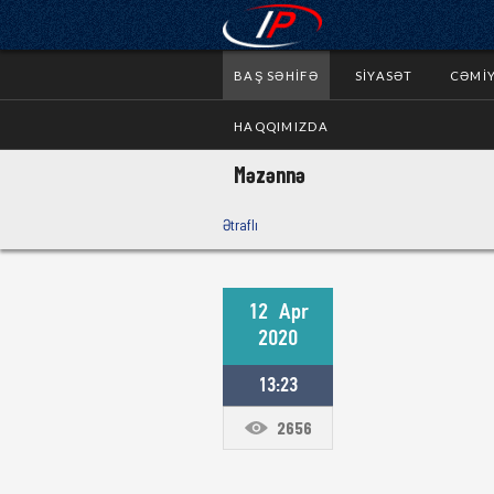
BAŞ SƏHIFƏ
SIYASƏT
CƏMI
HAQQIMIZDA
Məzənnə
Ətraflı
12
Apr
2020
13:23
2656