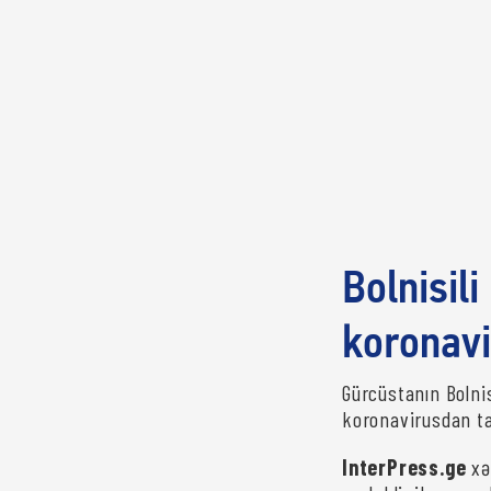
Bolnisil
koronavi
Gürcüstanın Bolni
koronavirusdan ta
InterPress.ge
xəb