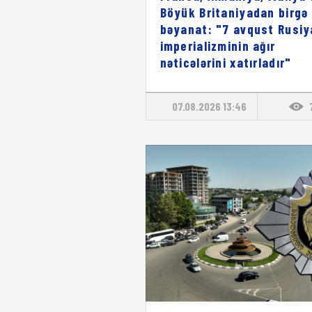
Böyük Britaniyadan birgə
bəyanat: "7 avqust Rusiy
imperializminin ağır
nəticələrini xatırladır"
07.08.2026 13:46