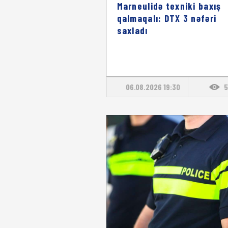
Marneulidə texniki baxış
qalmaqalı: DTX 3 nəfəri
saxladı
06.08.2026 19:30
5