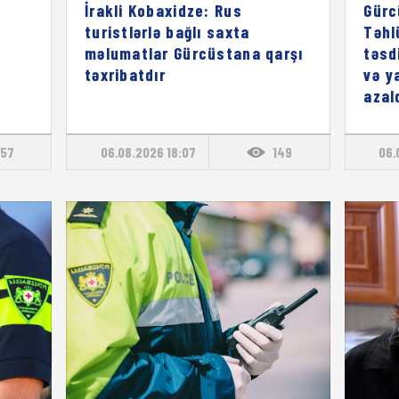
İrakli Kobaxidze: Rus
Gürc
turistlərlə bağlı saxta
Təhl
məlumatlar Gürcüstana qarşı
təsd
təxribatdır
və y
azal
57
06.08.2026 18:07
149
06.