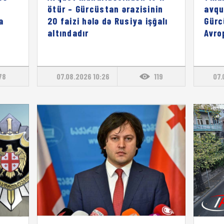
ötür – Gürcüstan ərazisinin
avqu
a
20 faizi hələ də Rusiya işğalı
Gürc
altındadır
Avro
78
07.08.2026 10:26
119
07.