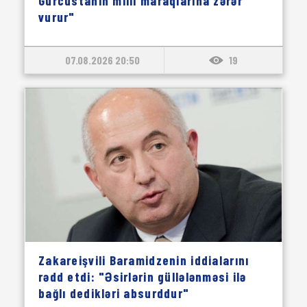
Gürcüstanın milli maraqlarına zərər
vurur"
07.08.2026 20:50
19
Zakareişvili Baramidzenin iddialarını
rədd etdi: "Əsirlərin güllələnməsi ilə
bağlı dedikləri absurddur"