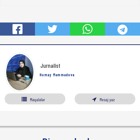
Jurnalist
Humay Məmmədova
Məqalələr
Mesaj yaz