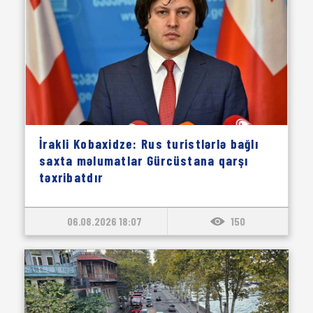
İrakli Kobaxidze: Rus turistlərlə bağlı
saxta məlumatlar Gürcüstana qarşı
təxribatdır
06.08.2026 18:07
150