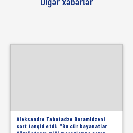
Digər xəbərlər
Aleksandre Tabatadze Baramidzeni
sərt tənqid etdi: "Bu cür bəyanatlar