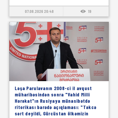
07.08.2026 20:48
19
Ləşa Parulavanın 2008-ci il avqust
müharibəsindən sonra "Vahid Milli
Hərəkat"ın Rusiyaya münasibətdə
ritorikası barədə açıqlaması: "Təkcə
sərt deyildi, Gürcüstan ölkəmizin