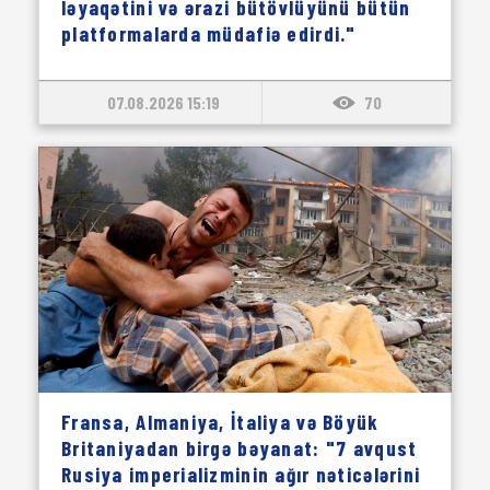
ləyaqətini və ərazi bütövlüyünü bütün
platformalarda müdafiə edirdi."
07.08.2026 15:19
70
Fransa, Almaniya, İtaliya və Böyük
Britaniyadan birgə bəyanat: "7 avqust
Rusiya imperializminin ağır nəticələrini