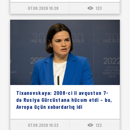
07.08.2026 10:26
123
Tixanovskaya: 2008-ci il avqustun 7-
də Rusiya Gürcüstana hücum etdi – bu,
Avropa üçün xəbərdarlıq idi
07.08.2026 10:22
122