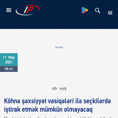
Kateqoriyalar
GE
Ətraflı
11
May
2021
08:44
448
Köhnə şəxsiyyət vəsiqələri ilə seçkilərdə
iştirak etmək mümkün olmayacaq