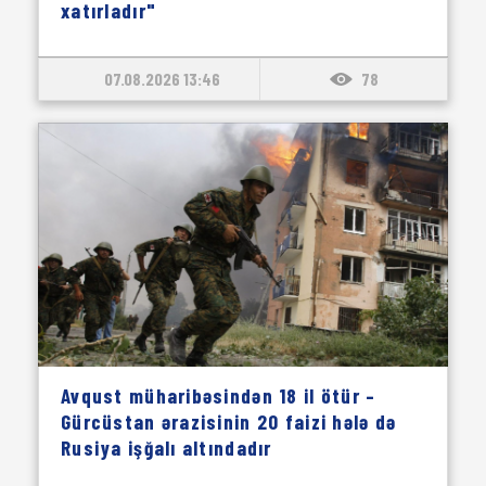
xatırladır"
07.08.2026 13:46
78
Avqust müharibəsindən 18 il ötür –
Gürcüstan ərazisinin 20 faizi hələ də
Rusiya işğalı altındadır