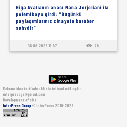
Giga Avalianın anası Nana Jorjoliani ilə
polemikaya girdi: "Bugünkü
paylaşımlarınız cinayətə bərabər
səhvdir"
06.08.2026 11:47
78
Məlumatdan istifadə etdikdə istinad mütləqdir.
interpressge@gmail.com
Development of site
InterPress Group
© InterPress 2019-2026