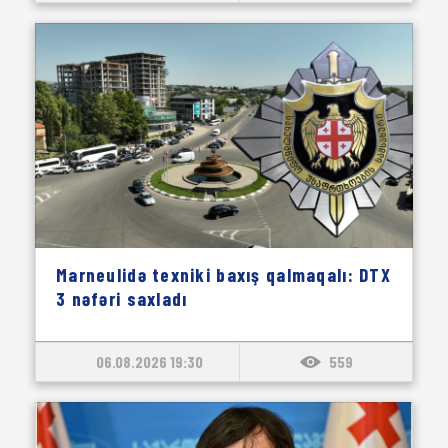
Marneulidə texniki baxış qalmaqalı: DTX
3 nəfəri saxladı
06.08.2026 19:30
559