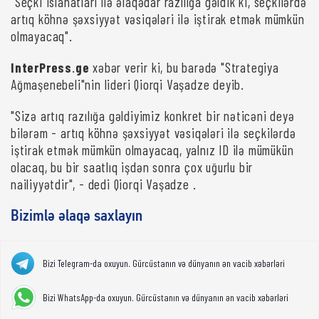
"Seçki islahatları ilə əlaqədar razılığa gəldik ki, seçkilərdə
artıq köhnə şəxsiyyət vəsiqələri ilə iştirak etmək mümkün
olmayacaq".
InterPress
.
ge
xəbər verir ki, bu barədə "Strategiya
Ağmaşenebeli"nin lideri Qiorqi Vaşadze deyib.
"Sizə artıq razılığa gəldiyimiz konkret bir nəticəni deyə
bilərəm - artıq köhnə şəxsiyyət vəsiqələri ilə seçkilərdə
iştirak etmək mümkün olmayacaq, yalnız ID ilə mümükün
olacaq, bu bir saatlıq işdən sonra çox uğurlu bir
nailiyyətdir", - dedi Qiorqi Vaşadze .
Bizimlə əlaqə saxlayın
Bizi Telegram-da oxuyun. Gürcüstanın və dünyanın ən vacib xəbərləri
Bizi WhatsApp-da oxuyun. Gürcüstanın və dünyanın ən vacib xəbərləri