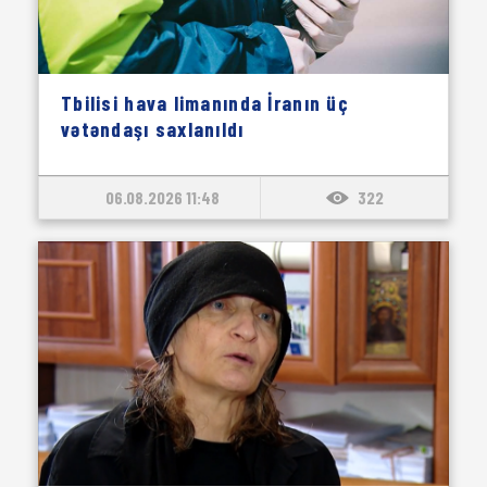
Tbilisi hava limanında İranın üç
vətəndaşı saxlanıldı
06.08.2026 11:48
322