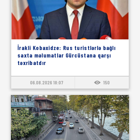
İrakli Kobaxidze: Rus turistlərlə bağlı
saxta məlumatlar Gürcüstana qarşı
təxribatdır
06.08.2026 18:07
150