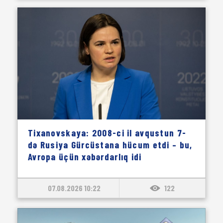
Tixanovskaya: 2008-ci il avqustun 7-
də Rusiya Gürcüstana hücum etdi – bu,
Avropa üçün xəbərdarlıq idi
07.08.2026 10:22
122