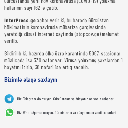
Gürcüstanda yeni növ koronavirusa (COVİD-19) yoluxma
hallarının sayı 162-ə çatıb.
InterPress
.
ge
xəbər verir ki, bu barədə Gürcüstan
hökümətinin koronavirusla mübarizə çərçivəsində
yaratdığı xüsusi internet saytında (stopcov.ge) məlumat
verilib.
Bildirilib ki, hazırda ölkə üzrə karantində 5067, stasionar
müalicədə isə 330 nəfər var. Virusa yoluxmuş şəxslərdən 1
həyatını itirib, 36 nəfəri isə artıq sağalıb.
Bizimlə əlaqə saxlayın
Bizi Telegram-da oxuyun. Gürcüstanın və dünyanın ən vacib xəbərləri
Bizi WhatsApp-da oxuyun. Gürcüstanın və dünyanın ən vacib xəbərləri