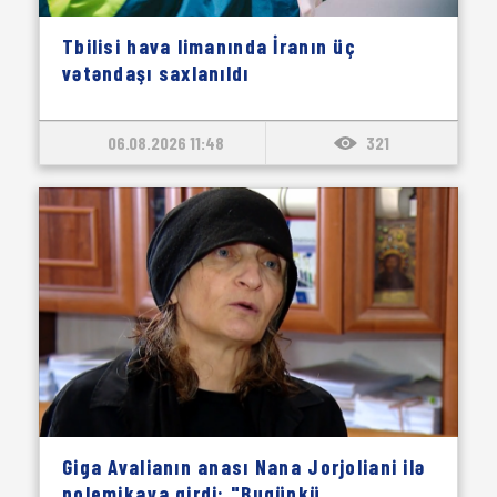
Tbilisi hava limanında İranın üç
vətəndaşı saxlanıldı
06.08.2026 11:48
321
Giga Avalianın anası Nana Jorjoliani ilə
polemikaya girdi: "Bugünkü