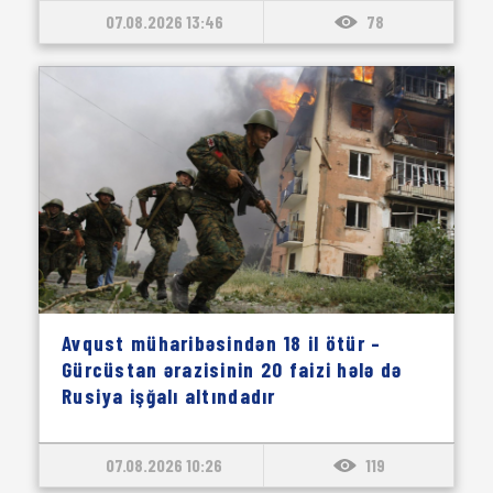
07.08.2026 13:46
78
Avqust müharibəsindən 18 il ötür –
Gürcüstan ərazisinin 20 faizi hələ də
Rusiya işğalı altındadır
07.08.2026 10:26
119