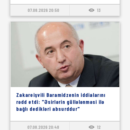
07.08.2026 20:50
13
Zakareişvili Baramidzenin iddialarını
rədd etdi: "Əsirlərin güllələnməsi ilə
bağlı dedikləri absurddur"
07.08.2026 20:48
12