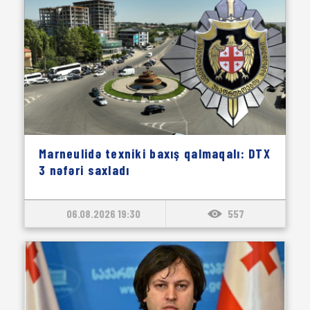
Marneulidə texniki baxış qalmaqalı: DTX
3 nəfəri saxladı
06.08.2026 19:30
557