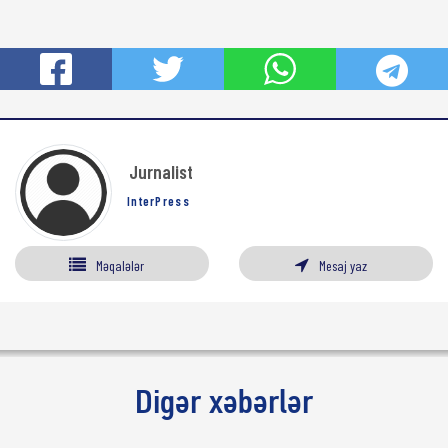
Jurnalist
InterPress
Məqalələr
Mesaj yaz
Digər xəbərlər