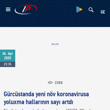
Kateqoriyalar
GE
Ətraflı
04
Apr
2020
22:35
2360
Gürcüstanda yeni növ koronavirusa
yoluxma hallarının sayı artdı