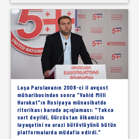
Ləşa Parulavanın 2008-ci il avqust
müharibəsindən sonra "Vahid Milli
Hərəkat"ın Rusiyaya münasibətdə
ritorikası barədə açıqlaması: "Təkcə
sərt deyildi, Gürcüstan ölkəmizin
ləyaqətini və ərazi bütövlüyünü bütün
platformalarda müdafiə edirdi."