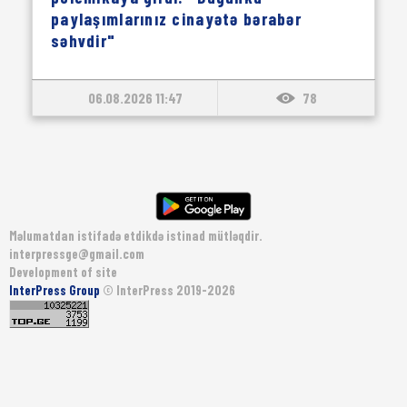
paylaşımlarınız cinayətə bərabər
səhvdir"
06.08.2026 11:47
78
Məlumatdan istifadə etdikdə istinad mütləqdir.
interpressge@gmail.com
Development of site
InterPress Group
© InterPress 2019-2026