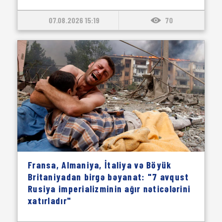
07.08.2026 15:19
70
Fransa, Almaniya, İtaliya və Böyük
Britaniyadan birgə bəyanat: "7 avqust
Rusiya imperializminin ağır nəticələrini
xatırladır"