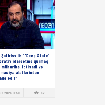
 Şatirişvili: "‘Deep State’
orativ idarəetmə qurmaq
 müharibə, iqtisadi və
rmasiya alətlərindən
fadə edir"
08.2026 11:40
62