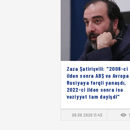
Zaza Şatirişvili: "2008-ci
ildən sonra ABŞ və Avropa
Rusiyaya fərqli yanaşdı,
2022-ci ildən sonra isə
vəziyyət tam dəyişdi"
06.08.2026 11:45