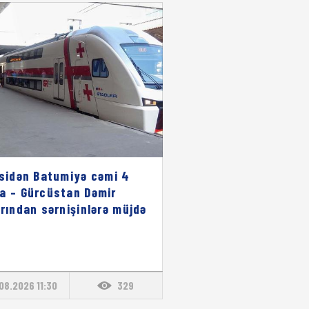
isidən Batumiyə cəmi 4
a – Gürcüstan Dəmir
arından sərnişinlərə müjdə
08.2026 11:30
329