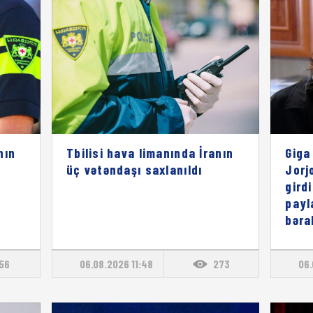
nın
Tbilisi hava limanında İranın
Giga
üç vətəndaşı saxlanıldı
Jorj
gird
payl
bəra
156
06.08.2026 11:48
273
06.