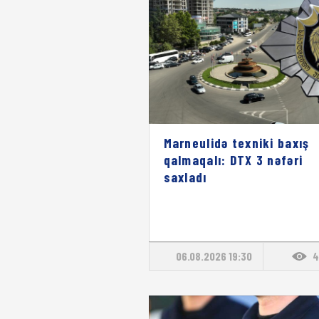
Marneulidə texniki baxış
qalmaqalı: DTX 3 nəfəri
saxladı
06.08.2026 19:30
4