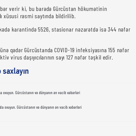
bər verir ki, bu barədə Gürcüstan hökumətinin
ı xüsusi rəsmi saytında bildirilib.
kədə karantində 5526, stasionar nəzarətdə isə 344 nəfər
günə qədər Gürcüstanda COVID-19 infeksiyasına 155 nəfər
tiv virus daşıyıcılarının sayı 127 nəfər təşkil edir.
ə saxlayın
da oxuyun. Gürcüstanın və dünyanın ən vacib xəbərləri
da oxuyun. Gürcüstanın və dünyanın ən vacib xəbərləri