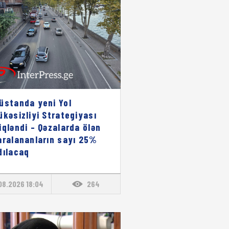
üstanda yeni Yol
ükəsizliyi Strategiyası
iqləndi – Qəzalarda ölən
aralananların sayı 25%
dılacaq
08.2026 18:04
264