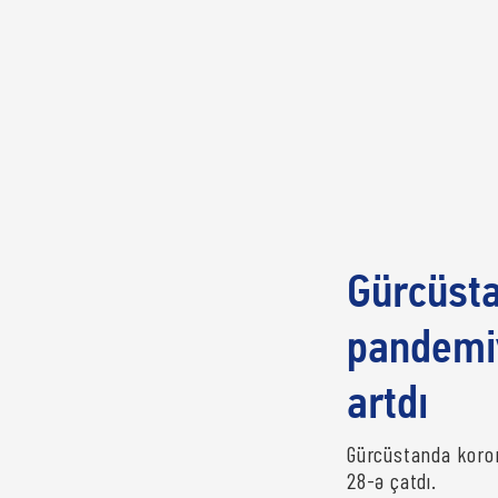
Gürcüsta
pandemiy
artdı
Gürcüstanda koron
28-ə çatdı.