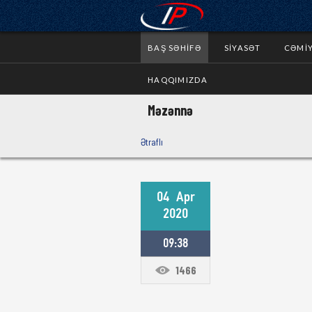
BAŞ SƏHIFƏ
SIYASƏT
CƏMI
HAQQIMIZDA
Məzənnə
Ətraflı
04
Apr
2020
09:38
1466