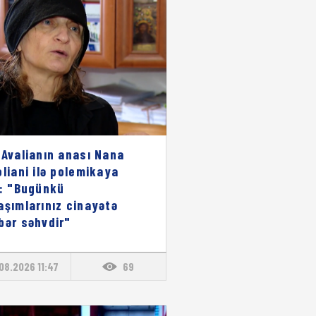
 Avalianın anası Nana
oliani ilə polemikaya
i: "Bugünkü
aşımlarınız cinayətə
bər səhvdir"
08.2026 11:47
69