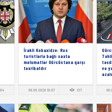
İrakli Kobaxidze: Rus
Gürc
turistlərlə bağlı saxta
Təhl
məlumatlar Gürcüstana qarşı
təsd
təxribatdır
və y
azal
64
06.08.2026 18:07
127
06.