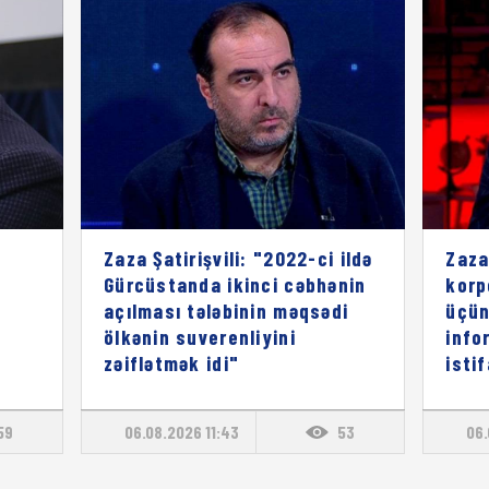
Zaza Şatirişvili: "2022-ci ildə
Zaza
Gürcüstanda ikinci cəbhənin
korp
açılması tələbinin məqsədi
üçün
ölkənin suverenliyini
info
zəiflətmək idi"
isti
59
06.08.2026 11:43
53
06.