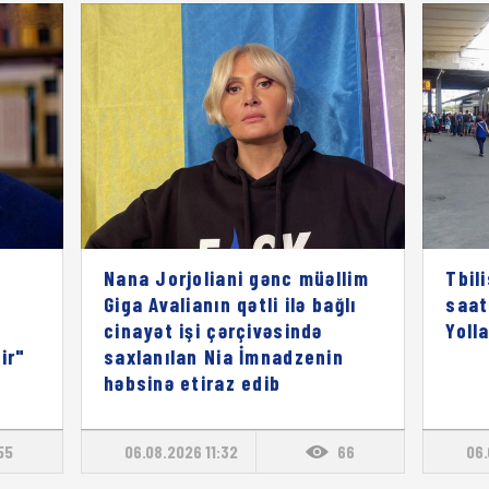
Nana Jorjoliani gənc müəllim
Tbil
Giga Avalianın qətli ilə bağlı
saat
cinayət işi çərçivəsində
Yoll
ir"
saxlanılan Nia İmnadzenin
həbsinə etiraz edib
55
06.08.2026 11:32
66
06.