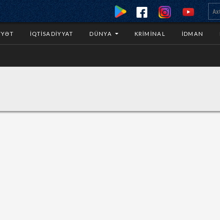
YYƏT
İQTISADIYYAT
DÜNYA
KRIMINAL
İDMAN