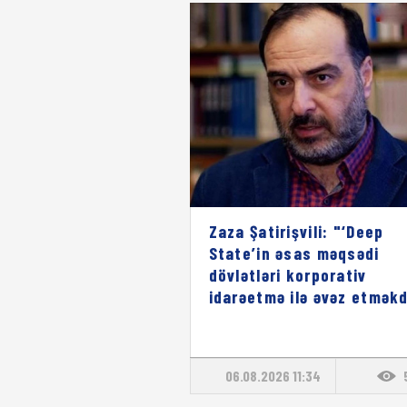
Zaza Şatirişvili: "‘Deep
State’in əsas məqsədi
dövlətləri korporativ
idarəetmə ilə əvəz etməkd
06.08.2026 11:34