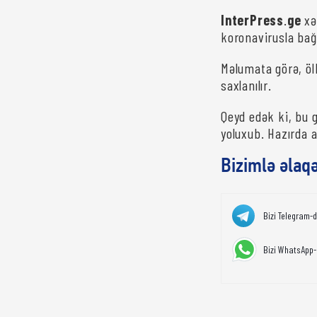
InterPress
.
ge
xə
koronavirusla bağl
Məlumata görə, öl
saxlanılır.
Qeyd edək ki, bu 
yoluxub. Hazırda ak
Bizimlə əlaq
Bizi Telegram-
Bizi WhatsApp-