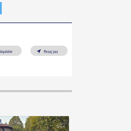
Məqalələr
Mesaj yaz