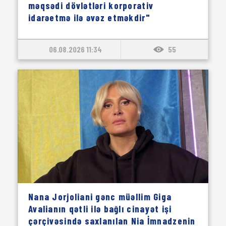
məqsədi dövlətləri korporativ
idarəetmə ilə əvəz etməkdir"
06.08.2026 11:34
55
Nana Jorjoliani gənc müəllim Giga
Avalianın qətli ilə bağlı cinayət işi
çərçivəsində saxlanılan Nia İmnadzenin