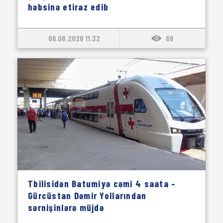
həbsinə etiraz edib
06.08.2026 11:32
66
Tbilisidən Batumiyə cəmi 4 saata –
Gürcüstan Dəmir Yollarından
sərnişinlərə müjdə