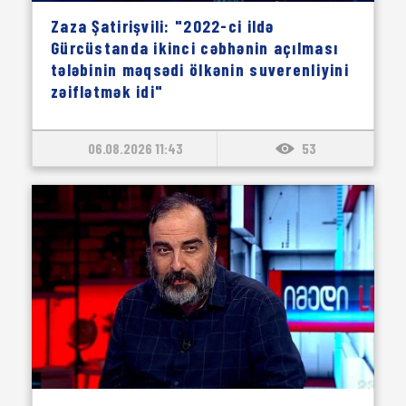
Zaza Şatirişvili: "2022-ci ildə
Gürcüstanda ikinci cəbhənin açılması
tələbinin məqsədi ölkənin suverenliyini
zəiflətmək idi"
06.08.2026 11:43
53