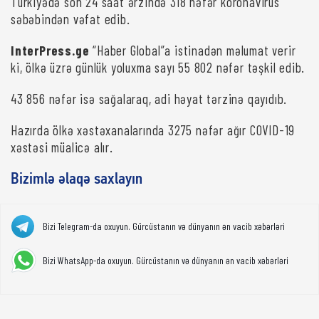
Türkiyədə son 24 saat ərzində 318 nəfər koronavirus
səbəbindən vəfat edib.
InterPress.ge
“Haber Global”a istinadən məlumat verir
ki, ölkə üzrə günlük yoluxma sayı 55 802 nəfər təşkil edib.
43 856 nəfər isə sağalaraq, adi həyat tərzinə qayıdıb.
Hazırda ölkə xəstəxanalarında 3275 nəfər ağır COVID-19
xəstəsi müalicə alır.
Bizimlə əlaqə saxlayın
Bizi Telegram-da oxuyun. Gürcüstanın və dünyanın ən vacib xəbərləri
Bizi WhatsApp-da oxuyun. Gürcüstanın və dünyanın ən vacib xəbərləri