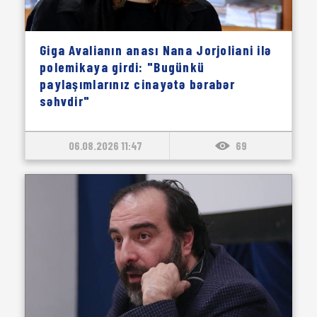
Giga Avalianın anası Nana Jorjoliani ilə
polemikaya girdi: "Bugünkü
paylaşımlarınız cinayətə bərabər
səhvdir"
06.08.2026 11:47
69