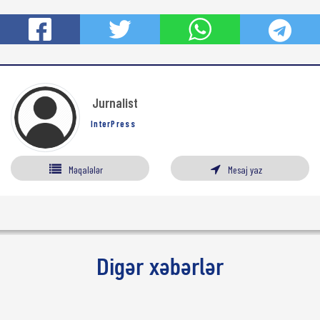
Jurnalist
InterPress
Məqalələr
Mesaj yaz
Digər xəbərlər