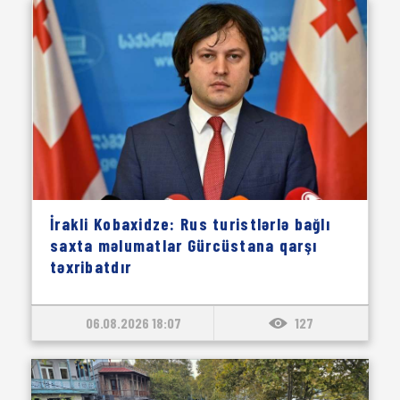
İrakli Kobaxidze: Rus turistlərlə bağlı
saxta məlumatlar Gürcüstana qarşı
təxribatdır
06.08.2026 18:07
127