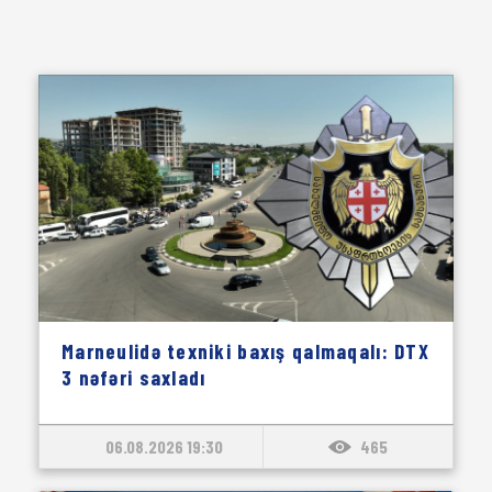
Marneulidə texniki baxış qalmaqalı: DTX
3 nəfəri saxladı
06.08.2026 19:30
465