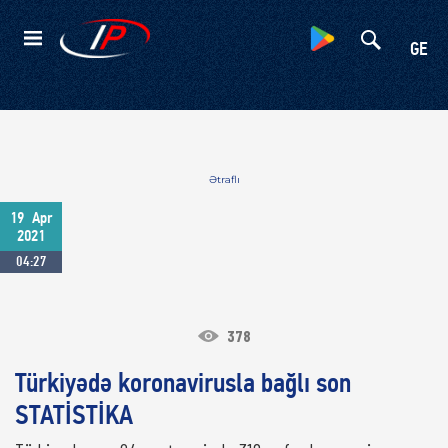
Kateqoriyalar
GE
Ətraflı
19
Apr
2021
04:27
378
Türkiyədə koronavirusla bağlı son
STATİSTİKA