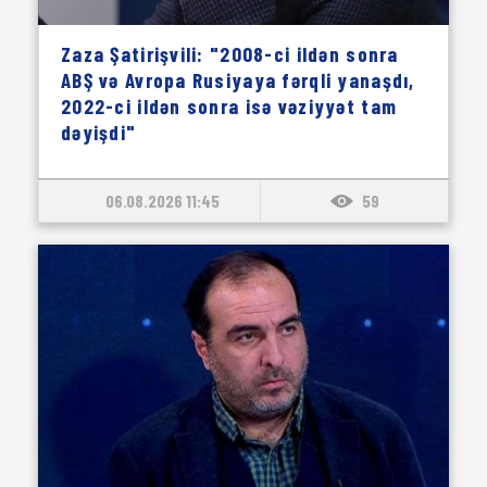
Zaza Şatirişvili: "2008-ci ildən sonra
ABŞ və Avropa Rusiyaya fərqli yanaşdı,
2022-ci ildən sonra isə vəziyyət tam
dəyişdi"
06.08.2026 11:45
59