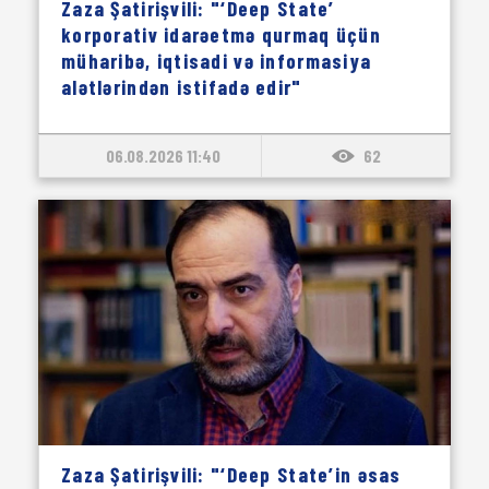
Zaza Şatirişvili: "‘Deep State’
korporativ idarəetmə qurmaq üçün
müharibə, iqtisadi və informasiya
alətlərindən istifadə edir"
06.08.2026 11:40
62
Zaza Şatirişvili: "‘Deep State’in əsas