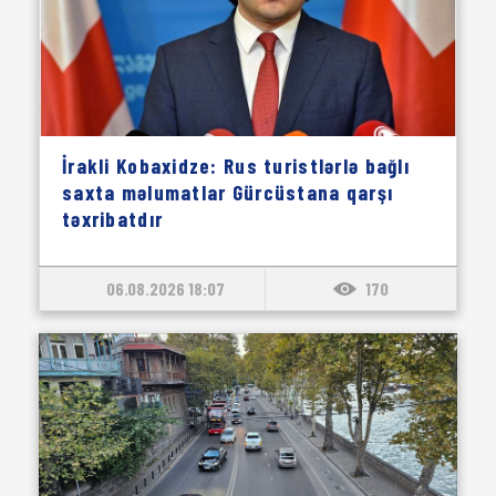
İrakli Kobaxidze: Rus turistlərlə bağlı
saxta məlumatlar Gürcüstana qarşı
təxribatdır
06.08.2026 18:07
170