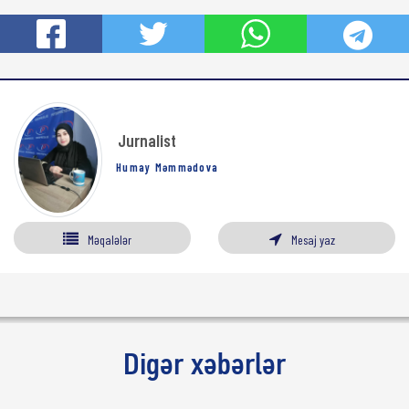
Jurnalist
Humay Məmmədova
Məqalələr
Mesaj yaz
Digər xəbərlər