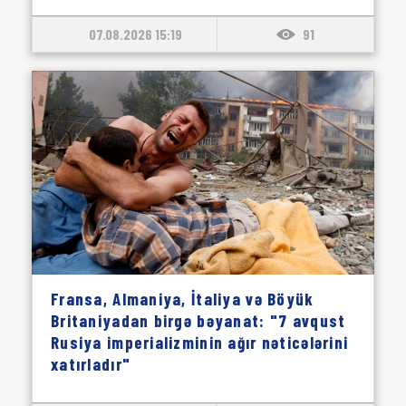
07.08.2026 15:19
91
Fransa, Almaniya, İtaliya və Böyük
Britaniyadan birgə bəyanat: "7 avqust
Rusiya imperializminin ağır nəticələrini
xatırladır"