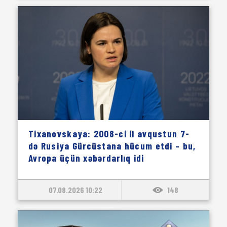
Tixanovskaya: 2008-ci il avqustun 7-
də Rusiya Gürcüstana hücum etdi – bu,
Avropa üçün xəbərdarlıq idi
07.08.2026 10:22
148