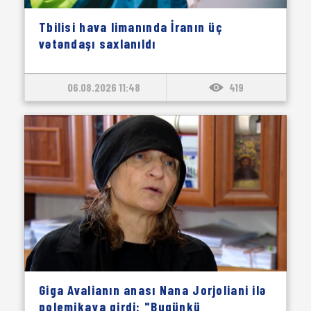
Tbilisi hava limanında İranın üç
vətəndaşı saxlanıldı
06.08.2026 11:48
419
Giga Avalianın anası Nana Jorjoliani ilə
polemikaya girdi: "Bugünkü