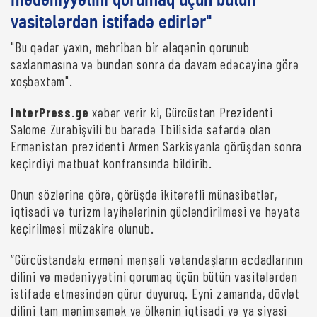
mədəniyyətini qorumaq üçün bütün
vasitələrdən istifadə edirlər"
"Bu qədər yaxın, mehriban bir əlaqənin qorunub
saxlanmasına və bundan sonra da davam edəcəyinə görə
xoşbəxtəm".
InterPress
.
ge
xəbər verir ki, Gürcüstan Prezidenti
Salome Zurabişvili bu barədə Tbilisidə səfərdə olan
Ermənistan prezidenti Armen Sarkisyanla görüşdən sonra
keçirdiyi mətbuat konfransında bildirib.
Onun sözlərinə görə, görüşdə ikitərəfli münasibətlər,
iqtisadi və turizm layihələrinin gücləndirilməsi və həyata
keçirilməsi müzakirə olunub.
“Gürcüstandakı erməni mənşəli vətəndaşların əcdadlarının
dilini və mədəniyyətini qorumaq üçün bütün vasitələrdən
istifadə etməsindən qürur duyuruq. Eyni zamanda, dövlət
dilini tam mənimsəmək və ölkənin iqtisadi və ya siyasi