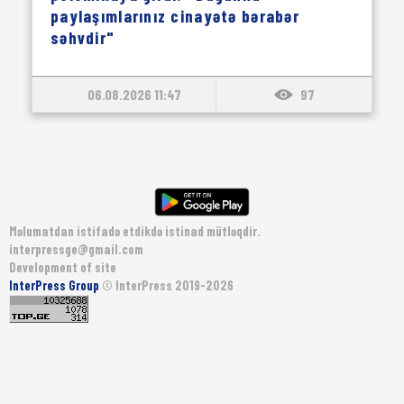
paylaşımlarınız cinayətə bərabər
səhvdir"
06.08.2026 11:47
97
Məlumatdan istifadə etdikdə istinad mütləqdir.
interpressge@gmail.com
Development of site
InterPress Group
© InterPress 2019-2026