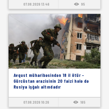
07.08.2026 13:46
95
Avqust müharibəsindən 18 il ötür –
Gürcüstan ərazisinin 20 faizi hələ də
Rusiya işğalı altındadır
07.08.2026 10:26
165