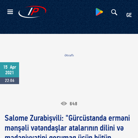
Kateqoriyalar
GE
Ətraflı
15
Apr
2021
22:06
648
Salome Zurabişvili: "Gürcüstanda erməni
mənşəli vətəndaşlar atalarının dilini və