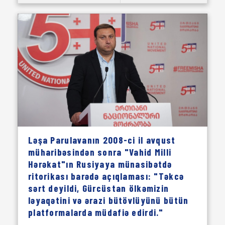
Ləşa Parulavanın 2008-ci il avqust
müharibəsindən sonra "Vahid Milli
Hərəkat"ın Rusiyaya münasibətdə
ritorikası barədə açıqlaması: "Təkcə
sərt deyildi, Gürcüstan ölkəmizin
ləyaqətini və ərazi bütövlüyünü bütün
platformalarda müdafiə edirdi."