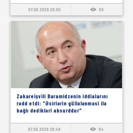
07.08.2026 20:50
59
Zakareişvili Baramidzenin iddialarını
rədd etdi: "Əsirlərin güllələnməsi ilə
bağlı dedikləri absurddur"
07.08.2026 20:48
64