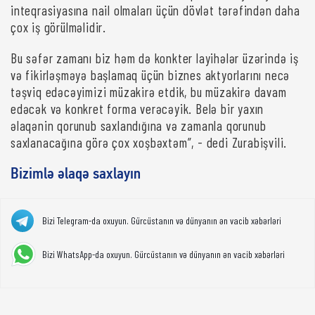
inteqrasiyasına nail olmaları üçün dövlət tərəfindən daha
çox iş görülməlidir.
Bu səfər zamanı biz həm də konkter layihələr üzərində iş
və fikirləşməyə başlamaq üçün biznes aktyorlarını necə
təşviq edəcəyimizi müzakirə etdik, bu müzakirə davam
edəcək və konkret forma verəcəyik. Belə bir yaxın
əlaqənin qorunub saxlandığına və zamanla qorunub
saxlanacağına görə çox xoşbəxtəm”, - dedi Zurabişvili.
Bizimlə əlaqə saxlayın
Bizi Telegram-da oxuyun. Gürcüstanın və dünyanın ən vacib xəbərləri
Bizi WhatsApp-da oxuyun. Gürcüstanın və dünyanın ən vacib xəbərləri