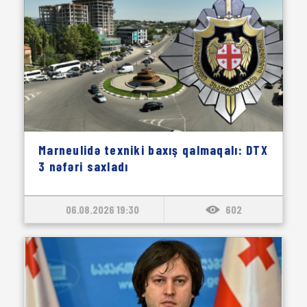
Marneulidə texniki baxış qalmaqalı: DTX
3 nəfəri saxladı
06.08.2026 19:30
602