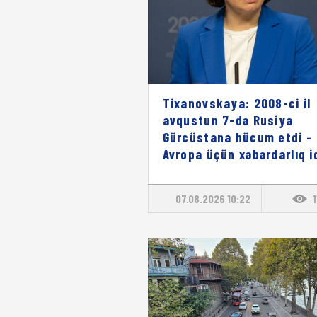
Tixanovskaya: 2008-ci il
avqustun 7-də Rusiya
Gürcüstana hücum etdi – 
Avropa üçün xəbərdarlıq i
07.08.2026 10:22