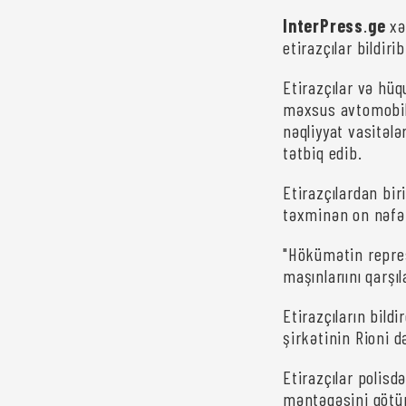
InterPress
.
ge
xə
etirazçılar bildirib
Etirazçılar və hü
məxsus avtomobill
nəqliyyat vasitələr
tətbiq edib.
Etirazçılardan bi
təxminən on nəfər
"Hökümətin repress
maşınlarıını qarşıl
Etirazçıların bild
şirkətinin Rioni 
Etirazçılar polisd
məntəqəsini götür