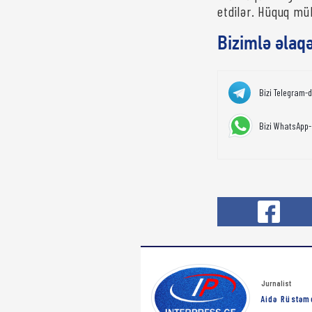
etdilər. Hüquq müh
Bizimlə əlaq
Bizi Telegram-
Bizi WhatsApp-
Jurnalist
Aidə Rüstəm