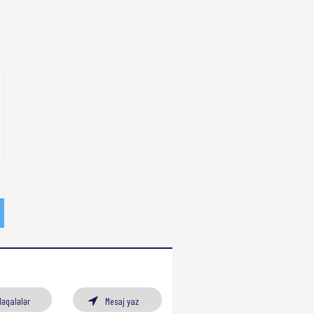
Məqalələr
Mesaj yaz