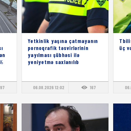
Yetkinlik yaşına çatmayanın
Tbil
sı
pornoqrafik təsvirlərinin
üç v
lən
yayılması şübhəsi ilə
5%
yeniyetmə saxlanılıb
97
06.08.2026 12:02
167
06.