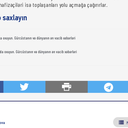
afizəçiləri isə toplaşanları yolu açmağa çağırırlar.
ə saxlayın
da oxuyun. Gürcüstanın və dünyanın ən vacib xəbərləri
da oxuyun. Gürcüstanın və dünyanın ən vacib xəbərləri
ova