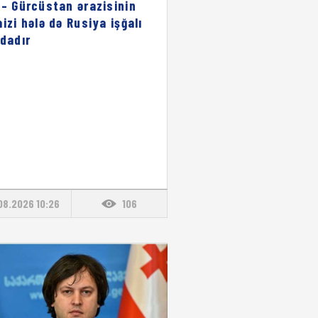
 – Gürcüstan ərazisinin
aizi hələ də Rusiya işğalı
ndadır
08.2026 10:26
106