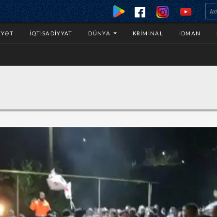
YYƏT
İQTISADIYYAT
DÜNYA
KRIMINAL
İDMAN