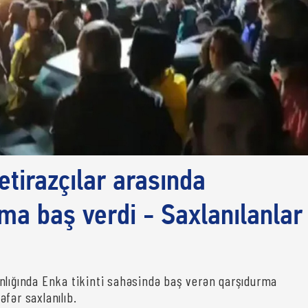
etirazçılar arasında
ma baş verdi - Saxlanılanlar
nlığında Enka tikinti sahəsində baş verən qarşıdurma
fər saxlanılıb.