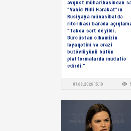
avqust müharibəsindən s
"Vahid Milli Hərəkat"ın
Rusiyaya münasibətdə
ritorikası barədə açıqlam
"Təkcə sərt deyildi,
Gürcüstan ölkəmizin
ləyaqətini və ərazi
bütövlüyünü bütün
platformalarda müdafiə
edirdi."
07.08.2026 15:19