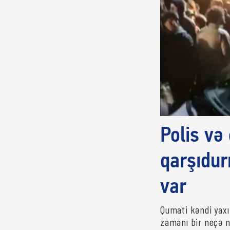
Polis və 
qarşıdur
var
Qumati kəndi yaxı
zamanı bir neçə nə