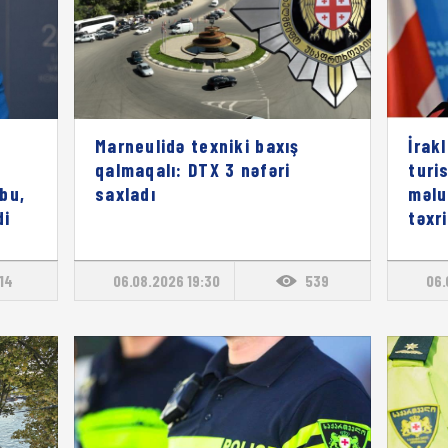
Marneulidə texniki baxış
İrak
qalmaqalı: DTX 3 nəfəri
turi
bu,
saxladı
məlu
di
təxr
114
06.08.2026 19:30
539
06.