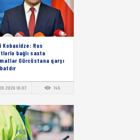
li Kobaxidze: Rus
stlərlə bağlı saxta
matlar Gürcüstana qarşı
ibatdır
08.2026 18:07
145