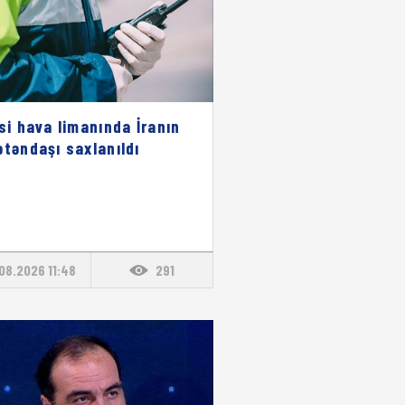
isi hava limanında İranın
ətəndaşı saxlanıldı
08.2026 11:48
291