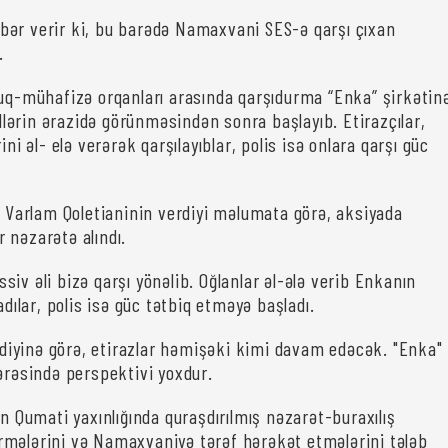
bər verir ki, bu barədə Namaxvani SES-ə qarşı çıxan
.
quq-mühafizə orqanları arasında qarşıdurma “Enka” şirkətin
ərin ərazidə görünməsindən sonra başlayıb. Etirazçılar,
ini əl- elə verərək qarşılayıblar, polis isə onlara qarşı güc
ri Varlam Qoletianinin verdiyi məlumata görə, aksiyada
 nəzarətə alındı.
iv əli bizə qarşı yönəlib. Oğlanlar əl-ələ verib Enkanın
adılar, polis isə güc tətbiq etməyə başladı.
irdiyinə görə, etirazlar həmişəki kimi davam edəcək. "Enka"
dərəsində perspektivi yoxdur.
ən Qumati yaxınlığında quraşdırılmış nəzarət-buraxılış
mələrini və Namaxvaniyə tərəf hərəkət etmələrini tələb