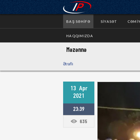
BAŞ SƏHIFƏ
SIYASƏT
CƏMI
HAQQIMIZDA
Məzənnə
Ətraflı
13
Apr
2021
23:39
635