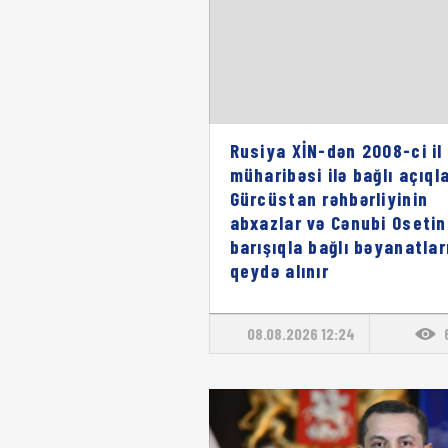
Rusiya XİN-dən 2008-ci il
müharibəsi ilə bağlı açıql
Gürcüstan rəhbərliyinin
abxazlar və Cənubi Osetin
barışıqla bağlı bəyanatlar
qeydə alınır
08.08.2026 12:24