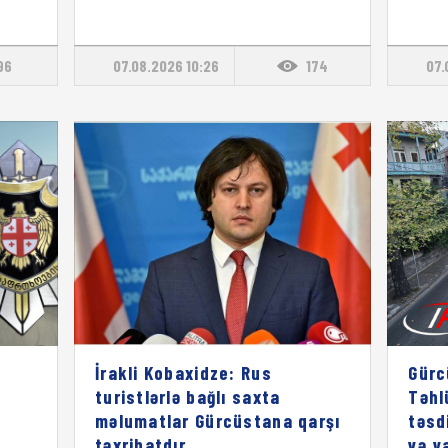
96
07.08.2026 10:26
174
07.
İrakli Kobaxidze: Rus
Gürc
turistlərlə bağlı saxta
Təhl
məlumatlar Gürcüstana qarşı
təsd
təxribatdır
və y