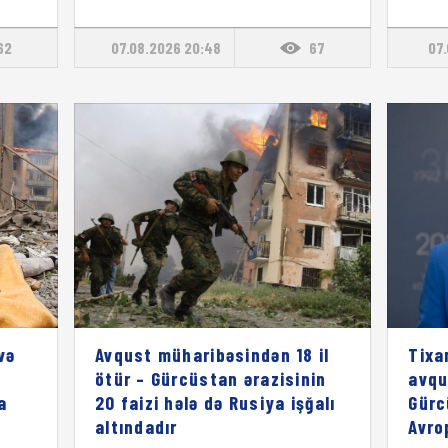
62
07.08.2026 20:48
67
07.
və
Avqust müharibəsindən 18 il
Tixa
ötür – Gürcüstan ərazisinin
avqu
a
20 faizi hələ də Rusiya işğalı
Gürc
altındadır
Avro