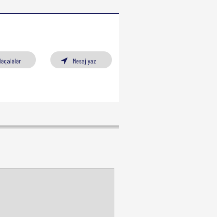
Məqalələr
Mesaj yaz