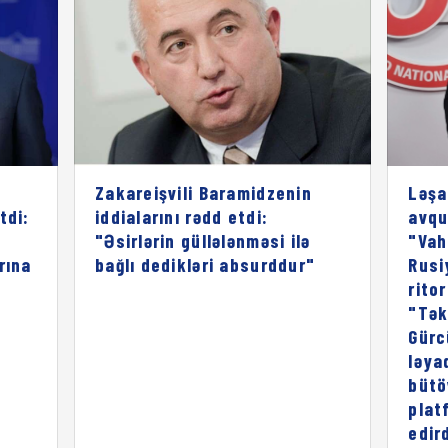
Zakareişvili Baramidzenin
Ləşa
tdi:
iddialarını rədd etdi:
avqu
"Əsirlərin güllələnməsi ilə
"Vah
rına
bağlı dedikləri absurddur"
Rusi
rito
"Tək
Gürc
ləya
bütö
plat
edird