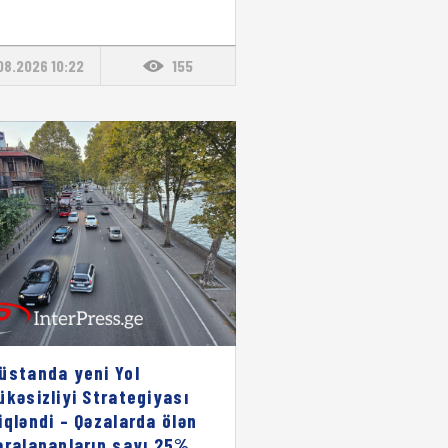
08.2026 10:22
155
üstanda yeni Yol
ükəsizliyi Strategiyası
iqləndi – Qəzalarda ölən
aralananların sayı 25%