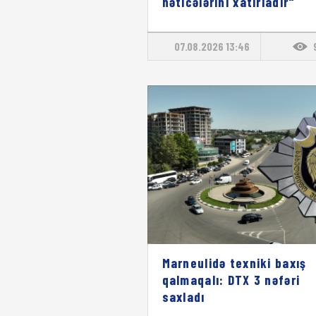
nəticələrini xatırladır"
07.08.2026 13:46
Marneulidə texniki baxış
qalmaqalı: DTX 3 nəfəri
saxladı