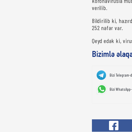
koronavirusla müb
verilib.
Bildirilib ki, haz
252 nəfər var.
Qeyd edək ki, viru
Bizimlə əlaq
Bizi Telegram-
Bizi WhatsApp-