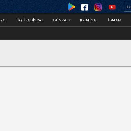
YYƏT
İQTISADIYYAT
DÜNYA
KRIMINAL
İDMAN