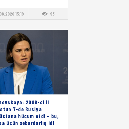
08.2026 15:19
93
novskaya: 2008-ci il
stun 7-də Rusiya
üstana hücum etdi – bu,
pa üçün xəbərdarlıq idi