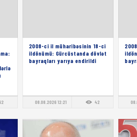
2008-ci il müharibəsinin 18-ci
2008
ama:
ildönümü: Gürcüstanda dövlət
ildö
bayraqları yarıya endirildi
bayr
lərlə
ı
62
08.08.2026 12:21
42
08.