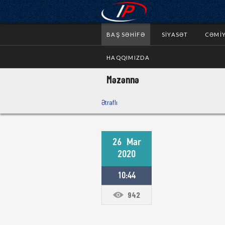
BAŞ SƏHIFƏ
SIYASƏT
CƏMI
HAQQIMIZDA
Məzənnə
Ətraflı
26
Mar
2020
10:44
942