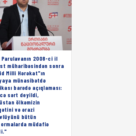
 Parulavanın 2008-ci il
st müharibəsindən sonra
id Milli Hərəkat"ın
yaya münasibətdə
rikası barədə açıqlaması:
cə sərt deyildi,
üstan ölkəmizin
qətini və ərazi
vlüyünü bütün
formalarda müdafiə
i."