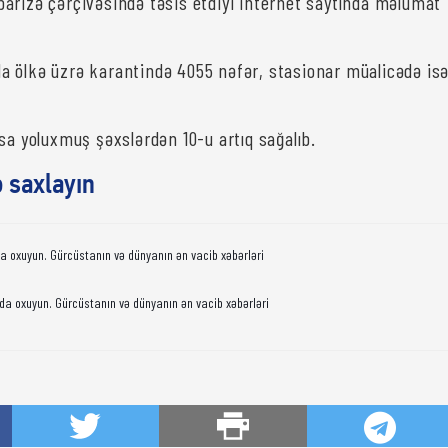
arizə çərçivəsində təsis etdiyi internet saytında məlumat
ırda ölkə üzrə karantində 4055 nəfər, stasionar müalicədə is
sa yoluxmuş şəxslərdən 10-u artıq sağalıb.
ə saxlayın
da oxuyun. Gürcüstanın və dünyanın ən vacib xəbərləri
da oxuyun. Gürcüstanın və dünyanın ən vacib xəbərləri