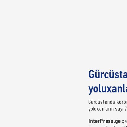
Gürcüsta
yoluxanl
Gürcüstanda koron
yoluxanların sayı 
InterPress.ge
xə