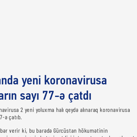
nda yeni koronavirusa
arın sayı 77-ə çatdı
avirusa 2 yeni yoluxma halı qeydə alınaraq koronavirusa
77-ə çatıb.
bər verir ki, bu barədə Gürcüstan hökumətinin