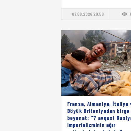
07.08.2026 20:50
Fransa, Almaniya, İtaliya 
Böyük Britaniyadan birgə
bəyanat: "7 avqust Rusiy
imperializminin ağır