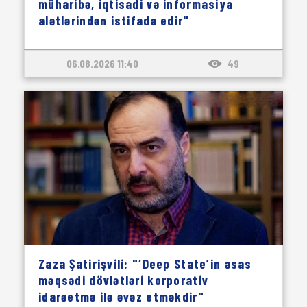
müharibə, iqtisadi və informasiya
alətlərindən istifadə edir"
06.08.2026 11:40
49
Zaza Şatirişvili: "‘Deep State’in əsas
məqsədi dövlətləri korporativ
idarəetmə ilə əvəz etməkdir"