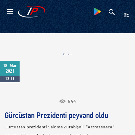
Kateqoriyalar
GE
Ətraflı
18
Mar
2021
13:11
544
Gürcüstan Prezidenti peyvənd oldu
Gürcüstan prezidenti Salome Zurabişvili “Astrazeneca”