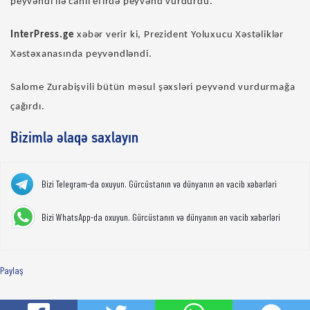
peyvəndi ilə canlı efirdə peyvənd vurdurdu.
InterPress.ge
xəbər verir ki, Prezident Yoluxucu Xəstəliklər
Xəstəxanasında peyvəndləndi.
Salome Zurabişvili bütün məsul şəxsləri peyvənd vurdurmağa
çağırdı.
Bizimlə əlaqə saxlayın
Bizi Telegram-da oxuyun. Gürcüstanın və dünyanın ən vacib xəbərləri
Bizi WhatsApp-da oxuyun. Gürcüstanın və dünyanın ən vacib xəbərləri
Paylaş