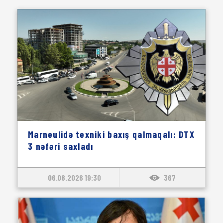
Marneulidə texniki baxış qalmaqalı: DTX
3 nəfəri saxladı
06.08.2026 19:30
367