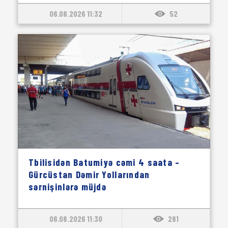
06.08.2026 11:32
52
Tbilisidən Batumiyə cəmi 4 saata –
Gürcüstan Dəmir Yollarından
sərnişinlərə müjdə
06.08.2026 11:30
281