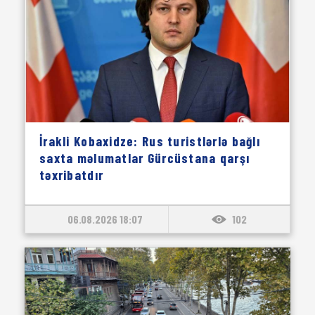
İrakli Kobaxidze: Rus turistlərlə bağlı
saxta məlumatlar Gürcüstana qarşı
təxribatdır
06.08.2026 18:07
102