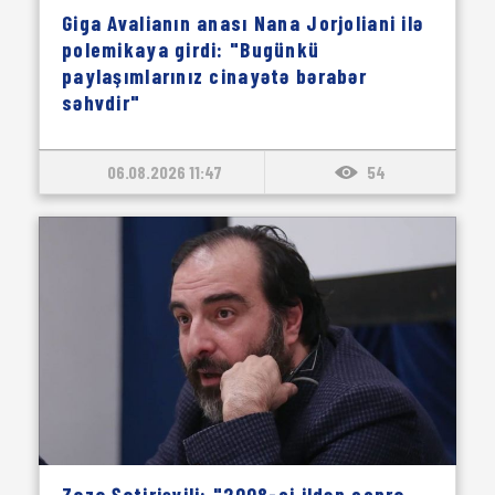
Giga Avalianın anası Nana Jorjoliani ilə
polemikaya girdi: "Bugünkü
paylaşımlarınız cinayətə bərabər
səhvdir"
06.08.2026 11:47
54
Zaza Şatirişvili: "2008-ci ildən sonra