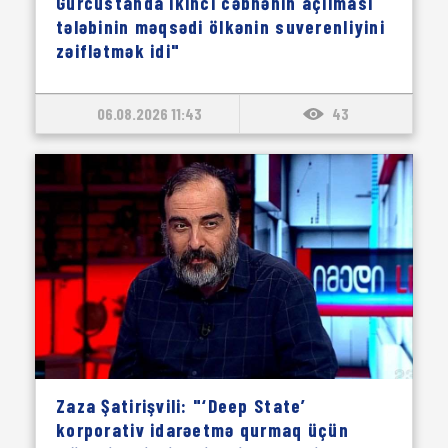
Gürcüstanda ikinci cəbhənin açılması
tələbinin məqsədi ölkənin suverenliyini
zəiflətmək idi"
06.08.2026 11:43
43
Zaza Şatirişvili: "‘Deep State’
korporativ idarəetmə qurmaq üçün