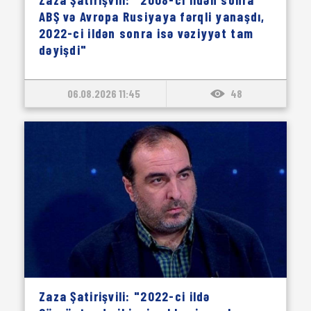
ABŞ və Avropa Rusiyaya fərqli yanaşdı,
2022-ci ildən sonra isə vəziyyət tam
dəyişdi"
06.08.2026 11:45
48
Zaza Şatirişvili: "2022-ci ildə