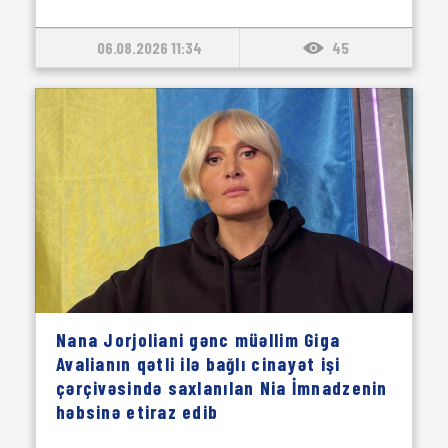
06.08.2026 11:34
45
Nana Jorjoliani gənc müəllim Giga
Avalianın qətli ilə bağlı cinayət işi
çərçivəsində saxlanılan Nia İmnadzenin
həbsinə etiraz edib