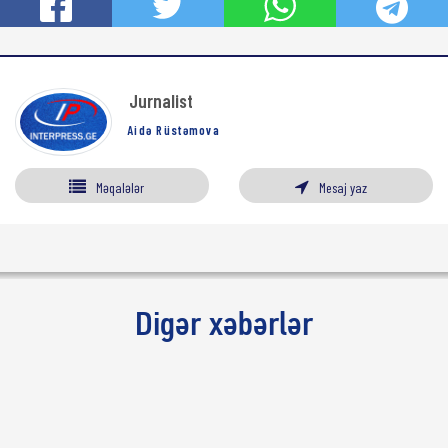
Jurnalist
Aidə Rüstəmova
Məqalələr
Mesaj yaz
Digər xəbərlər