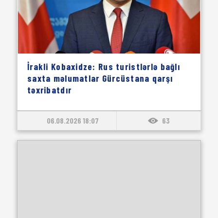
İrakli Kobaxidze: Rus turistlərlə bağlı
saxta məlumatlar Gürcüstana qarşı
təxribatdır
06.08.2026 18:07
63