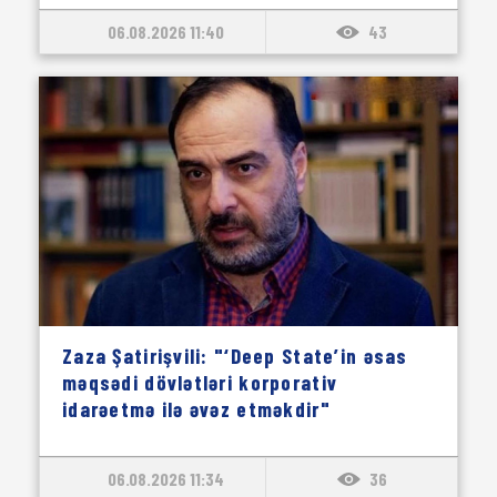
06.08.2026 11:40
43
Zaza Şatirişvili: "‘Deep State’in əsas
məqsədi dövlətləri korporativ
idarəetmə ilə əvəz etməkdir"
06.08.2026 11:34
36