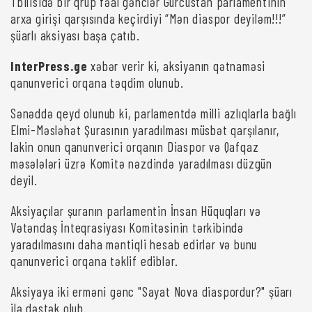
Tbilisidə bir qrup fəal gənclər Gürcüstan parlamentinin
arxa girişi qarşısında keçirdiyi “Mən diaspor deyiləm!!!”
şüarlı aksiyası başa çatıb.
InterPress.ge
xəbər verir ki, aksiyanın qətnaməsi
qanunverici orqana təqdim olunub.
Sənəddə qeyd olunub ki, parlamentdə milli azlıqlarla bağlı
Elmi-Məsləhət Şurasının yaradılması müsbət qarşılanır,
lakin onun qanunverici orqanın Diaspor və Qafqaz
məsələləri üzrə Komitə nəzdində yaradılması düzgün
deyil.
Aksiyaçılar şuranın parlamentin İnsan Hüquqları və
Vətəndaş İnteqrasiyası Komitəsinin tərkibində
yaradılmasını daha məntiqli hesab edirlər və bunu
qanunverici orqana təklif ediblər.
Aksiyaya iki erməni gənc "Sayat Nova diaspordur?" şüarı
ilə dəstək olub.