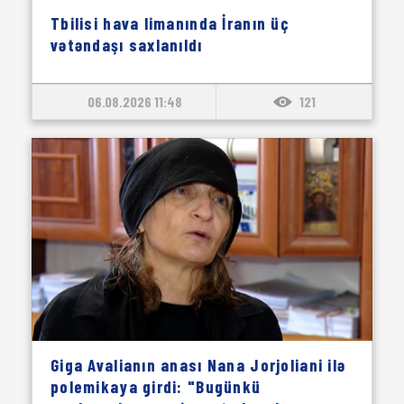
Tbilisi hava limanında İranın üç
vətəndaşı saxlanıldı
06.08.2026 11:48
121
Giga Avalianın anası Nana Jorjoliani ilə
polemikaya girdi: "Bugünkü