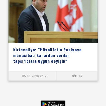
Kirtsxaliya: "Müxalifətin Rusiyaya
münasibəti kənardan verilən
tapşırıqlara uyğun dəyişib"
05.08.2026 23:25
62