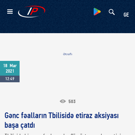
Kateqoriyalar
GE
Ətraflı
18
Mar
2021
12:49
503
Gənc fəalların Tbilisidə etiraz aksiyası
başa çatdı