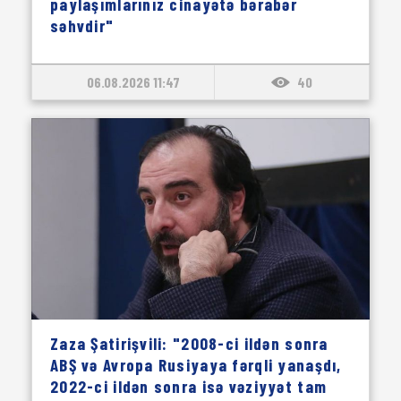
paylaşımlarınız cinayətə bərabər
səhvdir"
06.08.2026 11:47
40
Zaza Şatirişvili: "2008-ci ildən sonra
ABŞ və Avropa Rusiyaya fərqli yanaşdı,
2022-ci ildən sonra isə vəziyyət tam