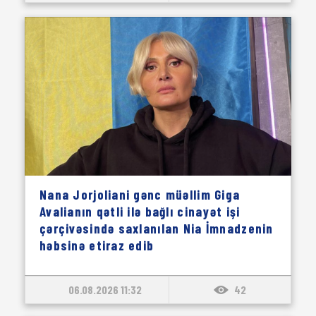
Nana Jorjoliani gənc müəllim Giga
Avalianın qətli ilə bağlı cinayət işi
çərçivəsində saxlanılan Nia İmnadzenin
həbsinə etiraz edib
06.08.2026 11:32
42