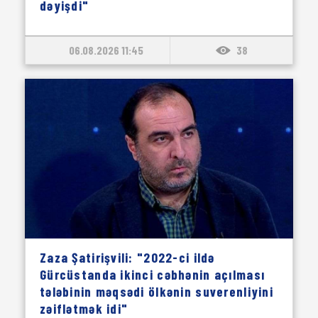
dəyişdi"
06.08.2026 11:45
38
Zaza Şatirişvili: "2022-ci ildə
Gürcüstanda ikinci cəbhənin açılması
tələbinin məqsədi ölkənin suverenliyini
zəiflətmək idi"