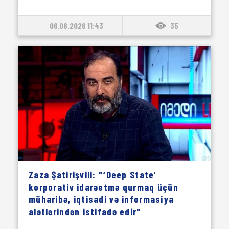
06.08.2026 11:43
35
Zaza Şatirişvili: "‘Deep State’
korporativ idarəetmə qurmaq üçün
müharibə, iqtisadi və informasiya
alətlərindən istifadə edir"