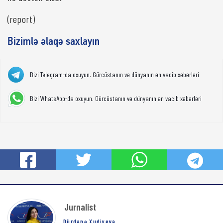
(report)
Bizimlə əlaqə saxlayın
Bizi Telegram-da oxuyun. Gürcüstanın və dünyanın ən vacib xəbərləri
Bizi WhatsApp-da oxuyun. Gürcüstanın və dünyanın ən vacib xəbərləri
Jurnalist
Dürdanə Xudiyeva