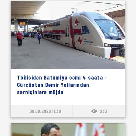
Tbilisidən Batumiyə cəmi 4 saata –
Gürcüstan Dəmir Yollarından
sərnişinlərə müjdə
06.08.2026 11:30
233