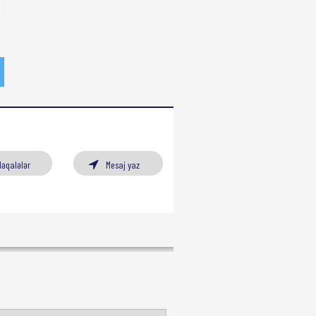
Məqalələr
Mesaj yaz