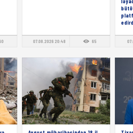
ləya
bütö
plat
edird
60
07.08.2026 20:48
65
07.
və
Avqust müharibəsindən 18 il
Tixa