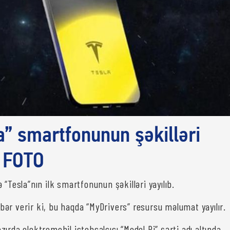
la” smartfonunun şəkilləri
– FOTO
 “Tesla”nın ilk smartfonunun şəkilləri yayılıb.
bər verir ki, bu haqda “MyDrivers” resursu məlumat yayılır.
ırda elektromobil istehsalçısı “Model Pi” şərti adı altında