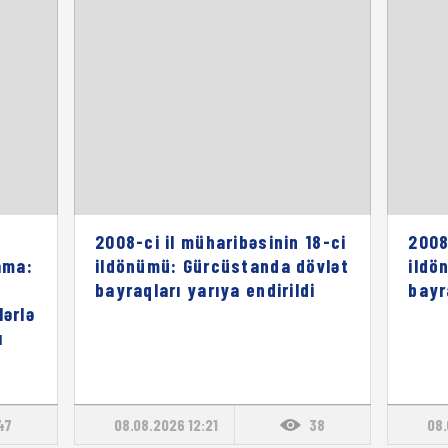
2008-ci il müharibəsinin 18-ci
2008
ama:
ildönümü: Gürcüstanda dövlət
ildö
bayraqları yarıya endirildi
bayr
lərlə
ı
47
08.08.2026 12:21
38
08.