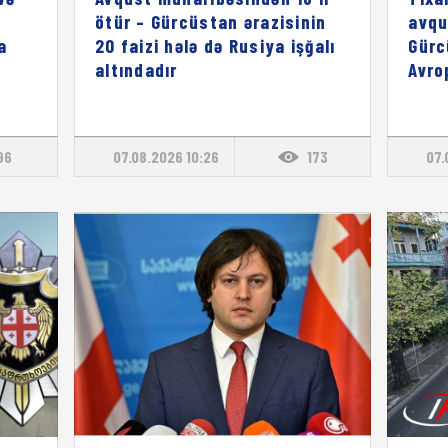
ötür – Gürcüstan ərazisinin
avqu
a
20 faizi hələ də Rusiya işğalı
Gürc
altındadır
Avro
96
07.08.2026 10:26
173
07.