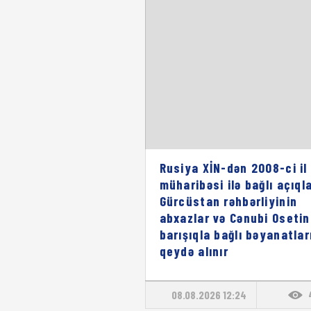
Rusiya XİN-dən 2008-ci il
müharibəsi ilə bağlı açıql
Gürcüstan rəhbərliyinin
abxazlar və Cənubi Osetin
barışıqla bağlı bəyanatlar
qeydə alınır
08.08.2026 12:24