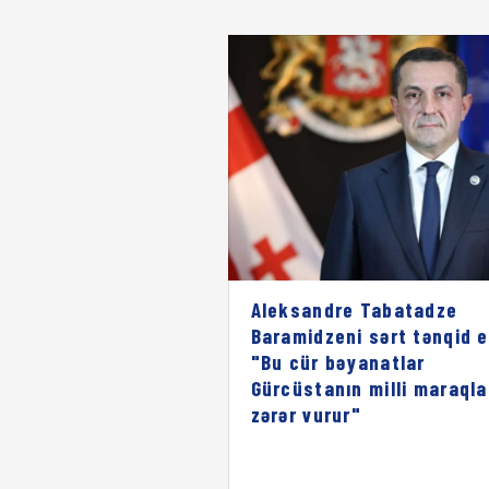
Aleksandre Tabatadze
Baramidzeni sərt tənqid e
"Bu cür bəyanatlar
Gürcüstanın milli maraqla
zərər vurur"