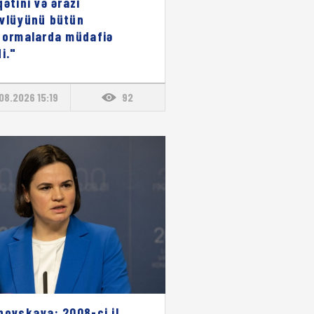
qətini və ərazi
vlüyünü bütün
formalarda müdafiə
i."
08.2026 15:19
92
novskaya: 2008-ci il