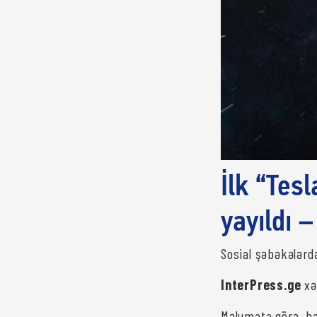
İlk “Tes
yayıldı 
Sosial şəbəkələrdə
InterPress.ge
xə
Məlumata görə, haz