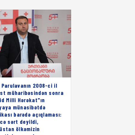
 Parulavanın 2008-ci il
st müharibəsindən sonra
id Milli Hərəkat"ın
yaya münasibətdə
rikası barədə açıqlaması:
cə sərt deyildi,
üstan ölkəmizin