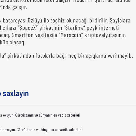
rində çalışır.
atareyası üzlüyü ilə təchiz olunacağı bildirilir. Şayiələrə
l cihazı “SpaceX” şirkətinin “Starlink” peyk interneti
caq. Smartfon vasitəsilə “Marscoin” kriptovalyutasının
ün olacaq.
la” şirkətindən fotolarla bağlı heç bir açıqlama verilməyib.
ə saxlayın
da oxuyun. Gürcüstanın və dünyanın ən vacib xəbərləri
da oxuyun. Gürcüstanın və dünyanın ən vacib xəbərləri