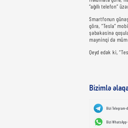
“ağıllı telefon” üzə
Smartfonun günəş b
görə, “Tesla” mobi
şəbəkəsinə qoşula
mayninqi də mümk
Qeyd edək ki, “Tes
Bizimlə əlaq
Bizi Telegram-
Bizi WhatsApp-