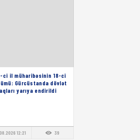
-ci il müharibəsinin 18-ci
nümü: Gürcüstanda dövlət
aqları yarıya endirildi
08.2026 12:21
39