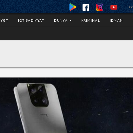
YYƏT
İQTISADIYYAT
DÜNYA
KRIMINAL
İDMAN