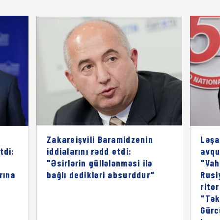
Zakareişvili Baramidzenin
Ləşa
tdi:
iddialarını rədd etdi:
avqu
"Əsirlərin güllələnməsi ilə
"Vah
rına
bağlı dedikləri absurddur"
Rusi
rito
"Tək
Gürc