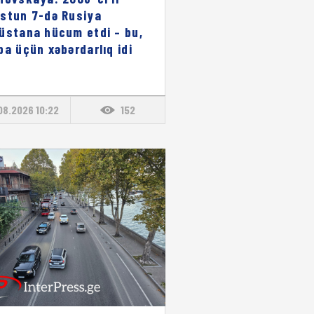
stun 7-də Rusiya
üstana hücum etdi – bu,
pa üçün xəbərdarlıq idi
08.2026 10:22
152