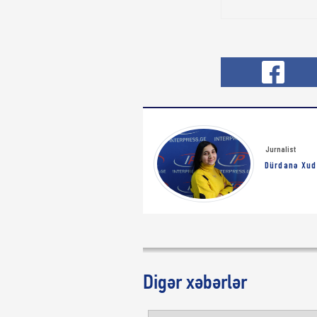
Jurnalist
Dürdanə Xud
Digər xəbərlər