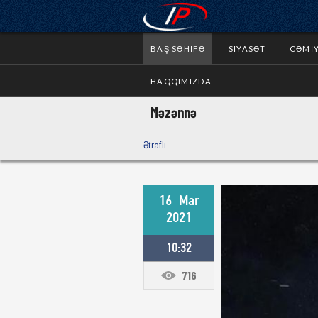
BAŞ SƏHIFƏ
SIYASƏT
CƏMI
HAQQIMIZDA
Məzənnə
Ətraflı
16
Mar
2021
10:32
716